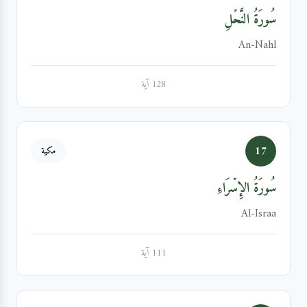
سُورَةُ النَّحۡلِ
An-Nahl
128 آية
17
مكية
سُورَةُ الإِسۡرَاءِ
Al-Israa
111 آية