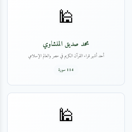
🕌
محمد صديق المنشاوي
أحد أشهر قراء القرآن الكريم في مصر والعالم الإسلامي
114 سورة
🕌