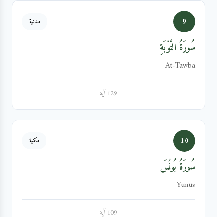
9
مدنية
سُورَةُ التَّوۡبَةِ
At-Tawba
129 آية
10
مكية
سُورَةُ يُونُسَ
Yunus
109 آية