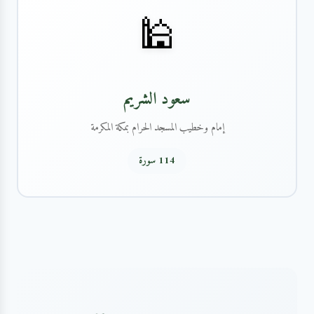
🕌
سعود الشريم
إمام وخطيب المسجد الحرام بمكة المكرمة
114 سورة