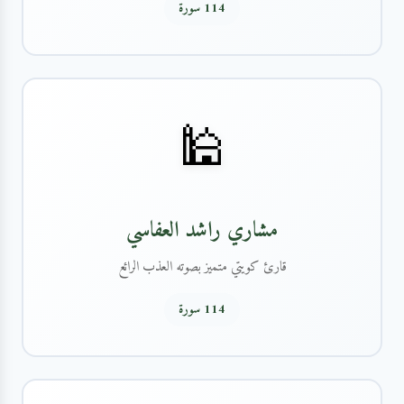
114 سورة
🕌
مشاري راشد العفاسي
قارئ كويتي متميز بصوته العذب الرائع
114 سورة