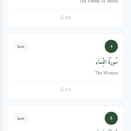
The Family of Imran
200 آية
4
مدنية
سُورَةُ النِّسَاءِ
The Women
176 آية
5
مدنية