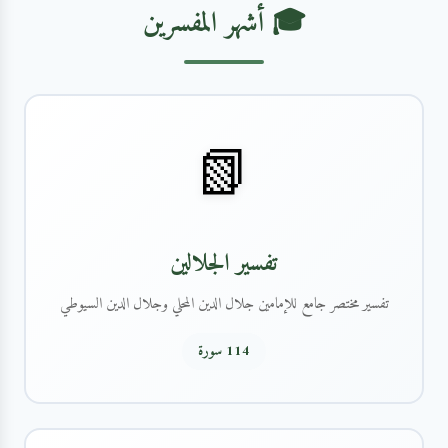
🎓 أشهر المفسرين
📗
تفسير الجلالين
تفسير مختصر جامع للإمامين جلال الدين المحلي وجلال الدين السيوطي
114 سورة