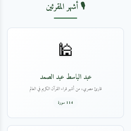
🎙️ أشهر المقرئين
🕌
عبد الباسط عبد الصمد
قارئ مصري، من أشهر قراء القرآن الكريم في العالم
114 سورة