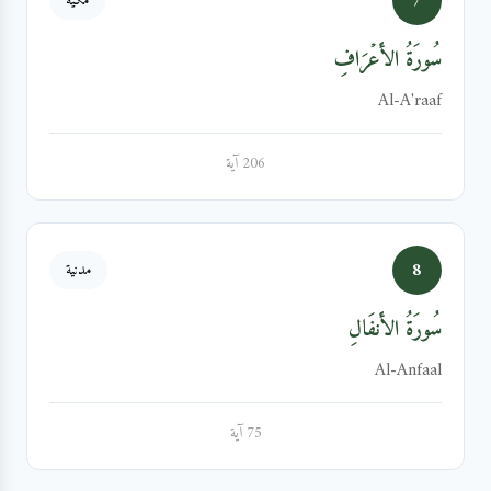
7
مكية
سُورَةُ الأَعۡرَافِ
Al-A'raaf
206 آية
8
مدنية
سُورَةُ الأَنفَالِ
Al-Anfaal
75 آية