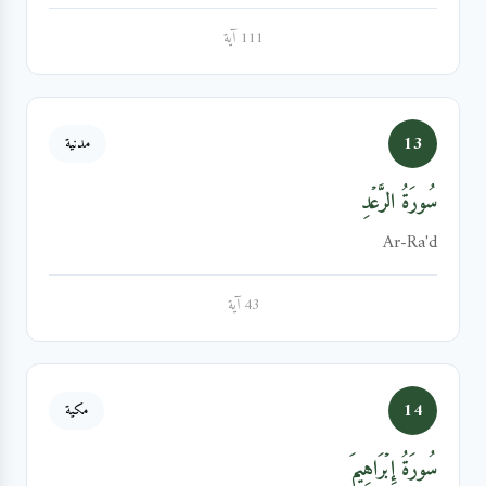
111 آية
13
مدنية
سُورَةُ الرَّعۡدِ
Ar-Ra'd
43 آية
14
مكية
سُورَةُ إِبۡرَاهِيمَ