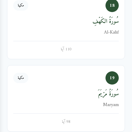
18
مكية
سُورَةُ الكَهۡفِ
Al-Kahf
110 آية
19
مكية
سُورَةُ مَرۡيَمَ
Maryam
98 آية