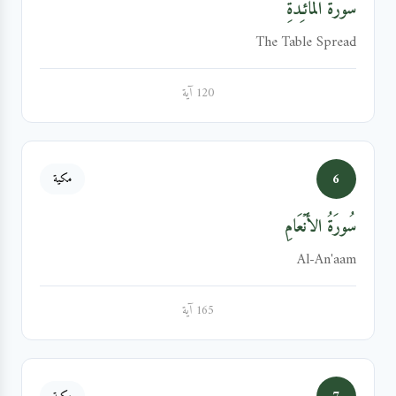
سُورَةُ المَائـِدَةِ
The Table Spread
120 آية
6
مكية
سُورَةُ الأَنۡعَامِ
Al-An'aam
165 آية