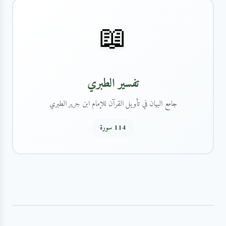
📖
تفسير الطبري
جامع البيان في تأويل القرآن للإمام ابن جرير الطبري
114 سورة