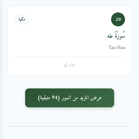
20
مكية
سُورَةُ طه
Taa-Haa
135 آية
عرض المزيد من السور (94 متبقية)