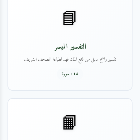
📘
التفسير الميسر
تفسير واضح سهل من مجمع الملك فهد لطباعة المصحف الشريف
114 سورة
📙