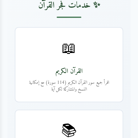
✨ خدمات فجر القرآن
📖
القرآن الكريم
اقرأ جميع سور القرآن الكريم (114 سورة) مع إمكانية
النسخ والمشاركة لكل آية
📚