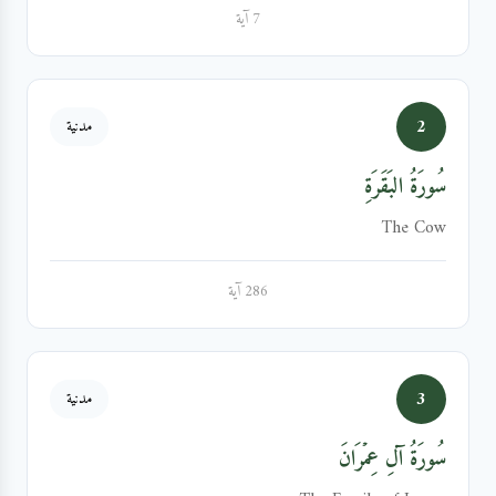
7 آية
2
مدنية
سُورَةُ البَقَرَةِ
The Cow
286 آية
3
مدنية
سُورَةُ آلِ عِمۡرَانَ