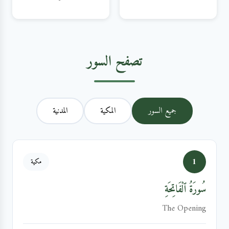
تصفح السور
جميع السور
المكية
المدنية
1
مكية
سُورَةُ ٱلْفَاتِحَةِ
The Opening