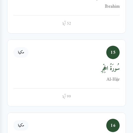
Ibrahim
52 آية
15
مكية
سُورَةُ الحِجۡرِ
Al-Hijr
99 آية
16
مكية