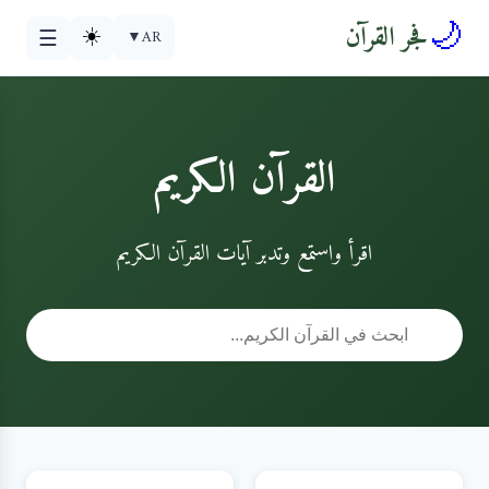
🌙
فجر القرآن
☀️
▼
AR
☰
القرآن الكريم
اقرأ واستمع وتدبر آيات القرآن الكريم
🔍