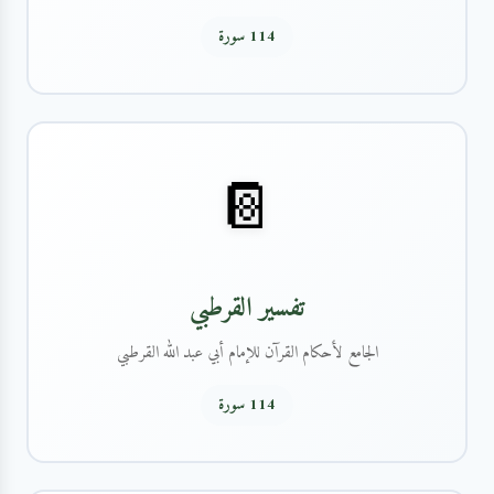
114 سورة
📔
تفسير القرطبي
الجامع لأحكام القرآن للإمام أبي عبد الله القرطبي
114 سورة