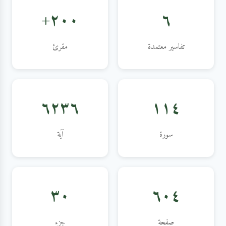
٢٠٠+
٦
تفاسير معتمدة
مقرئ
٦٢٣٦
١١٤
سورة
آية
٣٠
٦٠٤
صفحة
جزء