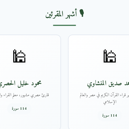
🎙️ أشهر المقرئين
🕌
🕌
مد صديق المنشاوي
محمود خليل الحصر
 قراء القرآن الكريم في مصر والعالم
قارئ مصري مشهور، معلم القراء وال
الإسلامي
114 سورة
114 سورة