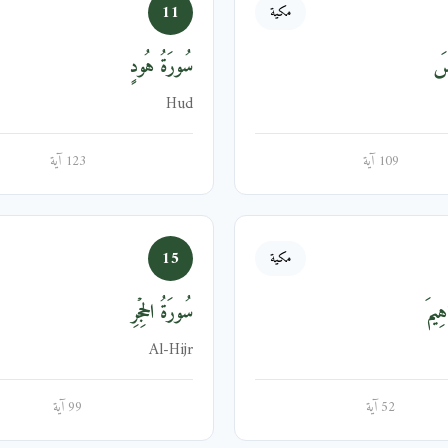
11
مكية
ُسَ
سُورَةُ هُودٍ
Hud
109 آية
123 آية
15
مكية
هِيمَ
سُورَةُ الحِجۡرِ
Al-Hijr
52 آية
99 آية