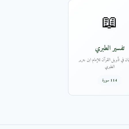
📖
تفسير الطبري
ان في تأويل القرآن للإمام ابن جرير
الطبري
114 سورة