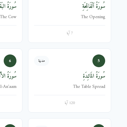
سُورَةُ ٱلْفَاتِحَةِ
سُورَةُ البَقَر
The Cow
The Opening
7 آية
6
5
مدنية
سُورَةُ المَائـِدَةِ
سُورَةُ الأَنۡ
l-An'aam
The Table Spread
120 آية