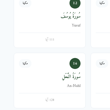
12
مكية
مكية
سُورَةُ يُوسُفَ
Yusuf
111 آية
16
مكية
مكية
سُورَةُ النَّحۡلِ
An-Nahl
128 آية