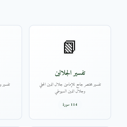
📗
تفسير الجلالين
تفسير مختصر جامع للإمامين جلال الدين المحلي
تفسير و
وجلال الدين السيوطي
114 سورة