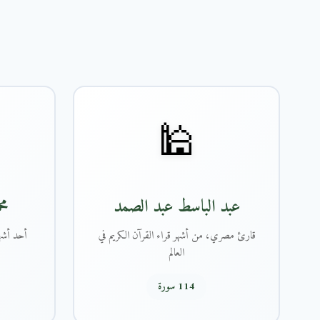
🕌
عبد الباسط عبد الصمد
مح
قارئ مصري، من أشهر قراء القرآن الكريم في
أحد أشهر
العالم
114 سورة