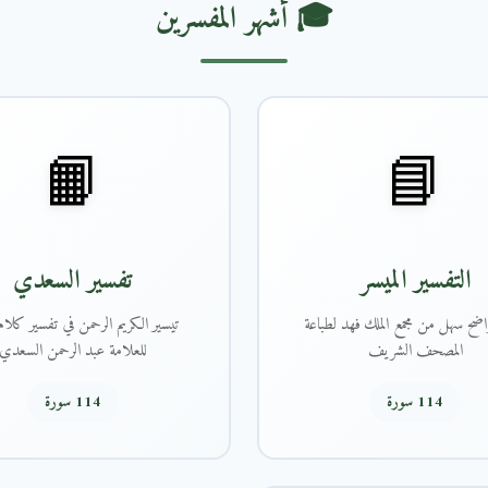
🎓 أشهر المفسرين
📙
📘
التفسير الميسر
تفسير السعدي
اضح سهل من مجمع الملك فهد لطباعة
تيسير الكريم الرحمن في تفسير كلام 
المصحف الشريف
للعلامة عبد الرحمن السعدي
114 سورة
114 سورة