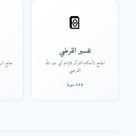
📔
تفسير القرطبي
الجامع لأحكام القرآن للإمام أبي عبد الله
جامع البي
القرطبي
114 سورة