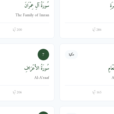
َةِ
سُورَةُ آلِ عِمۡرَانَ
The Family of Imran
286 آية
200 آية
7
مكية
عَامِ
سُورَةُ الأَعۡرَافِ
Al-A'raaf
A
165 آية
206 آية