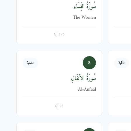
سُورَةُ النِّسَاءِ
The Women
176 آية
8
مكية
مدنية
سُورَةُ الأَنفَالِ
Al-Anfaal
75 آية