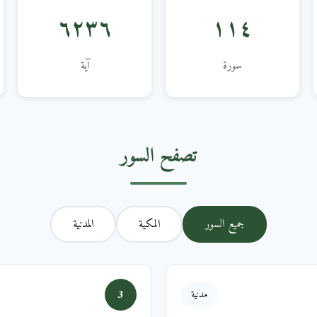
٦٢٣٦
١١٤
سورة
آية
تصفح السور
جميع السور
المكية
المدنية
3
مدنية