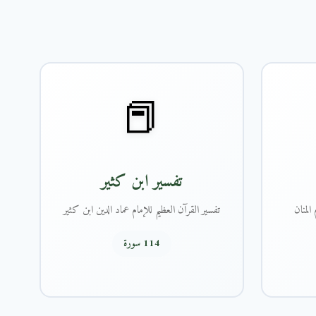
📕
تفسير ابن كثير
المنان
تفسير القرآن العظيم للإمام عماد الدين ابن كثير
114 سورة