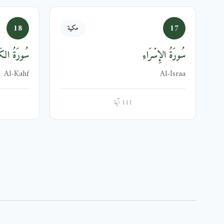
18
17
مكية
سُورَةُ الإِسۡرَاءِ
سُورَةُ الك
Al-Kahf
Al-Israa
111 آية