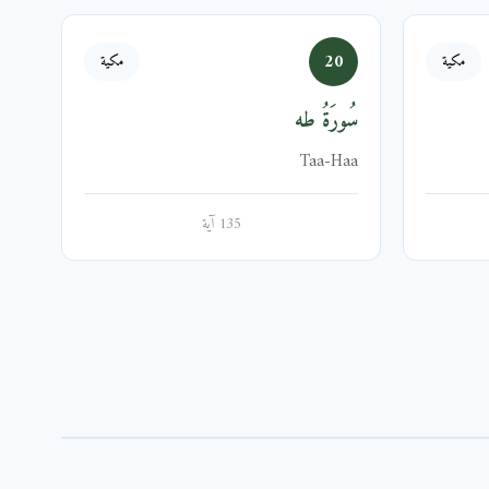
20
مكية
مكية
سُورَةُ طه
Taa-Haa
135 آية