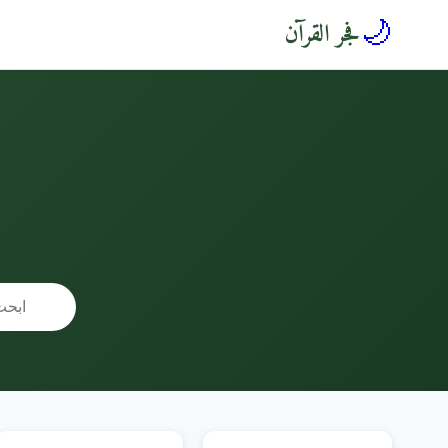
🌙
فجر القرآن
🔍