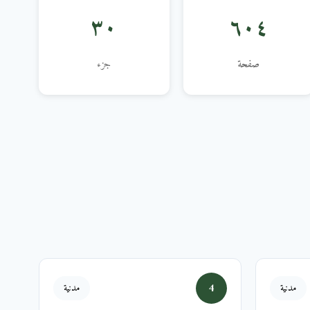
٣٠
٦٠٤
صفحة
جزء
4
مدنية
مدنية