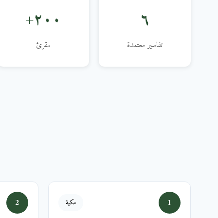
٢٠٠+
٦
تفاسير معتمدة
مقرئ
2
1
مكية