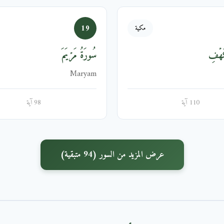
19
مكية
َهۡفِ
سُورَةُ مَرۡيَمَ
Maryam
110 آية
98 آية
عرض المزيد من السور (94 متبقية)