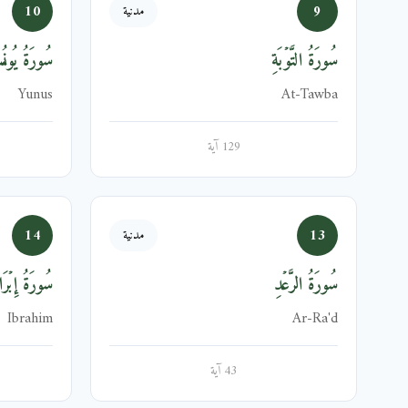
10
9
مدنية
سُورَةُ التَّوۡبَةِ
سُورَةُ يُون
Yunus
At-Tawba
129 آية
14
13
مدنية
سُورَةُ الرَّعۡدِ
سُورَةُ إِبۡرَا
Ibrahim
Ar-Ra'd
43 آية