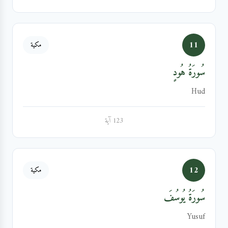
11
مكية
سُورَةُ هُودٍ
Hud
123 آية
12
مكية
سُورَةُ يُوسُفَ
Yusuf