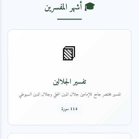
🎓 أشهر المفسرين
📗
تفسير الجلالين
تفسير مختصر جامع للإمامين جلال الدين المحلي وجلال الدين السيوطي
114 سورة