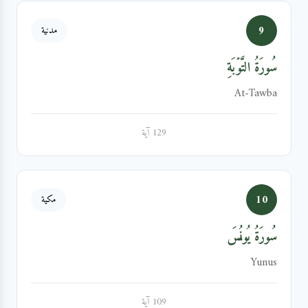
9
مدنية
سُورَةُ التَّوۡبَةِ
At-Tawba
129 آية
10
مكية
سُورَةُ يُونُسَ
Yunus
109 آية