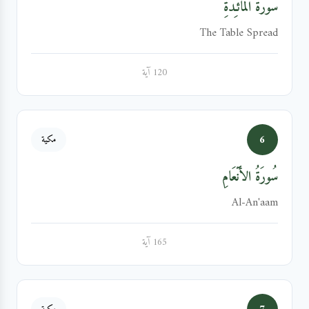
سُورَةُ المَائـِدَةِ
The Table Spread
120 آية
6
مكية
سُورَةُ الأَنۡعَامِ
Al-An'aam
165 آية