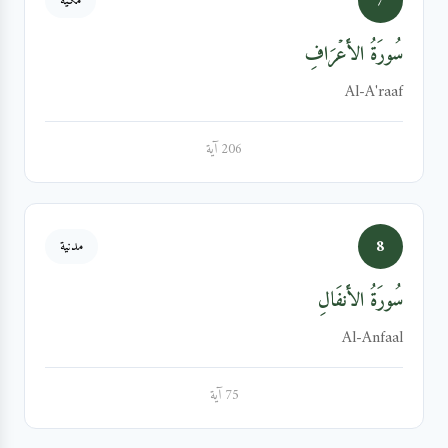
7
مكية
سُورَةُ الأَعۡرَافِ
Al-A'raaf
206 آية
8
مدنية
سُورَةُ الأَنفَالِ
Al-Anfaal
75 آية