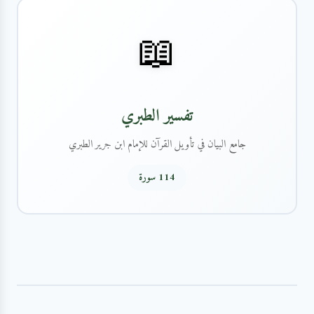
📖
تفسير الطبري
جامع البيان في تأويل القرآن للإمام ابن جرير الطبري
114 سورة