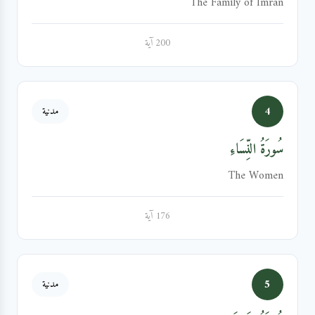
The Family of Imran
200 آية
4
مدنية
سُورَةُ النِّسَاءِ
The Women
176 آية
5
مدنية