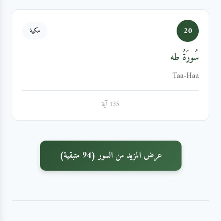
20
مكية
سُورَةُ طه
Taa-Haa
135 آية
عرض المزيد من السور (94 متبقية)