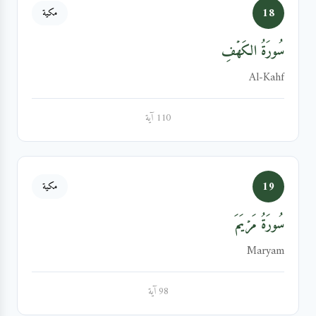
18
مكية
سُورَةُ الكَهۡفِ
Al-Kahf
110 آية
19
مكية
سُورَةُ مَرۡيَمَ
Maryam
98 آية