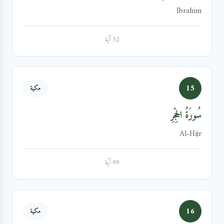
Ibrahim
52 آية
15
مكية
سُورَةُ الحِجۡرِ
Al-Hijr
99 آية
16
مكية