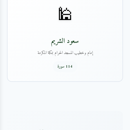
🕌
سعود الشريم
إمام وخطيب المسجد الحرام بمكة المكرمة
114 سورة