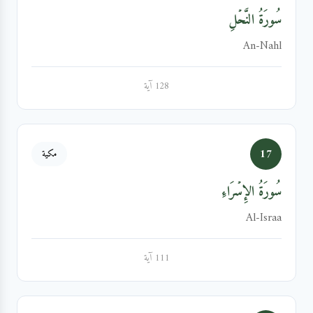
سُورَةُ النَّحۡلِ
An-Nahl
128 آية
17
مكية
سُورَةُ الإِسۡرَاءِ
Al-Israa
111 آية