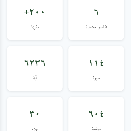
٢٠٠+
٦
تفاسير معتمدة
مقرئ
٦٢٣٦
١١٤
سورة
آية
٣٠
٦٠٤
صفحة
جزء