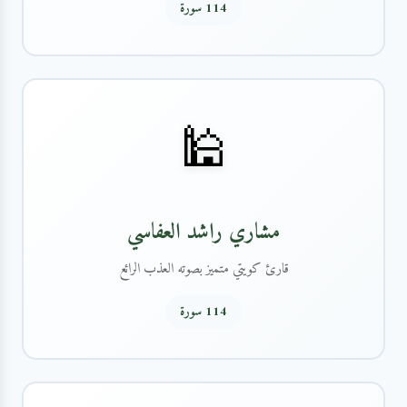
114 سورة
🕌
مشاري راشد العفاسي
قارئ كويتي متميز بصوته العذب الرائع
114 سورة