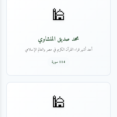
🕌
محمد صديق المنشاوي
أحد أشهر قراء القرآن الكريم في مصر والعالم الإسلامي
114 سورة
🕌