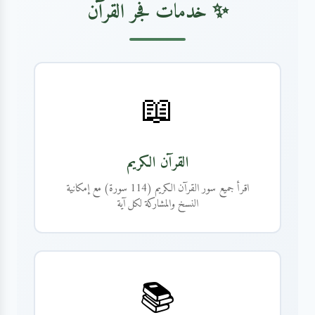
✨ خدمات فجر القرآن
📖
القرآن الكريم
اقرأ جميع سور القرآن الكريم (114 سورة) مع إمكانية
النسخ والمشاركة لكل آية
📚