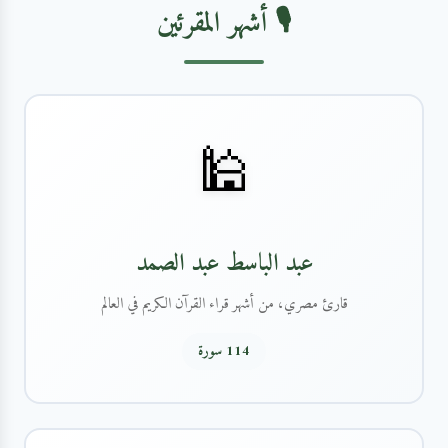
🎙️ أشهر المقرئين
🕌
عبد الباسط عبد الصمد
قارئ مصري، من أشهر قراء القرآن الكريم في العالم
114 سورة