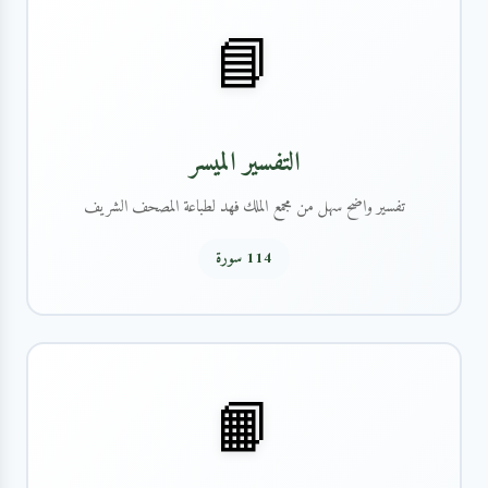
📘
التفسير الميسر
تفسير واضح سهل من مجمع الملك فهد لطباعة المصحف الشريف
114 سورة
📙