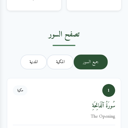
تصفح السور
جميع السور
المكية
المدنية
1
مكية
سُورَةُ ٱلْفَاتِحَةِ
The Opening