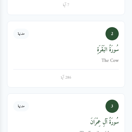
7 آية
2
مدنية
سُورَةُ البَقَرَةِ
The Cow
286 آية
3
مدنية
سُورَةُ آلِ عِمۡرَانَ