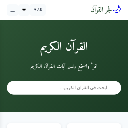
🌙
فجر القرآن
☀️
▼
AR
☰
القرآن الكريم
اقرأ واستمع وتدبر آيات القرآن الكريم
🔍