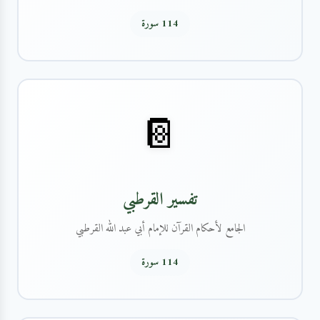
114 سورة
📔
تفسير القرطبي
الجامع لأحكام القرآن للإمام أبي عبد الله القرطبي
114 سورة