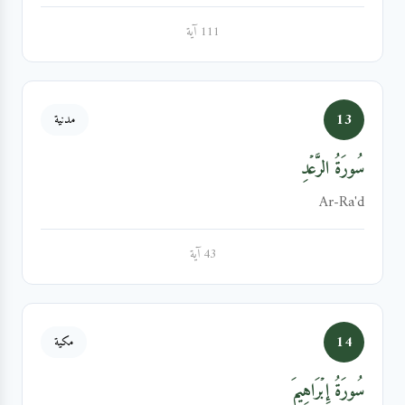
111 آية
13
مدنية
سُورَةُ الرَّعۡدِ
Ar-Ra'd
43 آية
14
مكية
سُورَةُ إِبۡرَاهِيمَ