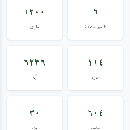
٢٠٠+
٦
تفاسير معتمدة
مقرئ
٦٢٣٦
١١٤
سورة
آية
٣٠
٦٠٤
صفحة
جزء