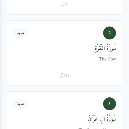
7 آية
2
مدنية
سُورَةُ البَقَرَةِ
The Cow
286 آية
3
مدنية
سُورَةُ آلِ عِمۡرَانَ