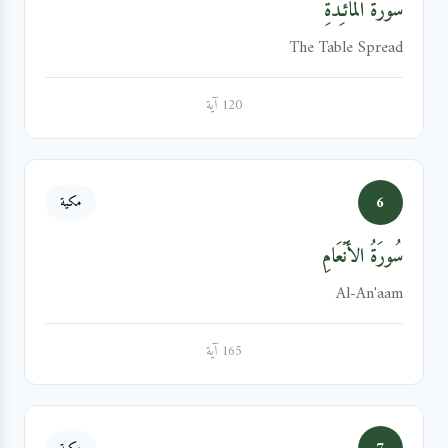
سُورَةُ المَائـِدَةِ
The Table Spread
120 آية
6
مكية
سُورَةُ الأَنۡعَامِ
Al-An'aam
165 آية