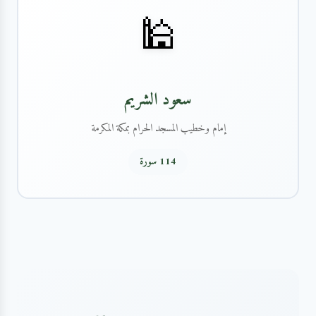
🕌
سعود الشريم
إمام وخطيب المسجد الحرام بمكة المكرمة
114 سورة