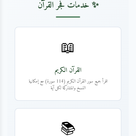
✨ خدمات فجر القرآن
📖
القرآن الكريم
اقرأ جميع سور القرآن الكريم (114 سورة) مع إمكانية
النسخ والمشاركة لكل آية
📚