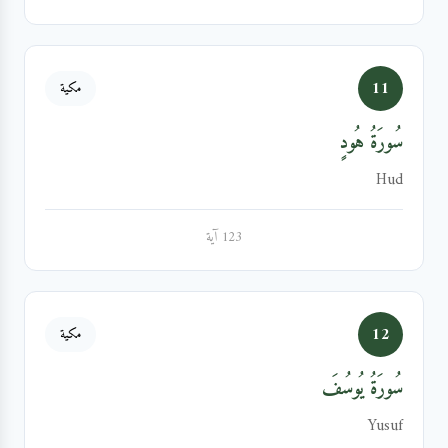
11
مكية
سُورَةُ هُودٍ
Hud
123 آية
12
مكية
سُورَةُ يُوسُفَ
Yusuf