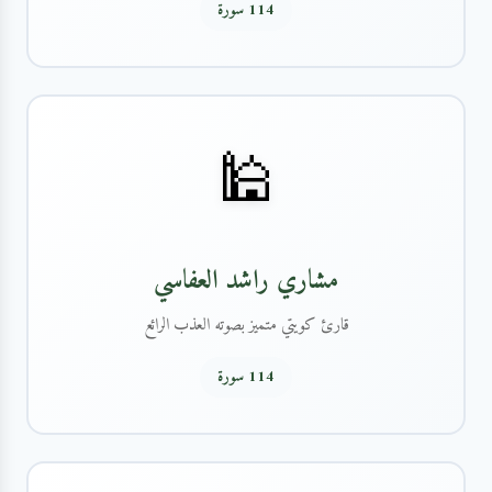
114 سورة
🕌
مشاري راشد العفاسي
قارئ كويتي متميز بصوته العذب الرائع
114 سورة