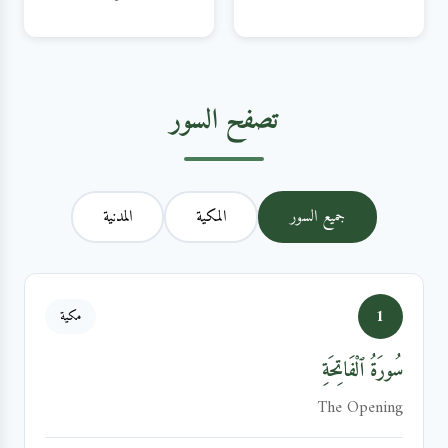
تصفح السور
جميع السور
المكية
المدنية
1
مكية
سُورَةُ ٱلْفَاتِحَةِ
The Opening