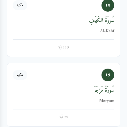
18
مكية
سُورَةُ الكَهۡفِ
Al-Kahf
110 آية
19
مكية
سُورَةُ مَرۡيَمَ
Maryam
98 آية