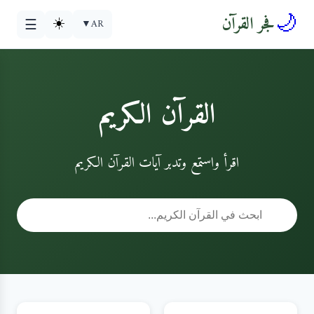
🌙
فجر القرآن
☀️
▼
AR
☰
القرآن الكريم
اقرأ واستمع وتدبر آيات القرآن الكريم
🔍