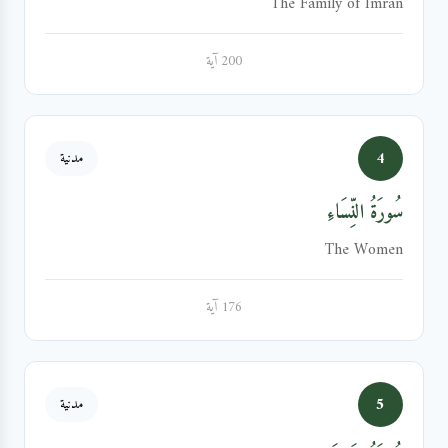
The Family of Imran
200 آية
4
مدنية
سُورَةُ النِّسَاءِ
The Women
176 آية
5
مدنية