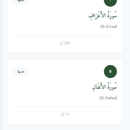
7
مكية
سُورَةُ الأَعۡرَافِ
Al-A'raaf
206 آية
8
مدنية
سُورَةُ الأَنفَالِ
Al-Anfaal
75 آية