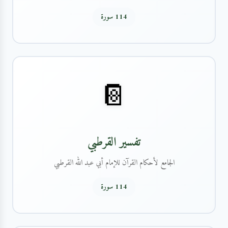
114 سورة
📔
تفسير القرطبي
الجامع لأحكام القرآن للإمام أبي عبد الله القرطبي
114 سورة