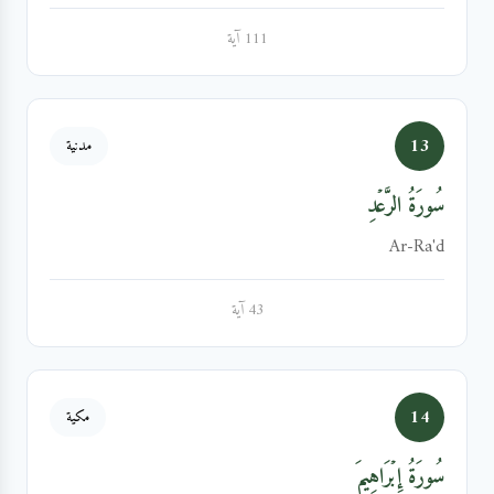
111 آية
13
مدنية
سُورَةُ الرَّعۡدِ
Ar-Ra'd
43 آية
14
مكية
سُورَةُ إِبۡرَاهِيمَ