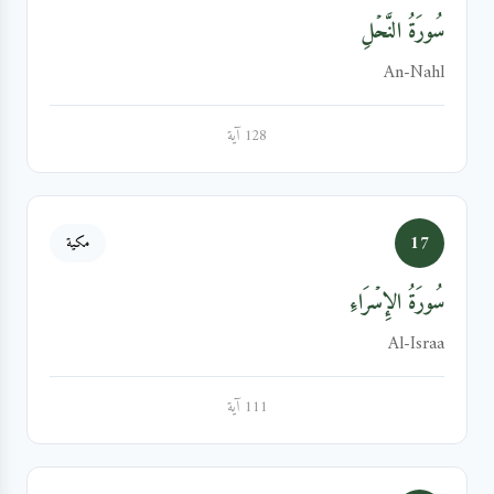
سُورَةُ النَّحۡلِ
An-Nahl
128 آية
17
مكية
سُورَةُ الإِسۡرَاءِ
Al-Israa
111 آية