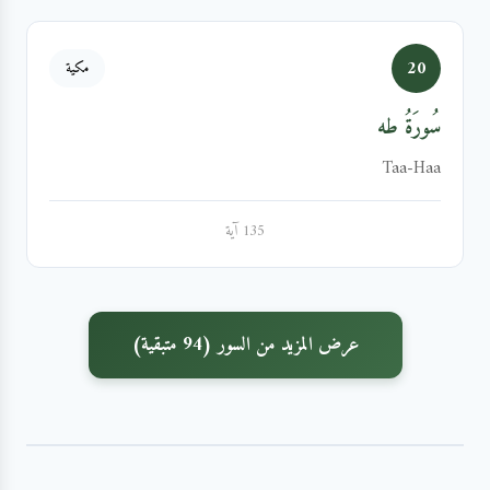
20
مكية
سُورَةُ طه
Taa-Haa
135 آية
عرض المزيد من السور (94 متبقية)