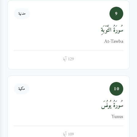
9
مدنية
سُورَةُ التَّوۡبَةِ
At-Tawba
129 آية
10
مكية
سُورَةُ يُونُسَ
Yunus
109 آية