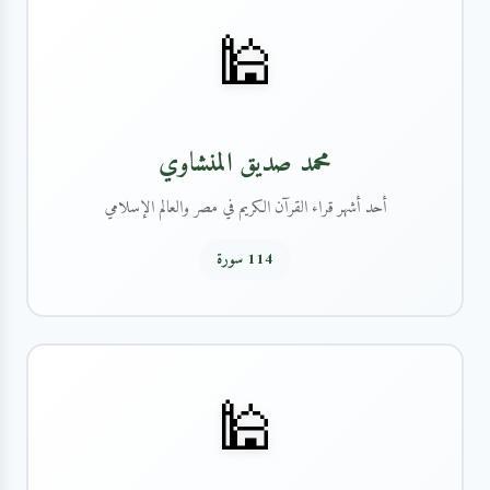
🕌
محمد صديق المنشاوي
أحد أشهر قراء القرآن الكريم في مصر والعالم الإسلامي
114 سورة
🕌