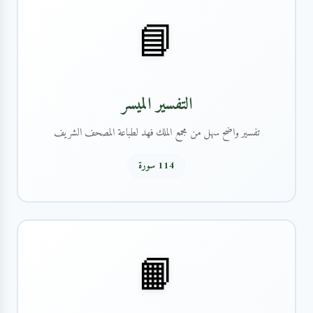
📘
التفسير الميسر
تفسير واضح سهل من مجمع الملك فهد لطباعة المصحف الشريف
114 سورة
📙