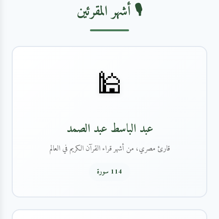
🎙️ أشهر المقرئين
🕌
عبد الباسط عبد الصمد
قارئ مصري، من أشهر قراء القرآن الكريم في العالم
114 سورة