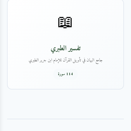
📖
تفسير الطبري
جامع البيان في تأويل القرآن للإمام ابن جرير الطبري
114 سورة