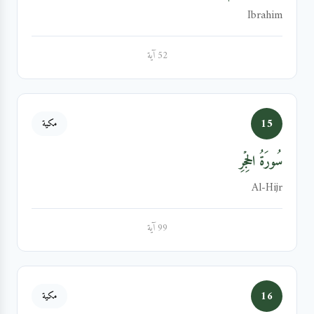
Ibrahim
52 آية
15
مكية
سُورَةُ الحِجۡرِ
Al-Hijr
99 آية
16
مكية