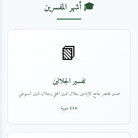
🎓 أشهر المفسرين
📗
تفسير الجلالين
تفسير مختصر جامع للإمامين جلال الدين المحلي وجلال الدين السيوطي
114 سورة