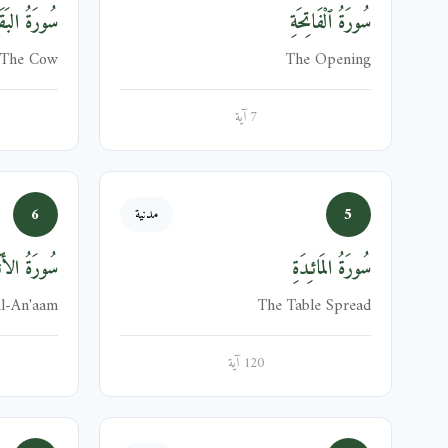
سُورَةُ ٱلْفَاتِحَةِ
سُورَةُ البَقَر
The Cow
The Opening
7 آية
6
5
مدنية
سُورَةُ المَائـِدَةِ
سُورَةُ الأَنۡ
l-An'aam
The Table Spread
120 آية