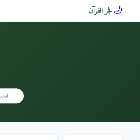
🌙
فجر القرآن
🔍