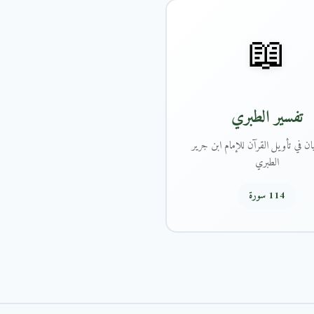
📖
تفسير الطبري
ان في تأويل القرآن للإمام ابن جرير
الطبري
114 سورة