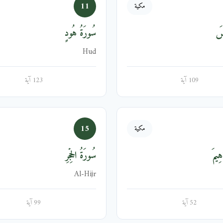
11
مكية
ُسَ
سُورَةُ هُودٍ
Hud
109 آية
123 آية
15
مكية
هِيمَ
سُورَةُ الحِجۡرِ
Al-Hijr
52 آية
99 آية