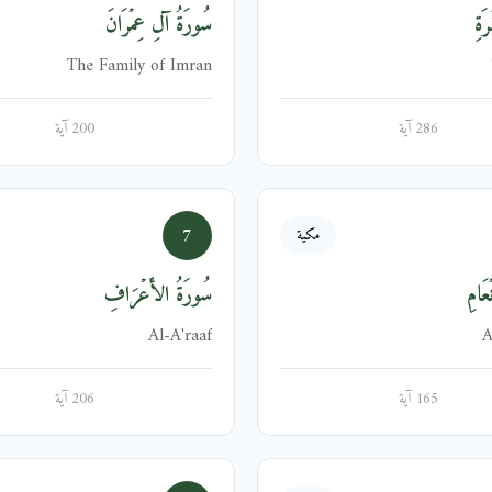
َةِ
سُورَةُ آلِ عِمۡرَانَ
The Family of Imran
286 آية
200 آية
7
مكية
عَامِ
سُورَةُ الأَعۡرَافِ
Al-A'raaf
A
165 آية
206 آية