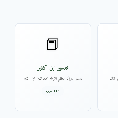
📕
تفسير ابن كثير
المنان
تفسير القرآن العظيم للإمام عماد الدين ابن كثير
114 سورة