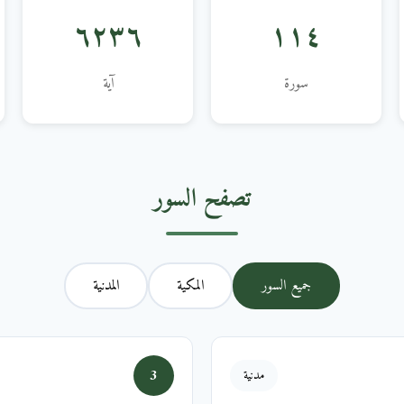
٦٢٣٦
١١٤
سورة
آية
تصفح السور
جميع السور
المكية
المدنية
3
مدنية