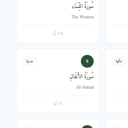
سُورَةُ النِّسَاءِ
The Women
176 آية
8
مكية
مدنية
سُورَةُ الأَنفَالِ
Al-Anfaal
75 آية