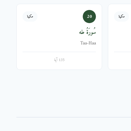
20
مكية
مكية
سُورَةُ طه
Taa-Haa
135 آية