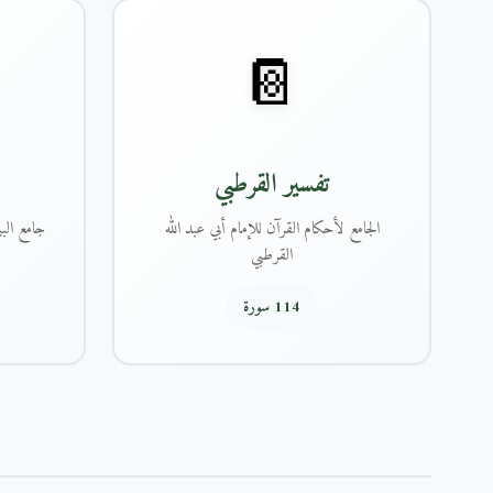
📔
تفسير القرطبي
الجامع لأحكام القرآن للإمام أبي عبد الله
جامع البي
القرطبي
114 سورة