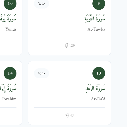
10
9
مدنية
سُورَةُ التَّوۡبَةِ
سُورَةُ يُون
Yunus
At-Tawba
129 آية
14
13
مدنية
سُورَةُ الرَّعۡدِ
سُورَةُ إِبۡرَا
Ibrahim
Ar-Ra'd
43 آية