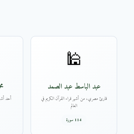
🕌
عبد الباسط عبد الصمد
مح
قارئ مصري، من أشهر قراء القرآن الكريم في
أحد أشهر
العالم
114 سورة