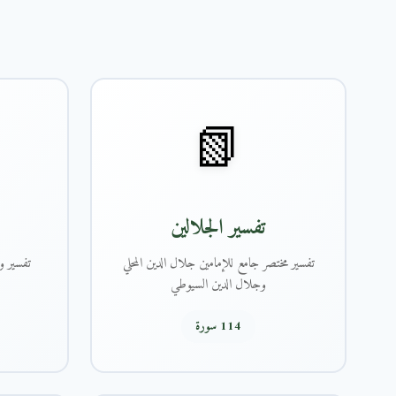
📗
تفسير الجلالين
تفسير مختصر جامع للإمامين جلال الدين المحلي
تفسير و
وجلال الدين السيوطي
114 سورة