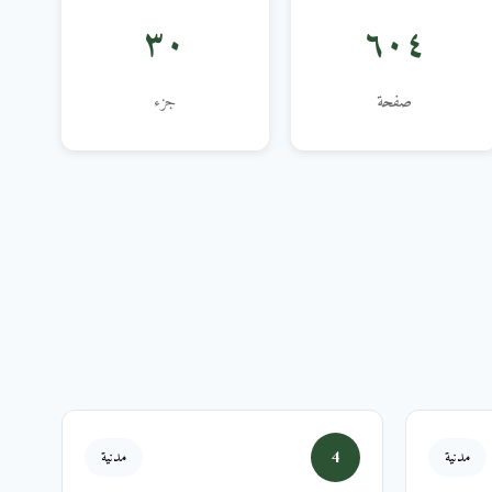
٣٠
٦٠٤
صفحة
جزء
4
مدنية
مدنية