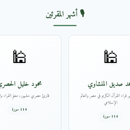
🎙️ أشهر المقرئين
🕌
🕌
مد صديق المنشاوي
محمود خليل الحصر
 قراء القرآن الكريم في مصر والعالم
قارئ مصري مشهور، معلم القراء وال
الإسلامي
114 سورة
114 سورة