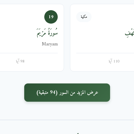
19
مكية
َهۡفِ
سُورَةُ مَرۡيَمَ
Maryam
110 آية
98 آية
عرض المزيد من السور (94 متبقية)