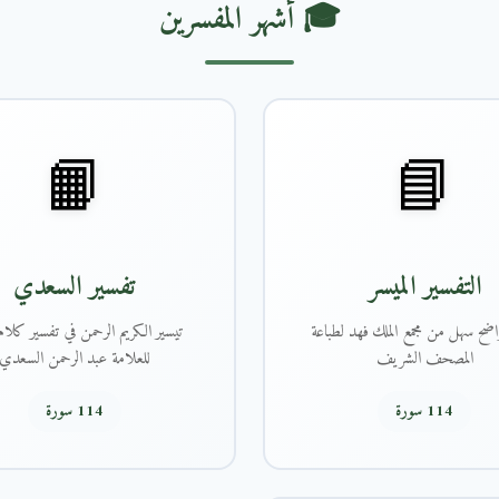
🎓 أشهر المفسرين
📙
📘
التفسير الميسر
تفسير السعدي
اضح سهل من مجمع الملك فهد لطباعة
تيسير الكريم الرحمن في تفسير كلام 
المصحف الشريف
للعلامة عبد الرحمن السعدي
114 سورة
114 سورة