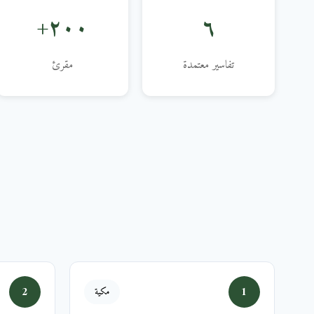
٢٠٠+
٦
تفاسير معتمدة
مقرئ
2
1
مكية