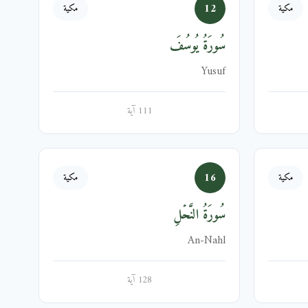
12
مكية
مكية
سُورَةُ يُوسُفَ
Yusuf
111 آية
16
مكية
مكية
سُورَةُ النَّحۡلِ
An-Nahl
128 آية