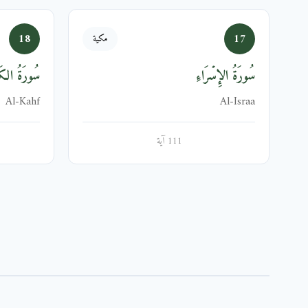
18
17
مكية
سُورَةُ الإِسۡرَاءِ
سُورَةُ الك
Al-Kahf
Al-Israa
111 آية