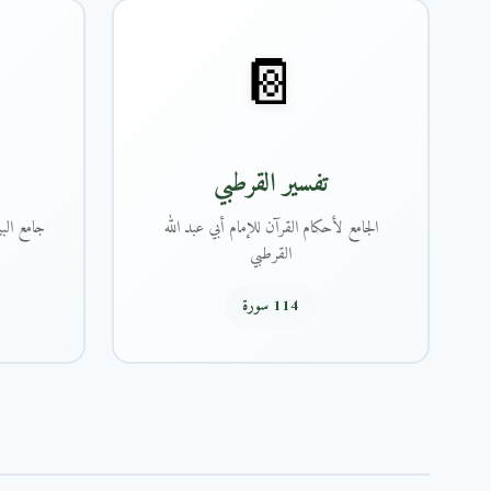
📔
تفسير القرطبي
الجامع لأحكام القرآن للإمام أبي عبد الله
جامع البي
القرطبي
114 سورة