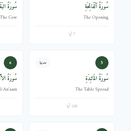
سُورَةُ ٱلْفَاتِحَةِ
سُورَةُ البَقَر
The Cow
The Opening
7 آية
6
5
مدنية
سُورَةُ المَائـِدَةِ
سُورَةُ الأَنۡ
l-An'aam
The Table Spread
120 آية