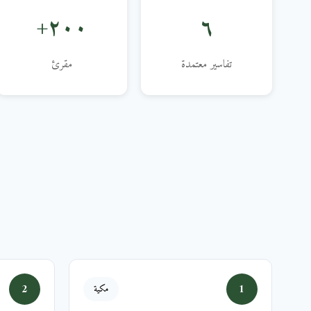
٢٠٠+
٦
تفاسير معتمدة
مقرئ
2
1
مكية