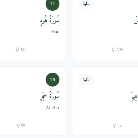
11
مكية
ُسَ
سُورَةُ هُودٍ
Hud
109 آية
123 آية
15
مكية
هِيمَ
سُورَةُ الحِجۡرِ
Al-Hijr
52 آية
99 آية