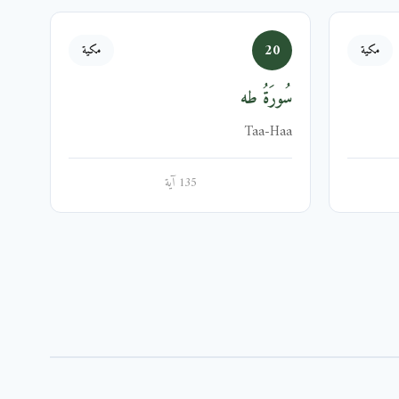
20
مكية
مكية
سُورَةُ طه
Taa-Haa
135 آية