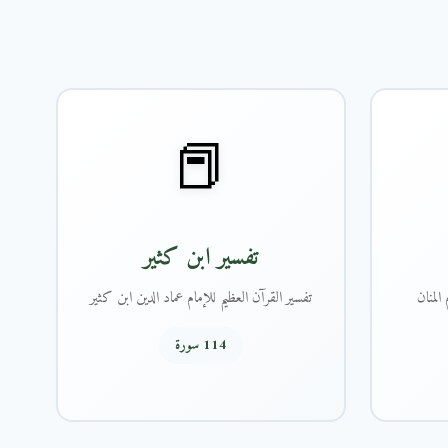
📕
تفسير ابن كثير
المنان
تفسير القرآن العظيم للإمام عماد الدين ابن كثير
114 سورة