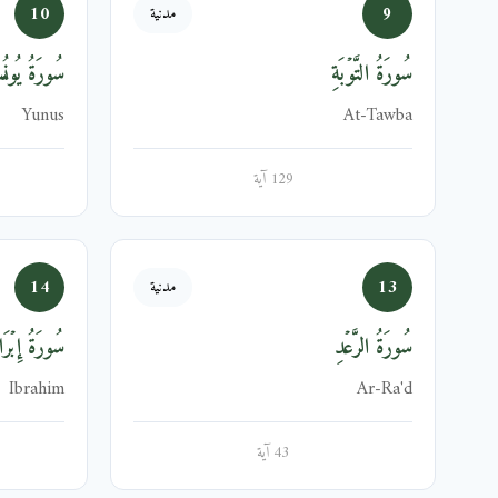
10
9
مدنية
سُورَةُ التَّوۡبَةِ
سُورَةُ يُون
Yunus
At-Tawba
129 آية
14
13
مدنية
سُورَةُ الرَّعۡدِ
سُورَةُ إِبۡرَا
Ibrahim
Ar-Ra'd
43 آية