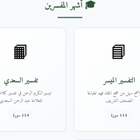
🎓 أشهر المفسرين
📙
📘
التفسير الميسر
تفسير السعدي
اضح سهل من مجمع الملك فهد لطباعة
تيسير الكريم الرحمن في تفسير كلام 
المصحف الشريف
للعلامة عبد الرحمن السعدي
114 سورة
114 سورة