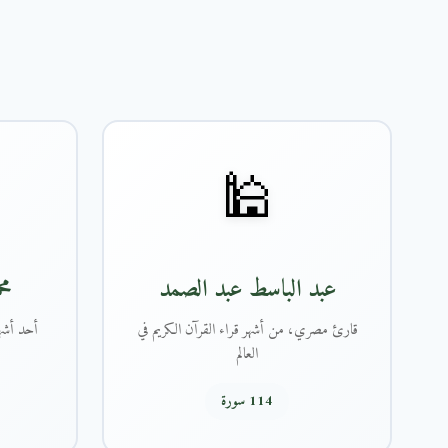
🕌
عبد الباسط عبد الصمد
مح
قارئ مصري، من أشهر قراء القرآن الكريم في
أحد أشهر
العالم
114 سورة