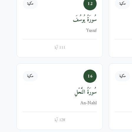
12
مكية
مكية
سُورَةُ يُوسُفَ
Yusuf
111 آية
16
مكية
مكية
سُورَةُ النَّحۡلِ
An-Nahl
128 آية