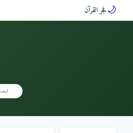
🌙
فجر القرآن
🔍