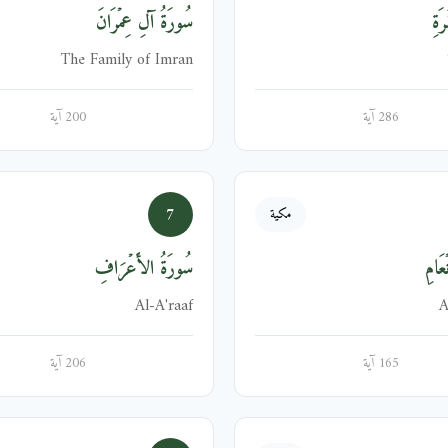
َةِ
سُورَةُ آلِ عِمۡرَانَ
The Family of Imran
286 آية
200 آية
7
مكية
عَامِ
سُورَةُ الأَعۡرَافِ
Al-A'raaf
A
165 آية
206 آية