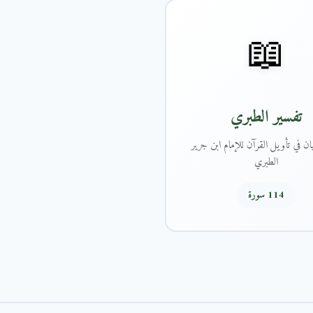
📖
تفسير الطبري
ان في تأويل القرآن للإمام ابن جرير
الطبري
114 سورة