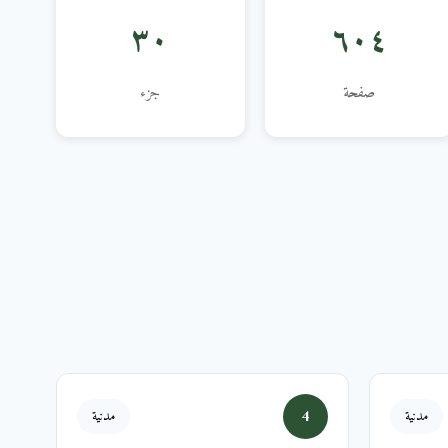
٣٠
٦٠٤
صفحة
جزء
4
مدنية
مدنية