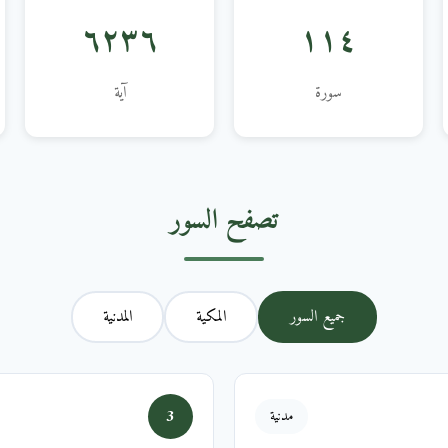
٦٢٣٦
١١٤
سورة
آية
تصفح السور
جميع السور
المكية
المدنية
3
مدنية