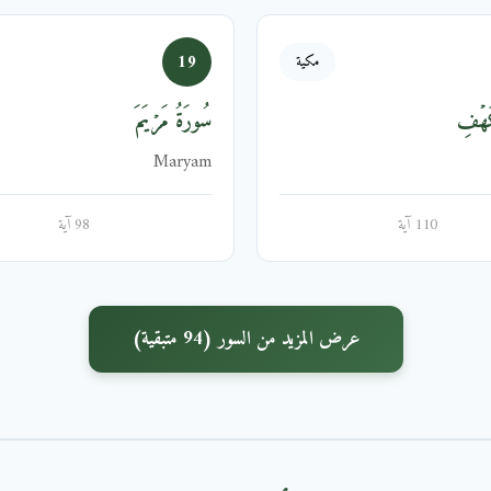
19
مكية
َهۡفِ
سُورَةُ مَرۡيَمَ
Maryam
110 آية
98 آية
عرض المزيد من السور (94 متبقية)