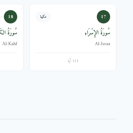
18
17
مكية
سُورَةُ الإِسۡرَاءِ
سُورَةُ الك
Al-Kahf
Al-Israa
111 آية