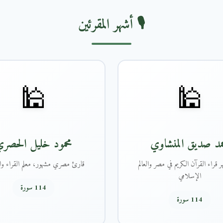
🎙️ أشهر المقرئين
🕌
🕌
مد صديق المنشاوي
محمود خليل الحصر
 قراء القرآن الكريم في مصر والعالم
قارئ مصري مشهور، معلم القراء وال
الإسلامي
114 سورة
114 سورة