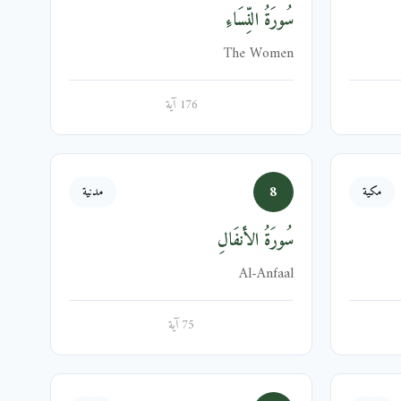
سُورَةُ النِّسَاءِ
The Women
176 آية
8
مكية
مدنية
سُورَةُ الأَنفَالِ
Al-Anfaal
75 آية