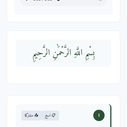
بِسْمِ اللَّهِ الرَّحْمَٰنِ الرَّحِيمِ
1
📋 نسخ
📤 مشاركة