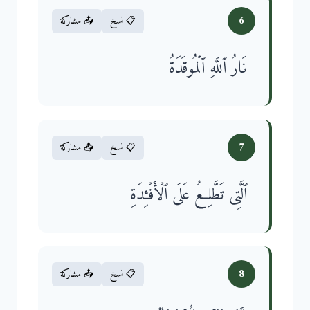
6
📋 نسخ
📤 مشاركة
نَارُ ٱللَّهِ ٱلۡمُوقَدَةُ
7
📋 نسخ
📤 مشاركة
ٱلَّتِی تَطَّلِعُ عَلَى ٱلۡأَفۡـِٔدَةِ
8
📋 نسخ
📤 مشاركة