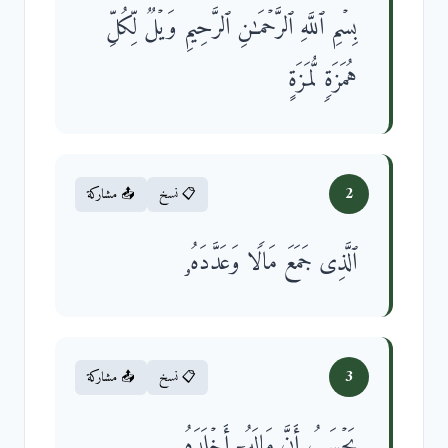
بِسۡمِ ٱللَّهِ ٱلرَّحۡمَـٰنِ ٱلرَّحِیمِ وَیۡلࣱ لِّكُلِّ
هُمَزَةࣲ لُّمَزَةٍ
2
📋 نسخ
📤 مشاركة
ٱلَّذِی جَمَعَ مَالࣰا وَعَدَّدَهُۥ
3
📋 نسخ
📤 مشاركة
یَحۡسَبُ أَنَّ مَالَهُۥۤ أَخۡلَدَهُۥ