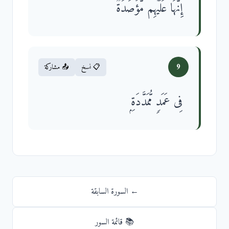
إِنَّهَا عَلَیۡهِم مُّؤۡصَدَةࣱ
9
📋 نسخ
📤 مشاركة
فِی عَمَدࣲ مُّمَدَّدَةِۭ
← السورة السابقة
📚 قائمة السور