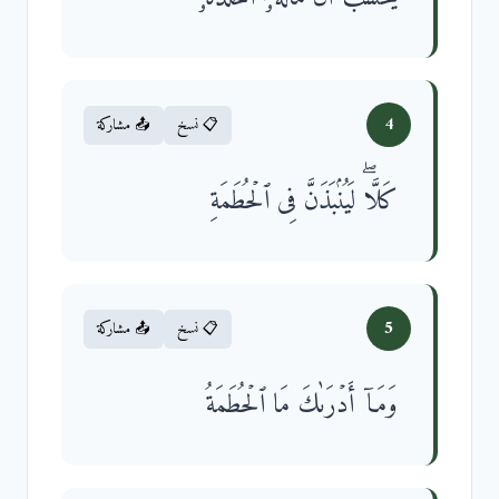
4
📋 نسخ
📤 مشاركة
كَلَّاۖ لَیُنۢبَذَنَّ فِی ٱلۡحُطَمَةِ
5
📋 نسخ
📤 مشاركة
وَمَاۤ أَدۡرَىٰكَ مَا ٱلۡحُطَمَةُ