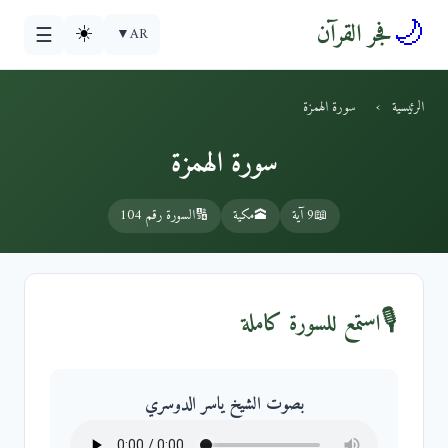
🌙
فجر القرآن
☀️
▼
AR
☰
الرئيسية
›
سورة الهمزة
سورة الهمزة
📖
9 آية
🕋
مكية
🔢
السورة رقم 104
🎙️
استمع للسورة كاملة
بصوت الشيخ ياسر الدوسري