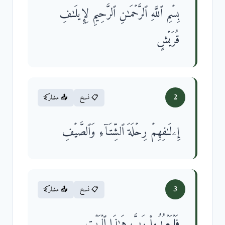
بِسۡمِ ٱللَّهِ ٱلرَّحۡمَـٰنِ ٱلرَّحِیمِ لِإِیلَـٰفِ
قُرَیۡشٍ
2
📋 نسخ
📤 مشاركة
إِۦلَـٰفِهِمۡ رِحۡلَةَ ٱلشِّتَاۤءِ وَٱلصَّیۡفِ
3
📋 نسخ
📤 مشاركة
فَلۡیَعۡبُدُوا۟ رَبَّ هَـٰذَا ٱلۡبَیۡتِ