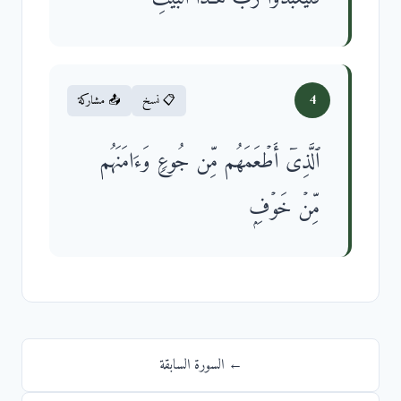
4
📋 نسخ
📤 مشاركة
ٱلَّذِیۤ أَطۡعَمَهُم مِّن جُوعࣲ وَءَامَنَهُم
مِّنۡ خَوۡفِۭ
← السورة السابقة