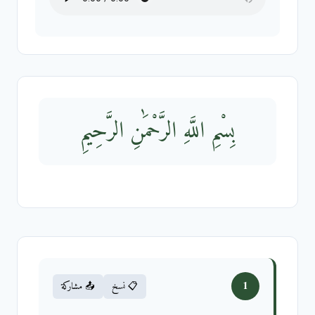
بِسْمِ اللَّهِ الرَّحْمَٰنِ الرَّحِيمِ
1
📋 نسخ
📤 مشاركة