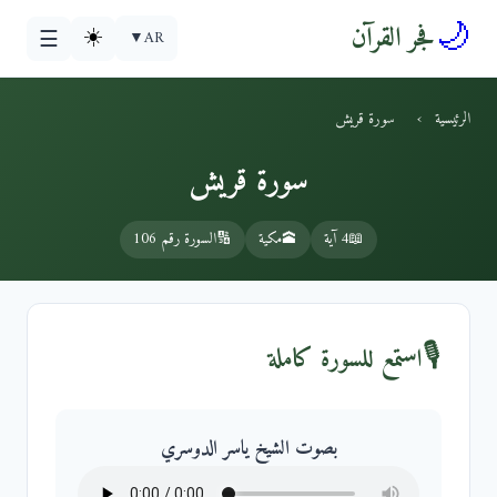
🌙
فجر القرآن
☀️
▼
AR
☰
الرئيسية
›
سورة قريش
سورة قريش
📖
4 آية
🕋
مكية
🔢
السورة رقم 106
🎙️
استمع للسورة كاملة
بصوت الشيخ ياسر الدوسري