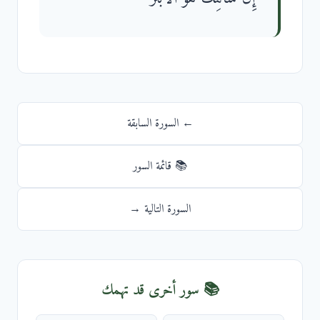
← السورة السابقة
📚 قائمة السور
السورة التالية →
📚 سور أخرى قد تهمك