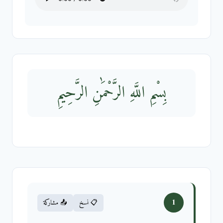
بِسْمِ اللَّهِ الرَّحْمَٰنِ الرَّحِيمِ
1
📋 نسخ
📤 مشاركة