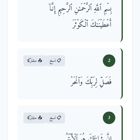
بِسۡمِ ٱللَّهِ ٱلرَّحۡمَـٰنِ ٱلرَّحِیمِ إِنَّاۤ
أَعۡطَیۡنَـٰكَ ٱلۡكَوۡثَرَ
2
📋 نسخ
📤 مشاركة
فَصَلِّ لِرَبِّكَ وَٱنۡحَرۡ
3
📋 نسخ
📤 مشاركة
إِنَّ شَانِئَكَ هُوَ ٱلۡأَبۡتَرُ