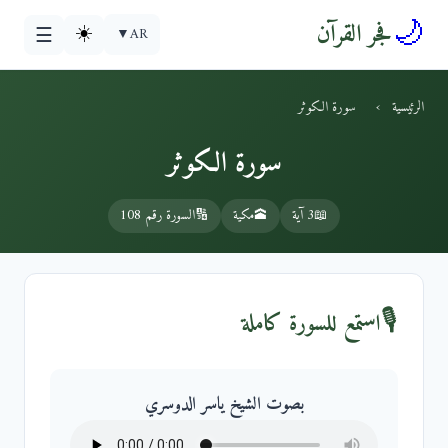
🌙
فجر القرآن
☀️
▼
AR
☰
الرئيسية
›
سورة الكوثر
سورة الكوثر
📖
3 آية
🕋
مكية
🔢
السورة رقم 108
🎙️
استمع للسورة كاملة
بصوت الشيخ ياسر الدوسري