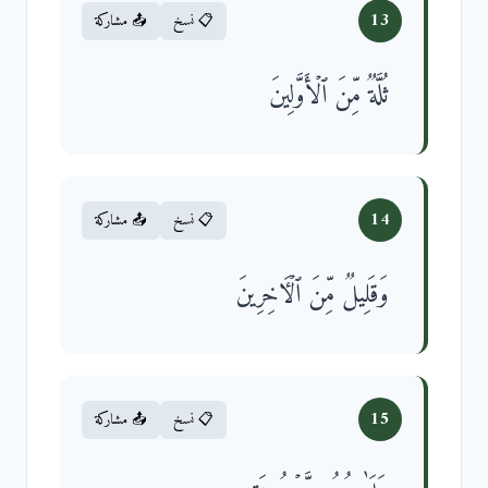
13
📋 نسخ
📤 مشاركة
ثُلَّةࣱ مِّنَ ٱلۡأَوَّلِینَ
14
📋 نسخ
📤 مشاركة
وَقَلِیلࣱ مِّنَ ٱلۡـَٔاخِرِینَ
15
📋 نسخ
📤 مشاركة