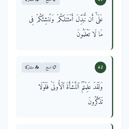
عَلَىٰۤ أَن نُّبَدِّلَ أَمۡثَـٰلَكُمۡ وَنُنشِئَكُمۡ فِی
مَا لَا تَعۡلَمُونَ
62
📋 نسخ
📤 مشاركة
وَلَقَدۡ عَلِمۡتُمُ ٱلنَّشۡأَةَ ٱلۡأُولَىٰ فَلَوۡلَا
تَذَكَّرُونَ