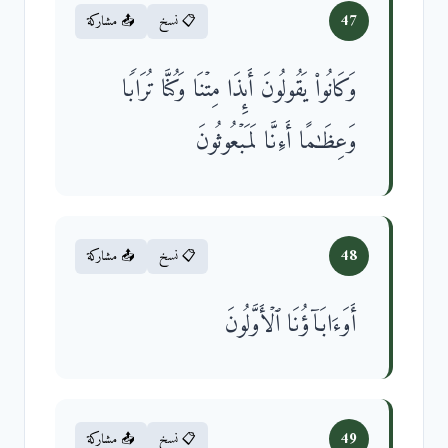
47
📋 نسخ
📤 مشاركة
وَكَانُوا۟ یَقُولُونَ أَىِٕذَا مِتۡنَا وَكُنَّا تُرَابࣰا
وَعِظَـٰمًا أَءِنَّا لَمَبۡعُوثُونَ
48
📋 نسخ
📤 مشاركة
أَوَءَابَاۤؤُنَا ٱلۡأَوَّلُونَ
49
📋 نسخ
📤 مشاركة