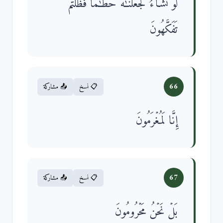
لَوۡ نَشَاۤءُ لَجَعَلۡنَـٰهُ حُطَـٰمࣰا فَظَلۡتُمۡ
تَفَكَّهُونَ
66
📋 نسخ
📤 مشاركة
إِنَّا لَمُغۡرَمُونَ
67
📋 نسخ
📤 مشاركة
بَلۡ نَحۡنُ مَحۡرُومُونَ