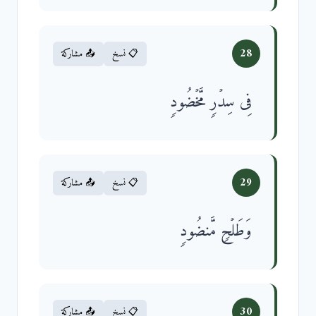
28
📋 نسخ
📤 مشاركة
فِی سِدۡرࣲ مَّخۡضُودࣲ
29
📋 نسخ
📤 مشاركة
وَطَلۡحࣲ مَّنضُودࣲ
30
📋 نسخ
📤 مشاركة