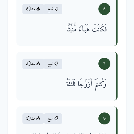
6
📋 نسخ
📤 مشاركة
فَكَانَتۡ هَبَاۤءࣰ مُّنۢبَثࣰّا
7
📋 نسخ
📤 مشاركة
وَكُنتُمۡ أَزۡوَ ٰ⁠جࣰا ثَلَـٰثَةࣰ
8
📋 نسخ
📤 مشاركة