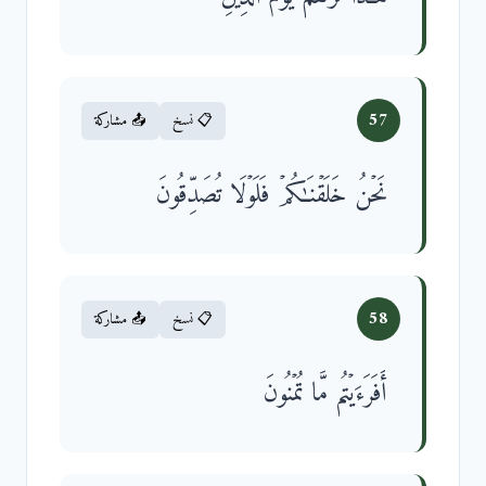
57
📋 نسخ
📤 مشاركة
نَحۡنُ خَلَقۡنَـٰكُمۡ فَلَوۡلَا تُصَدِّقُونَ
58
📋 نسخ
📤 مشاركة
أَفَرَءَیۡتُم مَّا تُمۡنُونَ