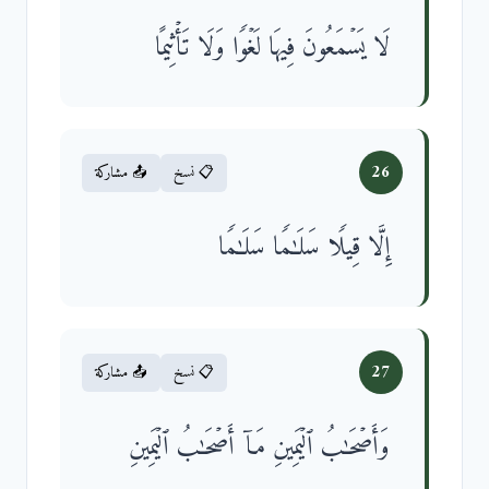
لَا یَسۡمَعُونَ فِیهَا لَغۡوࣰا وَلَا تَأۡثِیمًا
26
📋 نسخ
📤 مشاركة
إِلَّا قِیلࣰا سَلَـٰمࣰا سَلَـٰمࣰا
27
📋 نسخ
📤 مشاركة
وَأَصۡحَـٰبُ ٱلۡیَمِینِ مَاۤ أَصۡحَـٰبُ ٱلۡیَمِینِ