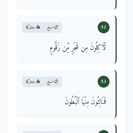
52
📋 نسخ
📤 مشاركة
لَـَٔاكِلُونَ مِن شَجَرࣲ مِّن زَقُّومࣲ
53
📋 نسخ
📤 مشاركة
فَمَالِـُٔونَ مِنۡهَا ٱلۡبُطُونَ