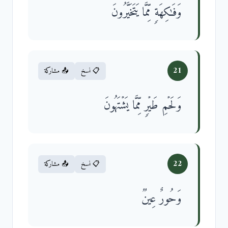
وَفَـٰكِهَةࣲ مِّمَّا یَتَخَیَّرُونَ
21
📋 نسخ
📤 مشاركة
وَلَحۡمِ طَیۡرࣲ مِّمَّا یَشۡتَهُونَ
22
📋 نسخ
📤 مشاركة
وَحُورٌ عِینࣱ