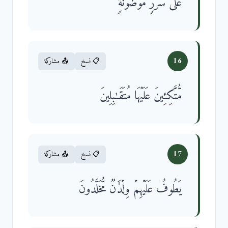
عَلَىٰ سُرُرࣲ مَّوۡضُونَةࣲ
16
📋 نسخ
📤 مشاركة
مُّتَّكِـِٔینَ عَلَیۡهَا مُتَقَـٰبِلِینَ
17
📋 نسخ
📤 مشاركة
یَطُوفُ عَلَیۡهِمۡ وِلۡدَ ٰ⁠نࣱ مُّخَلَّدُونَ