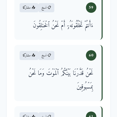
59
📋 نسخ
📤 مشاركة
ءَأَنتُمۡ تَخۡلُقُونَهُۥۤ أَمۡ نَحۡنُ ٱلۡخَـٰلِقُونَ
60
📋 نسخ
📤 مشاركة
نَحۡنُ قَدَّرۡنَا بَیۡنَكُمُ ٱلۡمَوۡتَ وَمَا نَحۡنُ
بِمَسۡبُوقِینَ
61
📋 نسخ
📤 مشاركة