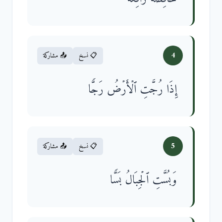
4
📋 نسخ
📤 مشاركة
إِذَا رُجَّتِ ٱلۡأَرۡضُ رَجࣰّا
5
📋 نسخ
📤 مشاركة
وَبُسَّتِ ٱلۡجِبَالُ بَسࣰّا