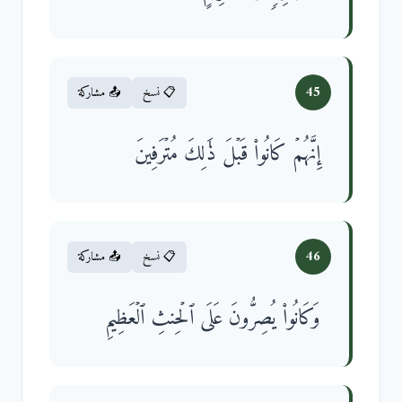
45
📋 نسخ
📤 مشاركة
إِنَّهُمۡ كَانُوا۟ قَبۡلَ ذَ ٰ⁠لِكَ مُتۡرَفِینَ
46
📋 نسخ
📤 مشاركة
وَكَانُوا۟ یُصِرُّونَ عَلَى ٱلۡحِنثِ ٱلۡعَظِیمِ