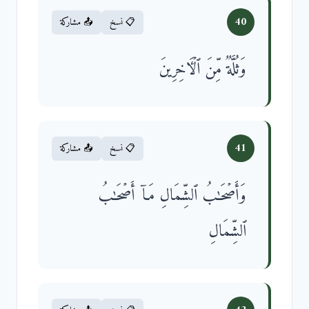
40
📋 نسخ
📤 مشاركة
وَثُلَّةࣱ مِّنَ ٱلۡـَٔاخِرِینَ
41
📋 نسخ
📤 مشاركة
وَأَصۡحَـٰبُ ٱلشِّمَالِ مَاۤ أَصۡحَـٰبُ
ٱلشِّمَالِ