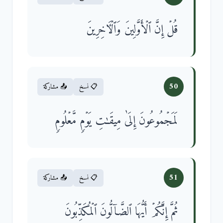
قُلۡ إِنَّ ٱلۡأَوَّلِینَ وَٱلۡـَٔاخِرِینَ
50
📋 نسخ
📤 مشاركة
لَمَجۡمُوعُونَ إِلَىٰ مِیقَـٰتِ یَوۡمࣲ مَّعۡلُومࣲ
51
📋 نسخ
📤 مشاركة
ثُمَّ إِنَّكُمۡ أَیُّهَا ٱلضَّاۤلُّونَ ٱلۡمُكَذِّبُونَ