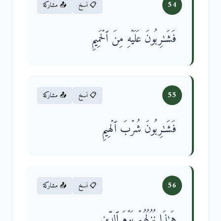
54
📋 نسخ
📤 مشاركة
فَشَـٰرِبُونَ عَلَیۡهِ مِنَ ٱلۡحَمِیمِ
55
📋 نسخ
📤 مشاركة
فَشَـٰرِبُونَ شُرۡبَ ٱلۡهِیمِ
56
📋 نسخ
📤 مشاركة
هَـٰذَا نُزُلُهُمۡ یَوۡمَ ٱلدِّینِ