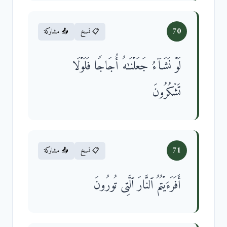
70
📋 نسخ
📤 مشاركة
لَوۡ نَشَاۤءُ جَعَلۡنَـٰهُ أُجَاجࣰا فَلَوۡلَا
تَشۡكُرُونَ
71
📋 نسخ
📤 مشاركة
أَفَرَءَیۡتُمُ ٱلنَّارَ ٱلَّتِی تُورُونَ