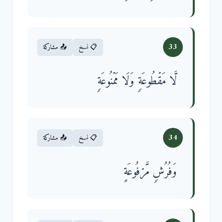
33
📋 نسخ
📤 مشاركة
لَّا مَقۡطُوعَةࣲ وَلَا مَمۡنُوعَةࣲ
34
📋 نسخ
📤 مشاركة
وَفُرُشࣲ مَّرۡفُوعَةٍ