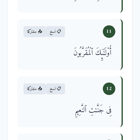
11
📋 نسخ
📤 مشاركة
أُو۟لَـٰۤىِٕكَ ٱلۡمُقَرَّبُونَ
12
📋 نسخ
📤 مشاركة
فِی جَنَّـٰتِ ٱلنَّعِیمِ