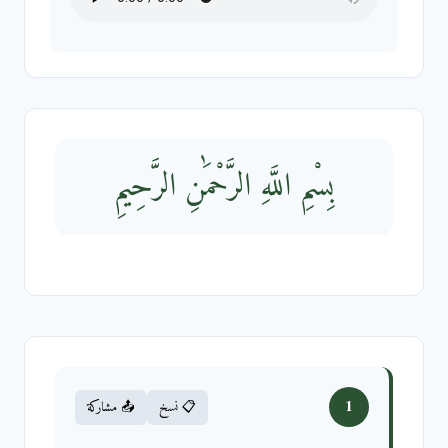
بِسْمِ اللَّهِ الرَّحْمَٰنِ الرَّحِيمِ
1
📋 نسخ
📤 مشاركة