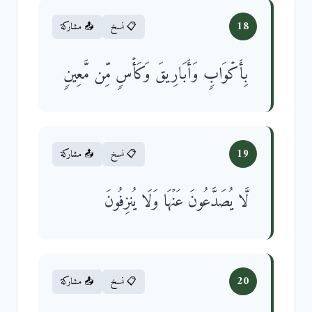
18
📋 نسخ
📤 مشاركة
بِأَكۡوَابࣲ وَأَبَارِیقَ وَكَأۡسࣲ مِّن مَّعِینࣲ
19
📋 نسخ
📤 مشاركة
لَّا یُصَدَّعُونَ عَنۡهَا وَلَا یُنزِفُونَ
20
📋 نسخ
📤 مشاركة