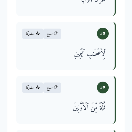
عُرُبًا أَتۡرَابࣰا
38
📋 نسخ
📤 مشاركة
لِّأَصۡحَـٰبِ ٱلۡیَمِینِ
39
📋 نسخ
📤 مشاركة
ثُلَّةࣱ مِّنَ ٱلۡأَوَّلِینَ