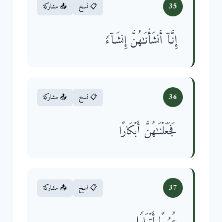
35
📋 نسخ
📤 مشاركة
إِنَّاۤ أَنشَأۡنَـٰهُنَّ إِنشَاۤءࣰ
36
📋 نسخ
📤 مشاركة
فَجَعَلۡنَـٰهُنَّ أَبۡكَارًا
37
📋 نسخ
📤 مشاركة