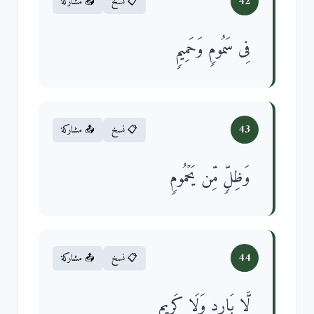
42
📋 نسخ
📤 مشاركة
فِی سَمُومࣲ وَحَمِیمࣲ
43
📋 نسخ
📤 مشاركة
وَظِلࣲّ مِّن یَحۡمُومࣲ
44
📋 نسخ
📤 مشاركة
لَّا بَارِدࣲ وَلَا كَرِیمٍ