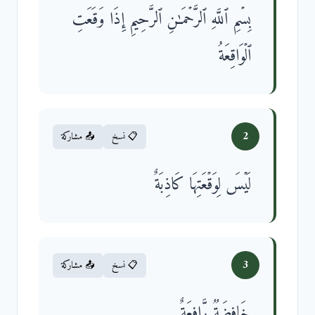
بِسۡمِ ٱللَّهِ ٱلرَّحۡمَـٰنِ ٱلرَّحِیمِ إِذَا وَقَعَتِ
ٱلۡوَاقِعَةُ
2
📋 نسخ
📤 مشاركة
لَیۡسَ لِوَقۡعَتِهَا كَاذِبَةٌ
3
📋 نسخ
📤 مشاركة
خَافِضَةࣱ رَّافِعَةٌ