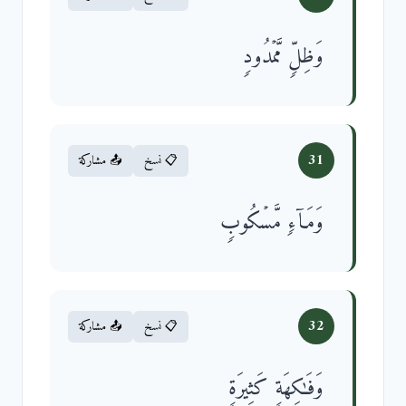
وَظِلࣲّ مَّمۡدُودࣲ
31
📋 نسخ
📤 مشاركة
وَمَاۤءࣲ مَّسۡكُوبࣲ
32
📋 نسخ
📤 مشاركة
وَفَـٰكِهَةࣲ كَثِیرَةࣲ