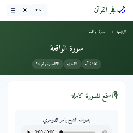
🌙
فجر القرآن
☀️
▼
AR
☰
الرئيسية
›
سورة الواقعة
سورة الواقعة
📖
96 آية
🕌
مدنية
🔢
السورة رقم 56
🎙️
استمع للسورة كاملة
بصوت الشيخ ياسر الدوسري