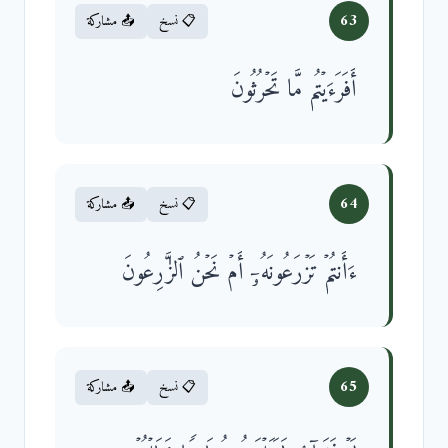
63
📋 نسخ
📤 مشاركة
أَفَرَءَیۡتُم مَّا تَحۡرُثُونَ
64
📋 نسخ
📤 مشاركة
ءَأَنتُمۡ تَزۡرَعُونَهُۥۤ أَمۡ نَحۡنُ ٱلزَّ ٰ⁠رِعُونَ
65
📋 نسخ
📤 مشاركة