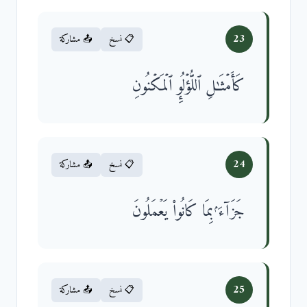
23
📋 نسخ
📤 مشاركة
كَأَمۡثَـٰلِ ٱللُّؤۡلُوِٕ ٱلۡمَكۡنُونِ
24
📋 نسخ
📤 مشاركة
جَزَاۤءَۢ بِمَا كَانُوا۟ یَعۡمَلُونَ
25
📋 نسخ
📤 مشاركة