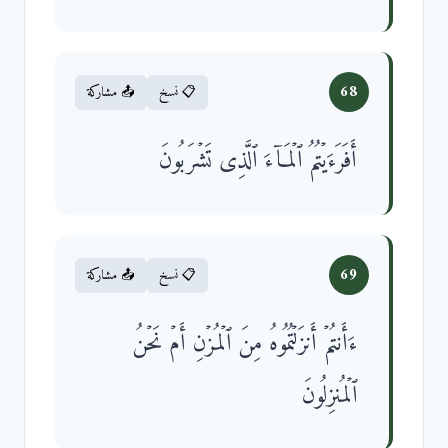
68
📋 نسخ
📤 مشاركة
أَفَرَءَیۡتُمُ ٱلۡمَاۤءَ ٱلَّذِی تَشۡرَبُونَ
69
📋 نسخ
📤 مشاركة
ءَأَنتُمۡ أَنزَلۡتُمُوهُ مِنَ ٱلۡمُزۡنِ أَمۡ نَحۡنُ
ٱلۡمُنزِلُونَ