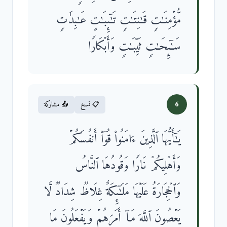
مُّؤۡمِنَـٰتࣲ قَـٰنِتَـٰتࣲ تَـٰۤىِٕبَـٰتٍ عَـٰبِدَ ٰ⁠تࣲ
سَـٰۤىِٕحَـٰتࣲ ثَیِّبَـٰتࣲ وَأَبۡكَارࣰا
6
📋 نسخ
📤 مشاركة
یَـٰۤأَیُّهَا ٱلَّذِینَ ءَامَنُوا۟ قُوۤا۟ أَنفُسَكُمۡ
وَأَهۡلِیكُمۡ نَارࣰا وَقُودُهَا ٱلنَّاسُ
وَٱلۡحِجَارَةُ عَلَیۡهَا مَلَـٰۤىِٕكَةٌ غِلَاظࣱ شِدَادࣱ لَّا
یَعۡصُونَ ٱللَّهَ مَاۤ أَمَرَهُمۡ وَیَفۡعَلُونَ مَا