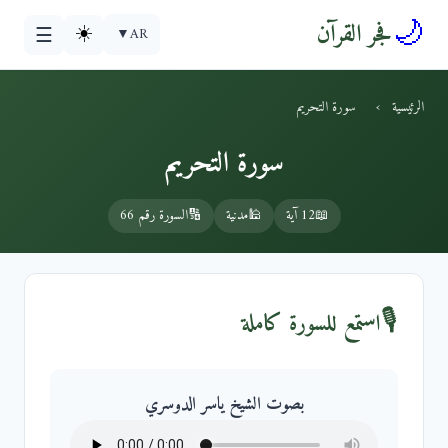
🌙
فجر القرآن
☀️
▼
AR
☰
الرئيسية
›
سورة التحريم
سورة التحريم
📖
12 آية
🕌
مدنية
🔢
السورة رقم 66
🎙️
استمع للسورة كاملة
بصوت الشيخ ياسر الدوسري