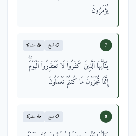
یُؤۡمَرُونَ
7
📋 نسخ
📤 مشاركة
یَـٰۤأَیُّهَا ٱلَّذِینَ كَفَرُوا۟ لَا تَعۡتَذِرُوا۟ ٱلۡیَوۡمَۖ
إِنَّمَا تُجۡزَوۡنَ مَا كُنتُمۡ تَعۡمَلُونَ
8
📋 نسخ
📤 مشاركة