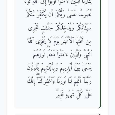
یَـٰۤأَیُّهَا ٱلَّذِینَ ءَامَنُوا۟ تُوبُوۤا۟ إِلَى ٱللَّهِ تَوۡبَةࣰ
نَّصُوحًا عَسَىٰ رَبُّكُمۡ أَن یُكَفِّرَ عَنكُمۡ
سَیِّـَٔاتِكُمۡ وَیُدۡخِلَكُمۡ جَنَّـٰتࣲ تَجۡرِی
مِن تَحۡتِهَا ٱلۡأَنۡهَـٰرُ یَوۡمَ لَا یُخۡزِی ٱللَّهُ
ٱلنَّبِیَّ وَٱلَّذِینَ ءَامَنُوا۟ مَعَهُۥۖ نُورُهُمۡ
یَسۡعَىٰ بَیۡنَ أَیۡدِیهِمۡ وَبِأَیۡمَـٰنِهِمۡ یَقُولُونَ
رَبَّنَاۤ أَتۡمِمۡ لَنَا نُورَنَا وَٱغۡفِرۡ لَنَاۤۖ إِنَّكَ
عَلَىٰ كُلِّ شَیۡءࣲ قَدِیرࣱ