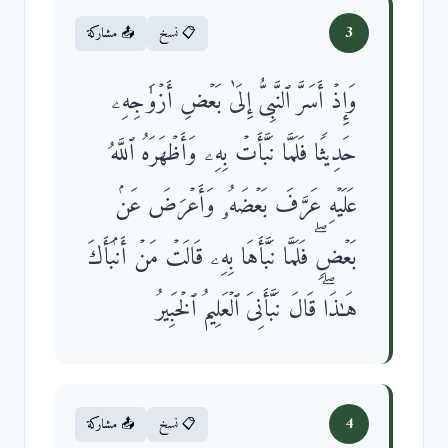
3
📋 نسخ
📤 مشاركة
وَإِذۡ أَسَرَّ ٱلنَّبِیُّ إِلَىٰ بَعۡضِ أَزۡوَ ٰ⁠جِهِۦ
حَدِیثࣰا فَلَمَّا نَبَّأَتۡ بِهِۦ وَأَظۡهَرَهُ ٱللَّهُ
عَلَیۡهِ عَرَّفَ بَعۡضَهُۥ وَأَعۡرَضَ عَنۢ
بَعۡضࣲۖ فَلَمَّا نَبَّأَهَا بِهِۦ قَالَتۡ مَنۡ أَنۢبَأَكَ
هَـٰذَاۖ قَالَ نَبَّأَنِیَ ٱلۡعَلِیمُ ٱلۡخَبِیرُ
4
📋 نسخ
📤 مشاركة