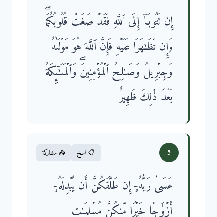
إِن تَتُوبَاۤ إِلَى ٱللَّهِ فَقَدۡ صَغَتۡ قُلُوبُكُمَاۖ
وَإِن تَظَـٰهَرَا عَلَیۡهِ فَإِنَّ ٱللَّهَ هُوَ مَوۡلَىٰهُ
وَجِبۡرِیلُ وَصَـٰلِحُ ٱلۡمُؤۡمِنِینَۖ وَٱلۡمَلَـٰۤىِٕكَةُ
بَعۡدَ ذَ ٰ⁠لِكَ ظَهِیرٌ
5
📋 نسخ
📤 مشاركة
عَسَىٰ رَبُّهُۥۤ إِن طَلَّقَكُنَّ أَن یُبۡدِلَهُۥۤ
أَزۡوَ ٰ⁠جًا خَیۡرࣰا مِّنكُنَّ مُسۡلِمَـٰتࣲ