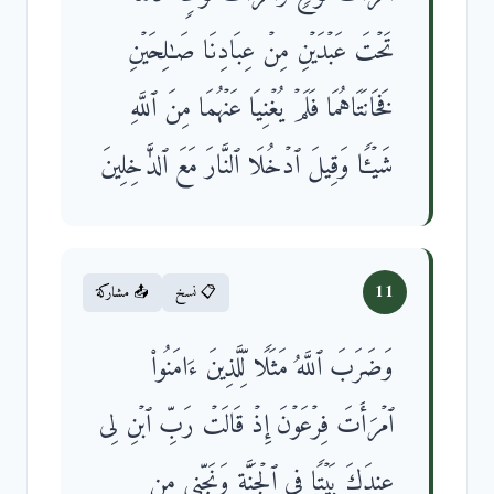
تَحۡتَ عَبۡدَیۡنِ مِنۡ عِبَادِنَا صَـٰلِحَیۡنِ
فَخَانَتَاهُمَا فَلَمۡ یُغۡنِیَا عَنۡهُمَا مِنَ ٱللَّهِ
شَیۡـࣰٔا وَقِیلَ ٱدۡخُلَا ٱلنَّارَ مَعَ ٱلدَّ ٰ⁠خِلِینَ
11
📋 نسخ
📤 مشاركة
وَضَرَبَ ٱللَّهُ مَثَلࣰا لِّلَّذِینَ ءَامَنُوا۟
ٱمۡرَأَتَ فِرۡعَوۡنَ إِذۡ قَالَتۡ رَبِّ ٱبۡنِ لِی
عِندَكَ بَیۡتࣰا فِی ٱلۡجَنَّةِ وَنَجِّنِی مِن