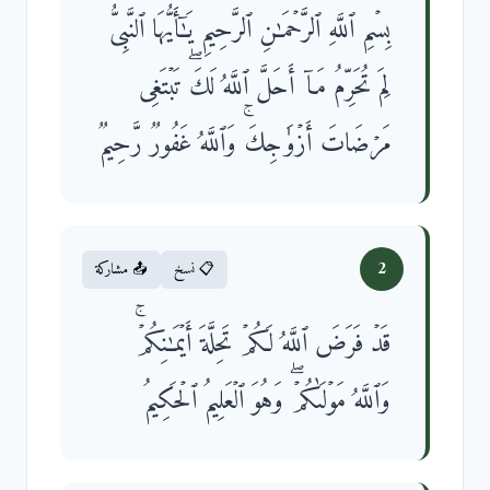
بِسۡمِ ٱللَّهِ ٱلرَّحۡمَـٰنِ ٱلرَّحِیمِ یَـٰۤأَیُّهَا ٱلنَّبِیُّ
لِمَ تُحَرِّمُ مَاۤ أَحَلَّ ٱللَّهُ لَكَۖ تَبۡتَغِی
مَرۡضَاتَ أَزۡوَ ٰ⁠جِكَۚ وَٱللَّهُ غَفُورࣱ رَّحِیمࣱ
2
📋 نسخ
📤 مشاركة
قَدۡ فَرَضَ ٱللَّهُ لَكُمۡ تَحِلَّةَ أَیۡمَـٰنِكُمۡۚ
وَٱللَّهُ مَوۡلَىٰكُمۡۖ وَهُوَ ٱلۡعَلِیمُ ٱلۡحَكِیمُ