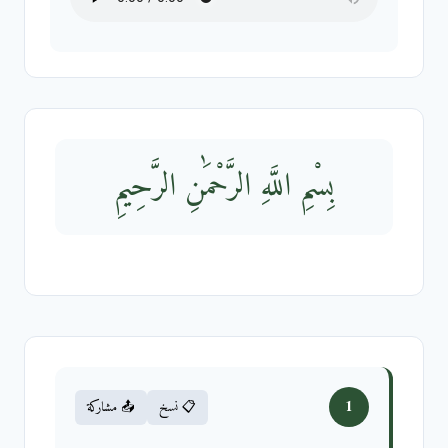
بِسْمِ اللَّهِ الرَّحْمَٰنِ الرَّحِيمِ
1
📋 نسخ
📤 مشاركة