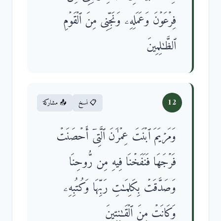
فِرۡعَوۡنَ وَعَمَلِهِۦ وَنَجِّنِی مِنَ ٱلۡقَوۡمِ
ٱلظَّـٰلِمِینَ
12
📋 نسخ
📤 مشاركة
وَمَرۡیَمَ ٱبۡنَتَ عِمۡرَ ٰ⁠نَ ٱلَّتِیۤ أَحۡصَنَتۡ
فَرۡجَهَا فَنَفَخۡنَا فِیهِ مِن رُّوحِنَا
وَصَدَّقَتۡ بِكَلِمَـٰتِ رَبِّهَا وَكُتُبِهِۦ
وَكَانَتۡ مِنَ ٱلۡقَـٰنِتِینَ