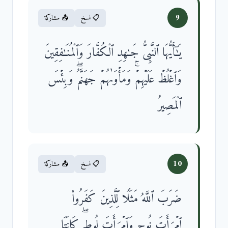
9
📋 نسخ
📤 مشاركة
یَـٰۤأَیُّهَا ٱلنَّبِیُّ جَـٰهِدِ ٱلۡكُفَّارَ وَٱلۡمُنَـٰفِقِینَ
وَٱغۡلُظۡ عَلَیۡهِمۡۚ وَمَأۡوَىٰهُمۡ جَهَنَّمُۖ وَبِئۡسَ
ٱلۡمَصِیرُ
10
📋 نسخ
📤 مشاركة
ضَرَبَ ٱللَّهُ مَثَلࣰا لِّلَّذِینَ كَفَرُوا۟
ٱمۡرَأَتَ نُوحࣲ وَٱمۡرَأَتَ لُوطࣲۖ كَانَتَا