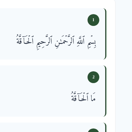
1
بِسۡمِ ٱللَّهِ ٱلرَّحۡمَـٰنِ ٱلرَّحِیمِ ٱلۡحَاۤقَّةُ
2
مَا ٱلۡحَاۤقَّةُ