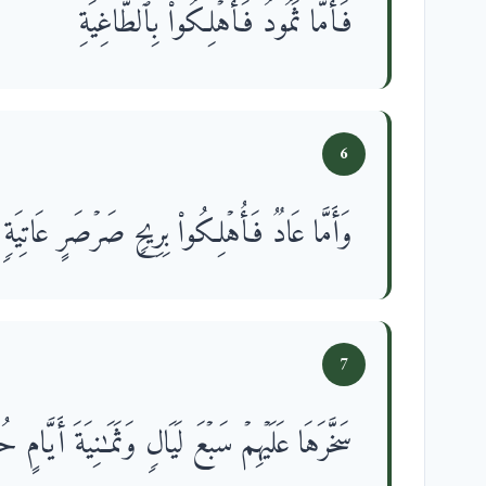
فَأَمَّا ثَمُودُ فَأُهۡلِكُوا۟ بِٱلطَّاغِیَةِ
6
وَأَمَّا عَادࣱ فَأُهۡلِكُوا۟ بِرِیحࣲ صَرۡصَرٍ عَاتِیَةࣲ
7
سَخَّرَهَا عَلَیۡهِمۡ سَبۡعَ لَیَالࣲ وَثَمَـٰنِیَةَ أَیَّا