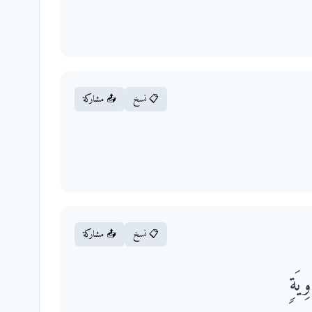
📋 نسخ
📤 مشاركة
📋 نسخ
📤 مشاركة
ِیَةࣲ