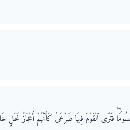
مٍ حُسُومࣰاۖ فَتَرَى ٱلۡقَوۡمَ فِیهَا صَرۡعَىٰ كَأَنَّهُمۡ أَعۡجَازُ نَخۡلٍ خَاو