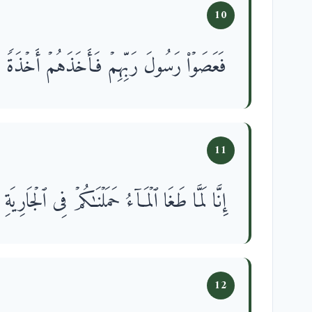
10
فَعَصَوۡا۟ رَسُولَ رَبِّهِمۡ فَأَخَذَهُمۡ أَخۡذَةࣰ رَّا
11
إِنَّا لَمَّا طَغَا ٱلۡمَاۤءُ حَمَلۡنَـٰكُمۡ فِی ٱلۡجَارِیَةِ
12