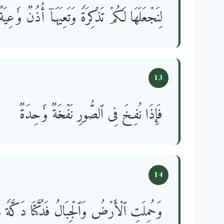
لِنَجۡعَلَهَا لَكُمۡ تَذۡكِرَةࣰ وَتَعِیَهَاۤ أُذُنࣱ وَ ٰ⁠عِیَةࣱ
13
فَإِذَا نُفِخَ فِی ٱلصُّورِ نَفۡخَةࣱ وَ ٰ⁠حِدَةࣱ
14
وَحُمِلَتِ ٱلۡأَرۡضُ وَٱلۡجِبَالُ فَدُكَّتَا دَكَّةࣰ وَ