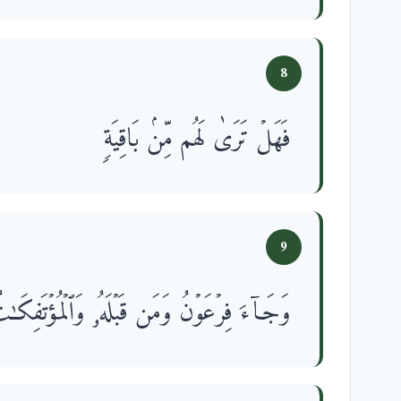
8
فَهَلۡ تَرَىٰ لَهُم مِّنۢ بَاقِیَةࣲ
9
وَجَاۤءَ فِرۡعَوۡنُ وَمَن قَبۡلَهُۥ وَٱلۡمُؤۡتَفِكَـٰتُ