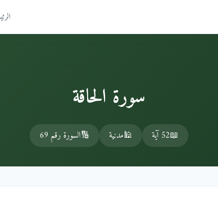
الرئي
سورة الحاقة
📖
52 آية
🕌
مدنية
🔢
السورة رقم 69