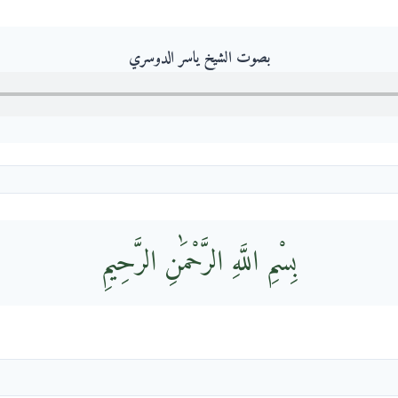
بصوت الشيخ ياسر الدوسري
بِسْمِ اللَّهِ الرَّحْمَٰنِ الرَّحِيمِ