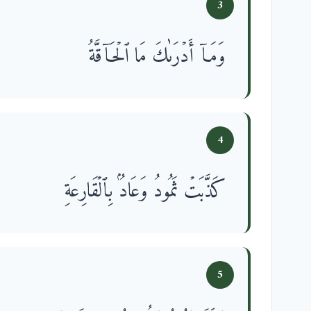
3
وَمَاۤ أَدۡرَىٰكَ مَا ٱلۡحَاۤقَّةُ
4
كَذَّبَتۡ ثَمُودُ وَعَادُۢ بِٱلۡقَارِعَةِ
5