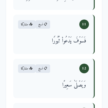
11
📋 نسخ
📤 مشاركة
فَسَوۡفَ یَدۡعُوا۟ ثُبُورࣰا
12
📋 نسخ
📤 مشاركة
وَیَصۡلَىٰ سَعِیرًا