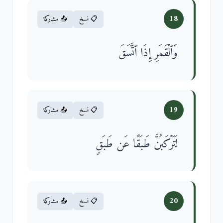
18
📋 نسخ
📤 مشاركة
وَٱلۡقَمَرِ إِذَا ٱتَّسَقَ
19
📋 نسخ
📤 مشاركة
لَتَرۡكَبُنَّ طَبَقًا عَن طَبَقࣲ
20
📋 نسخ
📤 مشاركة