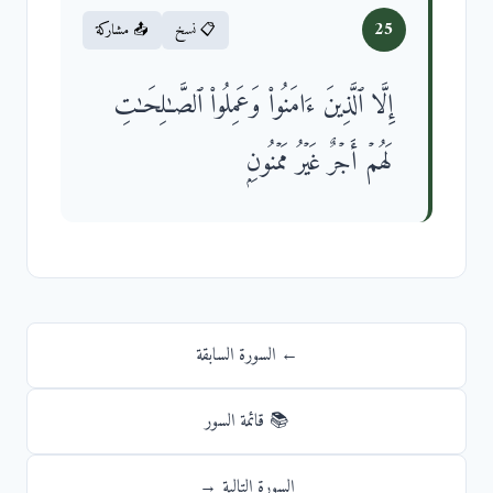
25
📋 نسخ
📤 مشاركة
إِلَّا ٱلَّذِینَ ءَامَنُوا۟ وَعَمِلُوا۟ ٱلصَّـٰلِحَـٰتِ
لَهُمۡ أَجۡرٌ غَیۡرُ مَمۡنُونِۭ
← السورة السابقة
📚 قائمة السور
السورة التالية →