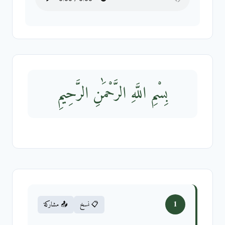
بِسْمِ اللَّهِ الرَّحْمَٰنِ الرَّحِيمِ
1
📋 نسخ
📤 مشاركة