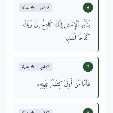
6
📋 نسخ
📤 مشاركة
یَـٰۤأَیُّهَا ٱلۡإِنسَـٰنُ إِنَّكَ كَادِحٌ إِلَىٰ رَبِّكَ
كَدۡحࣰا فَمُلَـٰقِیهِ
7
📋 نسخ
📤 مشاركة
فَأَمَّا مَنۡ أُوتِیَ كِتَـٰبَهُۥ بِیَمِینِهِۦ