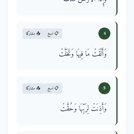
4
📋 نسخ
📤 مشاركة
وَأَلۡقَتۡ مَا فِیهَا وَتَخَلَّتۡ
5
📋 نسخ
📤 مشاركة
وَأَذِنَتۡ لِرَبِّهَا وَحُقَّتۡ