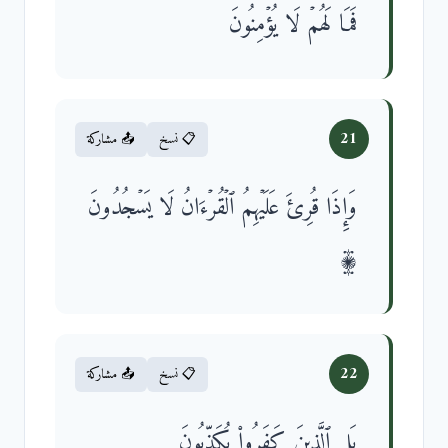
فَمَا لَهُمۡ لَا یُؤۡمِنُونَ
21
📋 نسخ
📤 مشاركة
وَإِذَا قُرِئَ عَلَیۡهِمُ ٱلۡقُرۡءَانُ لَا یَسۡجُدُونَ
۩
22
📋 نسخ
📤 مشاركة
بَلِ ٱلَّذِینَ كَفَرُوا۟ یُكَذِّبُونَ