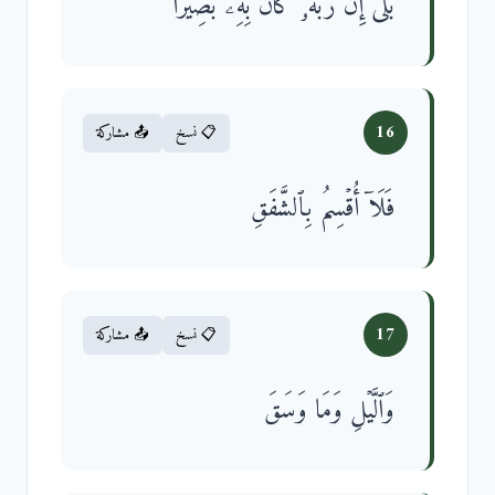
بَلَىٰۤۚ إِنَّ رَبَّهُۥ كَانَ بِهِۦ بَصِیرࣰا
16
📋 نسخ
📤 مشاركة
فَلَاۤ أُقۡسِمُ بِٱلشَّفَقِ
17
📋 نسخ
📤 مشاركة
وَٱلَّیۡلِ وَمَا وَسَقَ