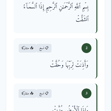
بِسۡمِ ٱللَّهِ ٱلرَّحۡمَـٰنِ ٱلرَّحِیمِ إِذَا ٱلسَّمَاۤءُ
ٱنشَقَّتۡ
2
📋 نسخ
📤 مشاركة
وَأَذِنَتۡ لِرَبِّهَا وَحُقَّتۡ
3
📋 نسخ
📤 مشاركة
وَإِذَا ٱلۡأَرۡضُ مُدَّتۡ