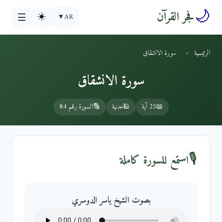
🌙
فجر القرآن
☀️
▼
AR
☰
الرئيسية
›
سورة الانشقاق
سورة الانشقاق
📖
25 آية
🕌
مدنية
🔢
السورة رقم 84
🎙️
استمع للسورة كاملة
بصوت الشيخ ياسر الدوسري