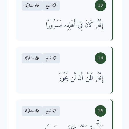
13
📋 نسخ
📤 مشاركة
إِنَّهُۥ كَانَ فِیۤ أَهۡلِهِۦ مَسۡرُورًا
14
📋 نسخ
📤 مشاركة
إِنَّهُۥ ظَنَّ أَن لَّن یَحُورَ
15
📋 نسخ
📤 مشاركة