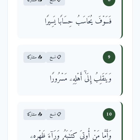
8
📋 نسخ
📤 مشاركة
فَسَوۡفَ یُحَاسَبُ حِسَابࣰا یَسِیرࣰا
9
📋 نسخ
📤 مشاركة
وَیَنقَلِبُ إِلَىٰۤ أَهۡلِهِۦ مَسۡرُورࣰا
10
📋 نسخ
📤 مشاركة
وَأَمَّا مَنۡ أُوتِیَ كِتَـٰبَهُۥ وَرَاۤءَ ظَهۡرِهِۦ