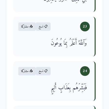
23
📋 نسخ
📤 مشاركة
وَٱللَّهُ أَعۡلَمُ بِمَا یُوعُونَ
24
📋 نسخ
📤 مشاركة
فَبَشِّرۡهُم بِعَذَابٍ أَلِیمٍ