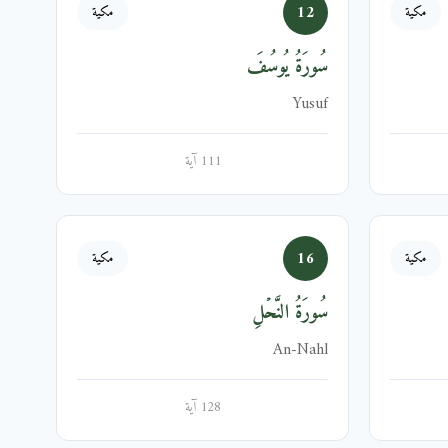
12
مكية
مكية
سُورَةُ يُوسُفَ
Yusuf
111 آية
16
مكية
مكية
سُورَةُ النَّحۡلِ
An-Nahl
128 آية