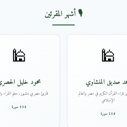
🎙️ أشهر المقرئين
🕌
🕌
مد صديق المنشاوي
محمود خليل الحصر
 قراء القرآن الكريم في مصر والعالم
قارئ مصري مشهور، معلم القراء وال
الإسلامي
114 سورة
114 سورة