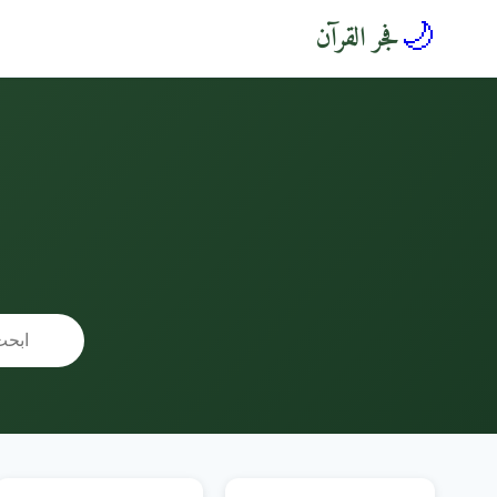
🌙
فجر القرآن
🔍