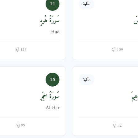
11
مكية
ُسَ
سُورَةُ هُودٍ
Hud
109 آية
123 آية
15
مكية
هِيمَ
سُورَةُ الحِجۡرِ
Al-Hijr
52 آية
99 آية