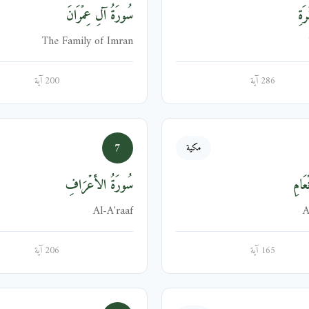
َةِ
سُورَةُ آلِ عِمۡرَانَ
The Family of Imran
286 آية
200 آية
7
مكية
عَامِ
سُورَةُ الأَعۡرَافِ
Al-A'raaf
A
165 آية
206 آية