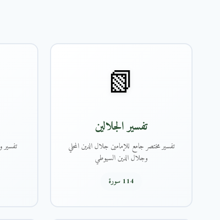
📗
تفسير الجلالين
تفسير مختصر جامع للإمامين جلال الدين المحلي
تفسير و
وجلال الدين السيوطي
114 سورة