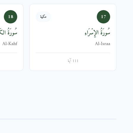
18
17
مكية
سُورَةُ الإِسۡرَاءِ
سُورَةُ الك
Al-Kahf
Al-Israa
111 آية