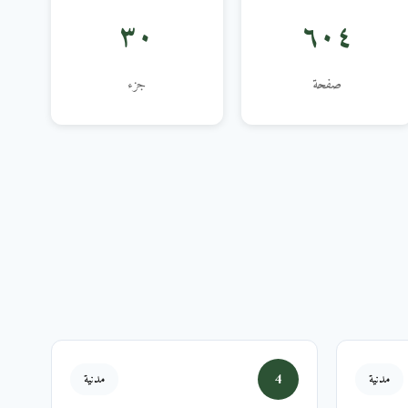
٣٠
٦٠٤
صفحة
جزء
4
مدنية
مدنية