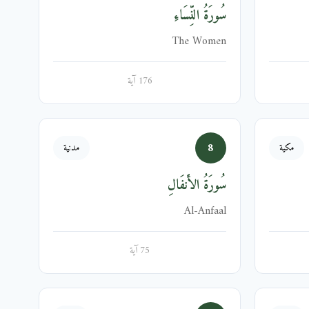
سُورَةُ النِّسَاءِ
The Women
176 آية
8
مكية
مدنية
سُورَةُ الأَنفَالِ
Al-Anfaal
75 آية