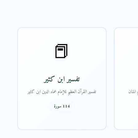
📕
تفسير ابن كثير
المنان
تفسير القرآن العظيم للإمام عماد الدين ابن كثير
114 سورة