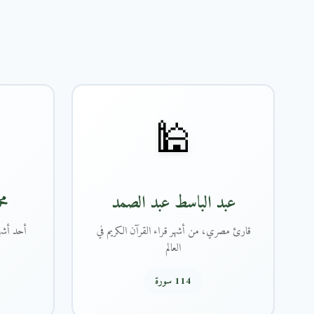
🕌
عبد الباسط عبد الصمد
مح
قارئ مصري، من أشهر قراء القرآن الكريم في
أحد أشهر
العالم
114 سورة