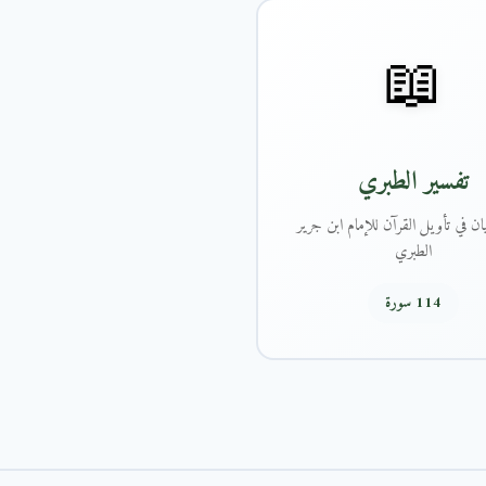
📖
تفسير الطبري
ان في تأويل القرآن للإمام ابن جرير
الطبري
114 سورة