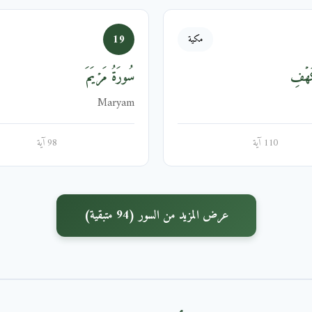
19
مكية
َهۡفِ
سُورَةُ مَرۡيَمَ
Maryam
110 آية
98 آية
عرض المزيد من السور (94 متبقية)