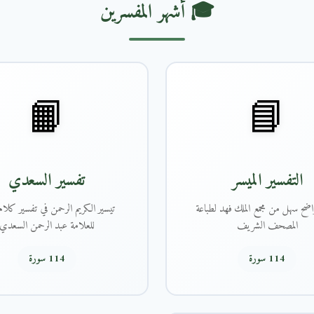
🎓 أشهر المفسرين
📙
📘
التفسير الميسر
تفسير السعدي
اضح سهل من مجمع الملك فهد لطباعة
تيسير الكريم الرحمن في تفسير كلام 
المصحف الشريف
للعلامة عبد الرحمن السعدي
114 سورة
114 سورة