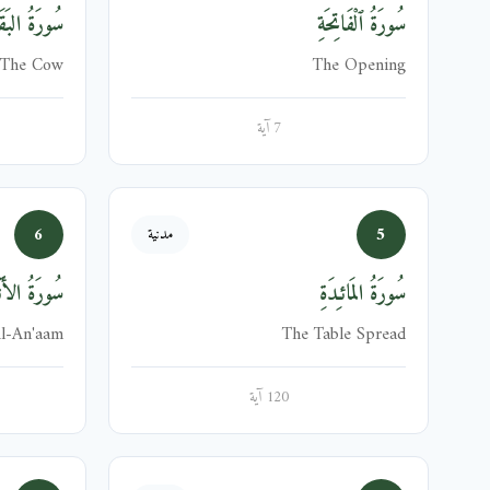
سُورَةُ ٱلْفَاتِحَةِ
سُورَةُ البَقَر
The Cow
The Opening
7 آية
6
5
مدنية
سُورَةُ المَائـِدَةِ
سُورَةُ الأَنۡ
l-An'aam
The Table Spread
120 آية