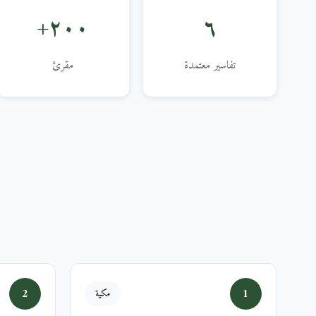
٢٠٠+
٦
تفاسير معتمدة
مقرئ
2
1
مكية