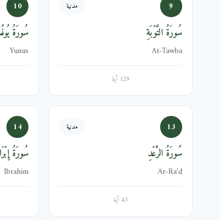
10
9
مدنية
سُورَةُ التَّوۡبَةِ
سُورَةُ يُون
Yunus
At-Tawba
129 آية
14
13
مدنية
سُورَةُ الرَّعۡدِ
سُورَةُ إِبۡرَا
Ibrahim
Ar-Ra'd
43 آية