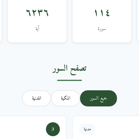
٦٢٣٦
١١٤
سورة
آية
تصفح السور
جميع السور
المكية
المدنية
3
مدنية