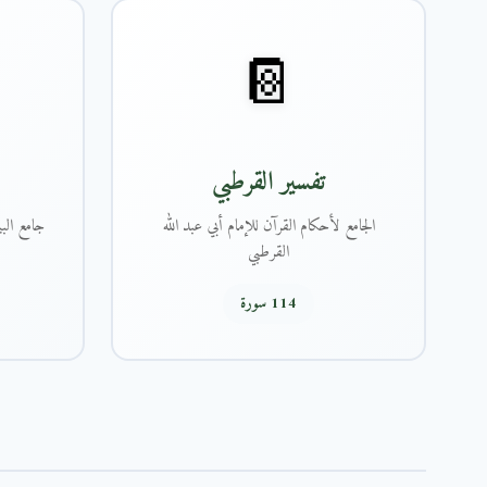
📔
تفسير القرطبي
الجامع لأحكام القرآن للإمام أبي عبد الله
جامع البي
القرطبي
114 سورة