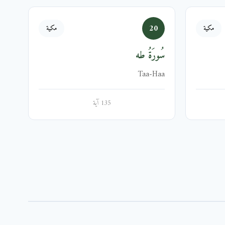
20
مكية
مكية
سُورَةُ طه
Taa-Haa
135 آية