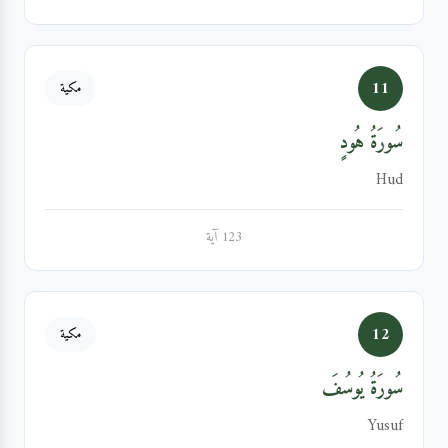
11
مكية
سُورَةُ هُودٍ
Hud
123 آية
12
مكية
سُورَةُ يُوسُفَ
Yusuf