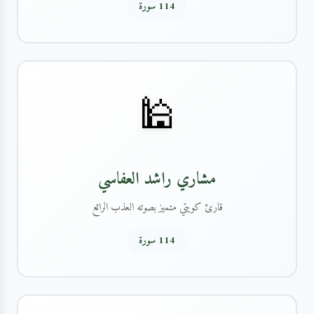
114 سورة
🕌
مشاري راشد العفاسي
قارئ كويتي متميز بصوته العذب الرائع
114 سورة