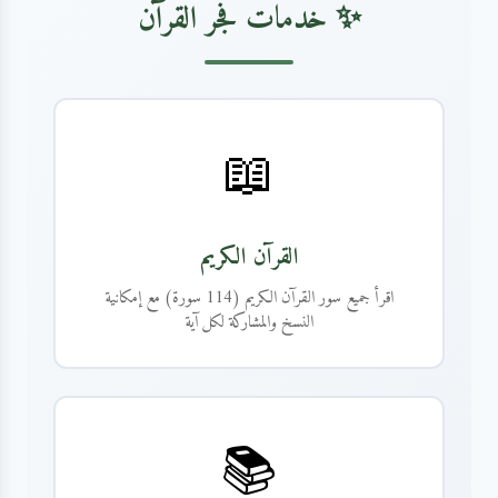
✨ خدمات فجر القرآن
📖
القرآن الكريم
اقرأ جميع سور القرآن الكريم (114 سورة) مع إمكانية
النسخ والمشاركة لكل آية
📚