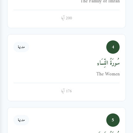
The Family of Imran
200 آية
4
مدنية
سُورَةُ النِّسَاءِ
The Women
176 آية
5
مدنية