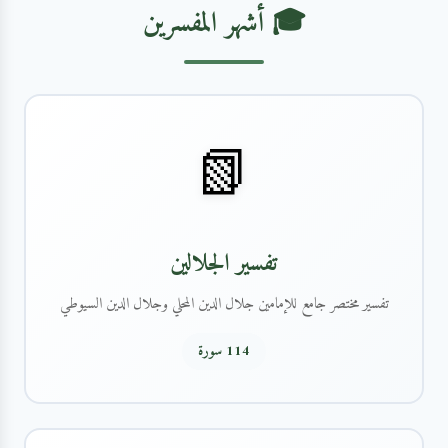
🎓 أشهر المفسرين
📗
تفسير الجلالين
تفسير مختصر جامع للإمامين جلال الدين المحلي وجلال الدين السيوطي
114 سورة