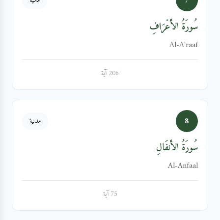
7
مكية
سُورَةُ الأَعۡرَافِ
Al-A'raaf
206 آية
8
مدنية
سُورَةُ الأَنفَالِ
Al-Anfaal
75 آية