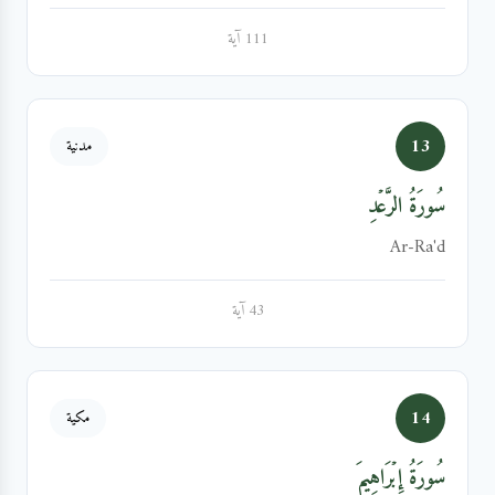
111 آية
13
مدنية
سُورَةُ الرَّعۡدِ
Ar-Ra'd
43 آية
14
مكية
سُورَةُ إِبۡرَاهِيمَ