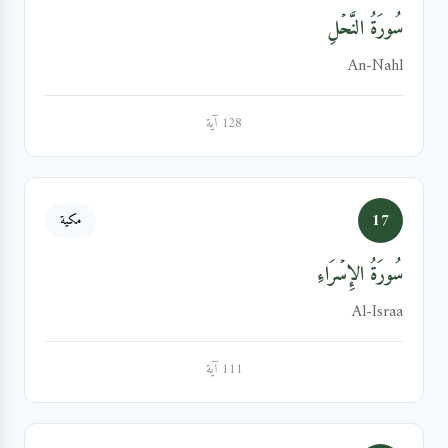
سُورَةُ النَّحۡلِ
An-Nahl
128 آية
17
مكية
سُورَةُ الإِسۡرَاءِ
Al-Israa
111 آية