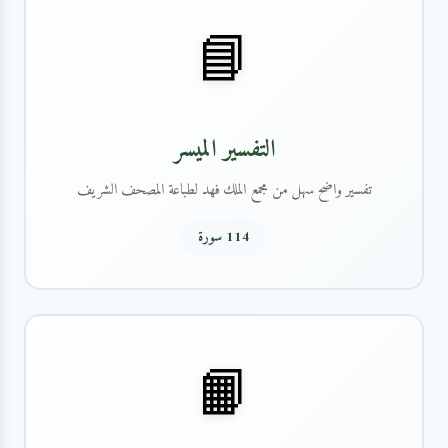
📘
التفسير الميسر
تفسير واضح سهل من مجمع الملك فهد لطباعة المصحف الشريف
114 سورة
📙