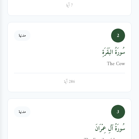
7 آية
2
مدنية
سُورَةُ البَقَرَةِ
The Cow
286 آية
3
مدنية
سُورَةُ آلِ عِمۡرَانَ