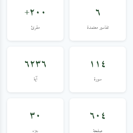
٢٠٠+
٦
تفاسير معتمدة
مقرئ
٦٢٣٦
١١٤
سورة
آية
٣٠
٦٠٤
صفحة
جزء