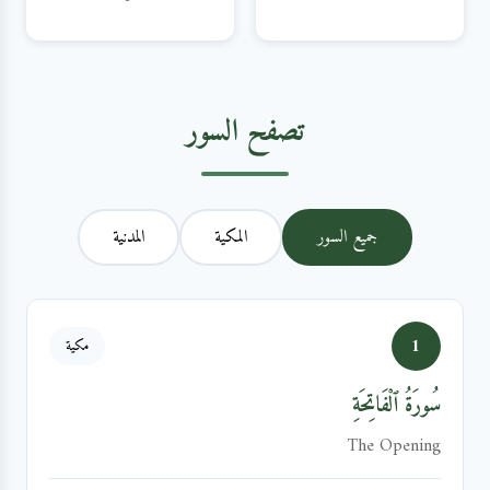
تصفح السور
جميع السور
المكية
المدنية
1
مكية
سُورَةُ ٱلْفَاتِحَةِ
The Opening