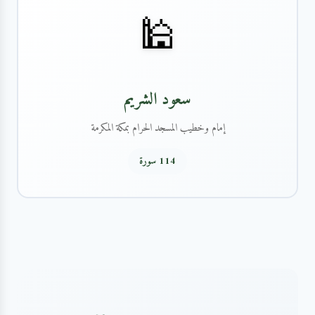
🕌
سعود الشريم
إمام وخطيب المسجد الحرام بمكة المكرمة
114 سورة