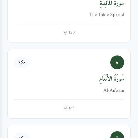
سُورَةُ المَائـِدَةِ
The Table Spread
120 آية
6
مكية
سُورَةُ الأَنۡعَامِ
Al-An'aam
165 آية