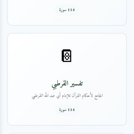
114 سورة
📔
تفسير القرطبي
الجامع لأحكام القرآن للإمام أبي عبد الله القرطبي
114 سورة