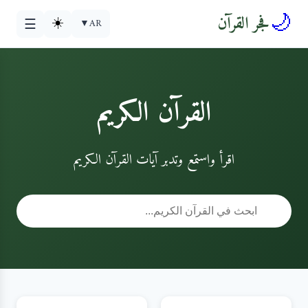
🌙
فجر القرآن
☀️
▼
AR
☰
القرآن الكريم
اقرأ واستمع وتدبر آيات القرآن الكريم
🔍