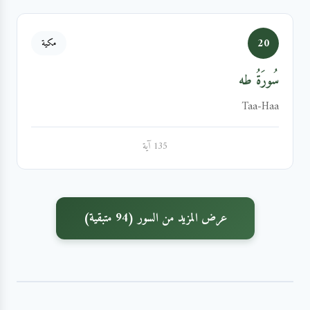
20
مكية
سُورَةُ طه
Taa-Haa
135 آية
عرض المزيد من السور (94 متبقية)