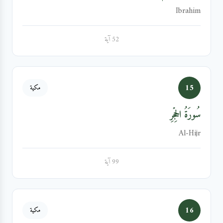
Ibrahim
52 آية
15
مكية
سُورَةُ الحِجۡرِ
Al-Hijr
99 آية
16
مكية