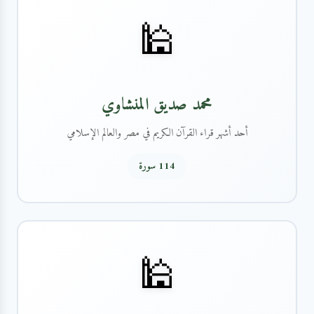
🕌
محمد صديق المنشاوي
أحد أشهر قراء القرآن الكريم في مصر والعالم الإسلامي
114 سورة
🕌