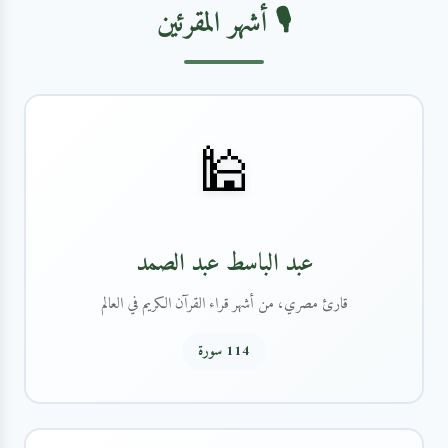
🎙️ أشهر المقرئين
🕌
عبد الباسط عبد الصمد
قارئ مصري، من أشهر قراء القرآن الكريم في العالم
114 سورة