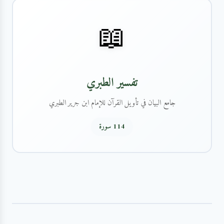
📖
تفسير الطبري
جامع البيان في تأويل القرآن للإمام ابن جرير الطبري
114 سورة