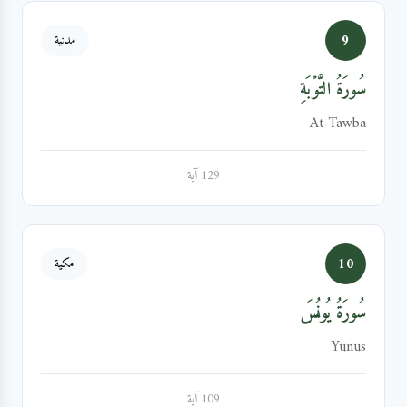
9
مدنية
سُورَةُ التَّوۡبَةِ
At-Tawba
129 آية
10
مكية
سُورَةُ يُونُسَ
Yunus
109 آية