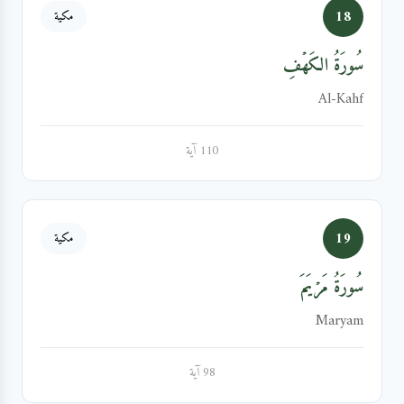
18
مكية
سُورَةُ الكَهۡفِ
Al-Kahf
110 آية
19
مكية
سُورَةُ مَرۡيَمَ
Maryam
98 آية