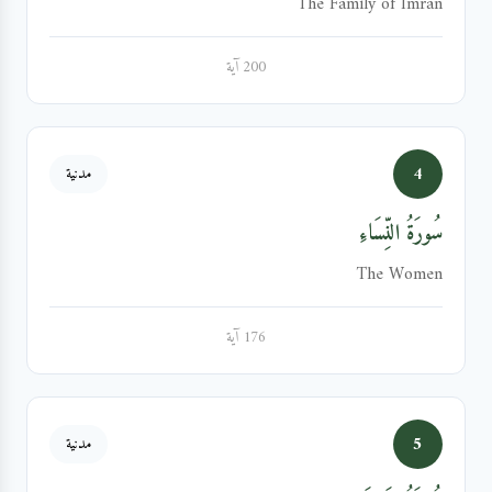
The Family of Imran
200 آية
4
مدنية
سُورَةُ النِّسَاءِ
The Women
176 آية
5
مدنية