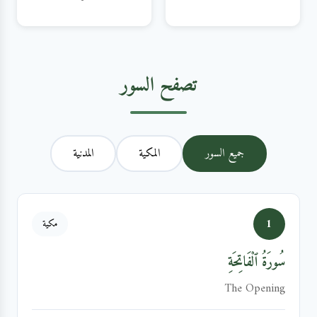
تصفح السور
جميع السور
المكية
المدنية
1
مكية
سُورَةُ ٱلْفَاتِحَةِ
The Opening