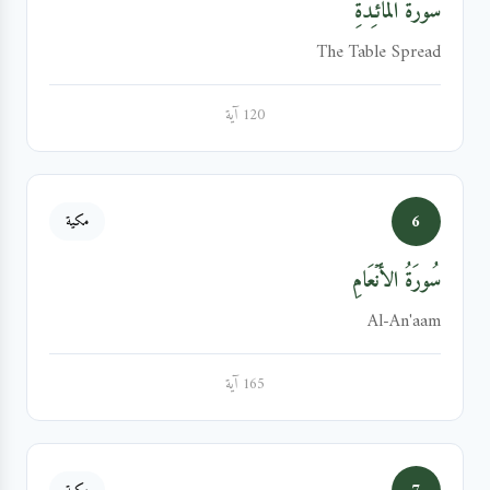
سُورَةُ المَائـِدَةِ
The Table Spread
120 آية
6
مكية
سُورَةُ الأَنۡعَامِ
Al-An'aam
165 آية