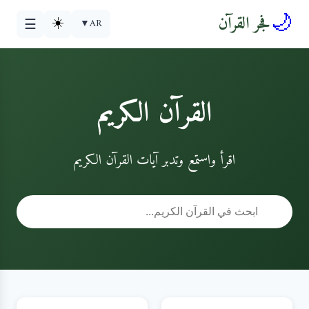
🌙
فجر القرآن
☀️
▼
AR
☰
القرآن الكريم
اقرأ واستمع وتدبر آيات القرآن الكريم
🔍