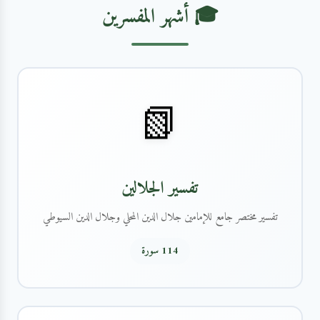
🎓 أشهر المفسرين
📗
تفسير الجلالين
تفسير مختصر جامع للإمامين جلال الدين المحلي وجلال الدين السيوطي
114 سورة