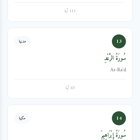
111 آية
13
مدنية
سُورَةُ الرَّعۡدِ
Ar-Ra'd
43 آية
14
مكية
سُورَةُ إِبۡرَاهِيمَ