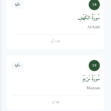
18
مكية
سُورَةُ الكَهۡفِ
Al-Kahf
110 آية
19
مكية
سُورَةُ مَرۡيَمَ
Maryam
98 آية