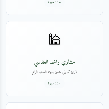
114 سورة
🕌
مشاري راشد العفاسي
قارئ كويتي متميز بصوته العذب الرائع
114 سورة