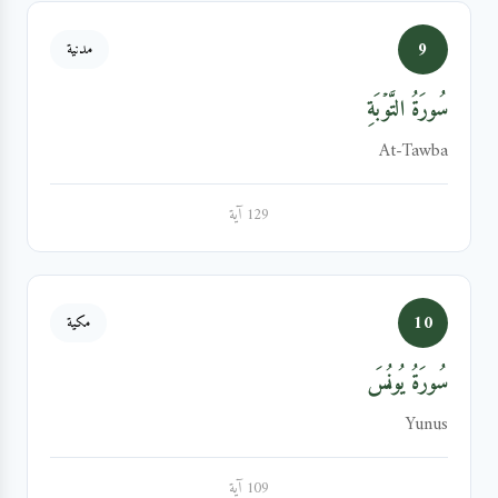
9
مدنية
سُورَةُ التَّوۡبَةِ
At-Tawba
129 آية
10
مكية
سُورَةُ يُونُسَ
Yunus
109 آية