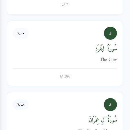
7 آية
2
مدنية
سُورَةُ البَقَرَةِ
The Cow
286 آية
3
مدنية
سُورَةُ آلِ عِمۡرَانَ