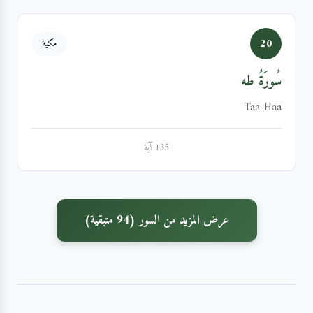
20
مكية
سُورَةُ طه
Taa-Haa
135 آية
عرض المزيد من السور (94 متبقية)