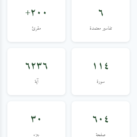
٢٠٠+
٦
تفاسير معتمدة
مقرئ
٦٢٣٦
١١٤
سورة
آية
٣٠
٦٠٤
صفحة
جزء