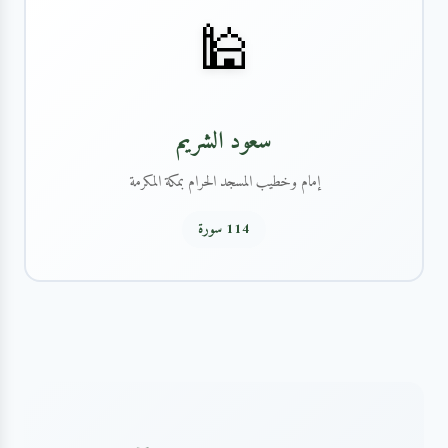
🕌
سعود الشريم
إمام وخطيب المسجد الحرام بمكة المكرمة
114 سورة