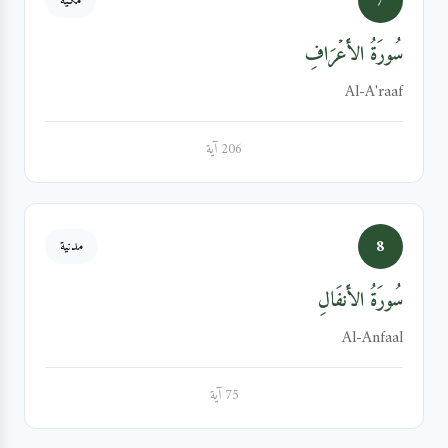
7
مكية
سُورَةُ الأَعۡرَافِ
Al-A'raaf
206 آية
8
مدنية
سُورَةُ الأَنفَالِ
Al-Anfaal
75 آية