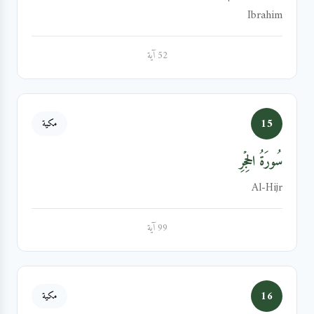
Ibrahim
52 آية
15
مكية
سُورَةُ الحِجۡرِ
Al-Hijr
99 آية
16
مكية