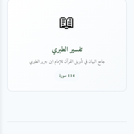
📖
تفسير الطبري
جامع البيان في تأويل القرآن للإمام ابن جرير الطبري
114 سورة