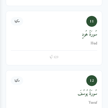
11
مكية
سُورَةُ هُودٍ
Hud
123 آية
12
مكية
سُورَةُ يُوسُفَ
Yusuf