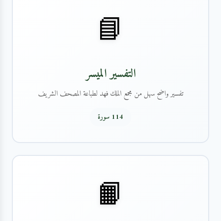
📘
التفسير الميسر
تفسير واضح سهل من مجمع الملك فهد لطباعة المصحف الشريف
114 سورة
📙