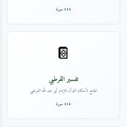
114 سورة
📔
تفسير القرطبي
الجامع لأحكام القرآن للإمام أبي عبد الله القرطبي
114 سورة