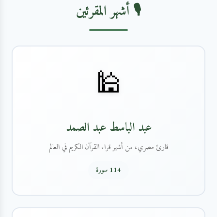
🎙️ أشهر المقرئين
🕌
عبد الباسط عبد الصمد
قارئ مصري، من أشهر قراء القرآن الكريم في العالم
114 سورة