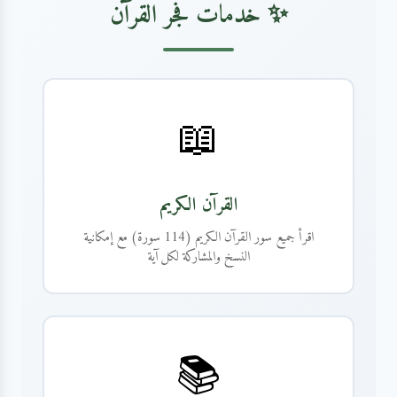
✨ خدمات فجر القرآن
📖
القرآن الكريم
اقرأ جميع سور القرآن الكريم (114 سورة) مع إمكانية
النسخ والمشاركة لكل آية
📚