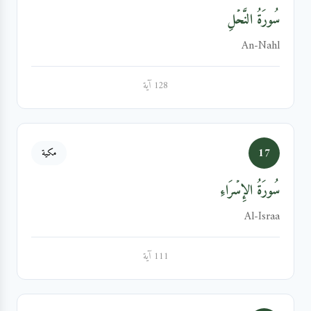
سُورَةُ النَّحۡلِ
An-Nahl
128 آية
17
مكية
سُورَةُ الإِسۡرَاءِ
Al-Israa
111 آية