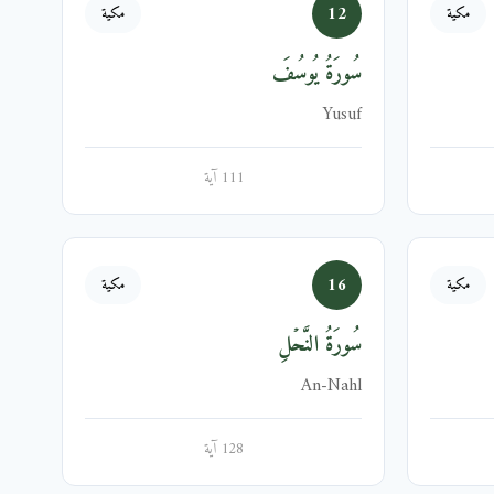
12
مكية
مكية
سُورَةُ يُوسُفَ
Yusuf
111 آية
16
مكية
مكية
سُورَةُ النَّحۡلِ
An-Nahl
128 آية