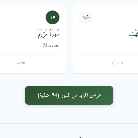
19
مكية
َهۡفِ
سُورَةُ مَرۡيَمَ
Maryam
110 آية
98 آية
عرض المزيد من السور (94 متبقية)