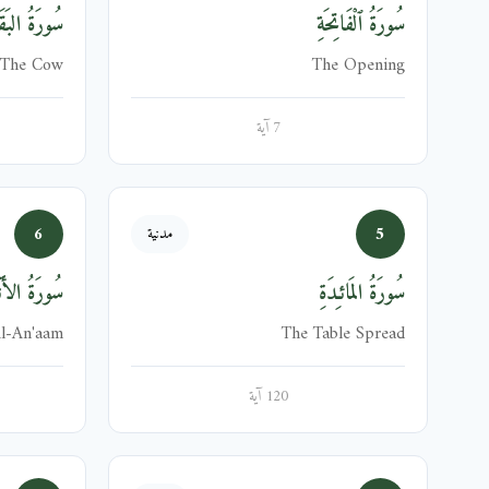
سُورَةُ ٱلْفَاتِحَةِ
سُورَةُ البَقَر
The Cow
The Opening
7 آية
6
5
مدنية
سُورَةُ المَائـِدَةِ
سُورَةُ الأَنۡ
l-An'aam
The Table Spread
120 آية