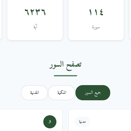
٦٢٣٦
١١٤
سورة
آية
تصفح السور
جميع السور
المكية
المدنية
3
مدنية