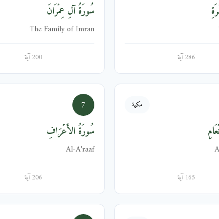
َةِ
سُورَةُ آلِ عِمۡرَانَ
The Family of Imran
286 آية
200 آية
7
مكية
عَامِ
سُورَةُ الأَعۡرَافِ
Al-A'raaf
A
165 آية
206 آية