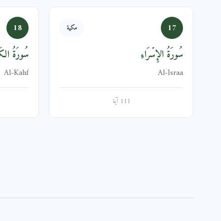
18
17
مكية
سُورَةُ الإِسۡرَاءِ
سُورَةُ الك
Al-Kahf
Al-Israa
111 آية