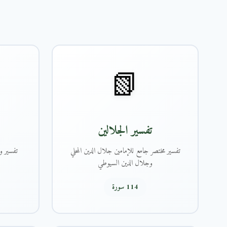
📗
تفسير الجلالين
تفسير مختصر جامع للإمامين جلال الدين المحلي
تفسير و
وجلال الدين السيوطي
114 سورة