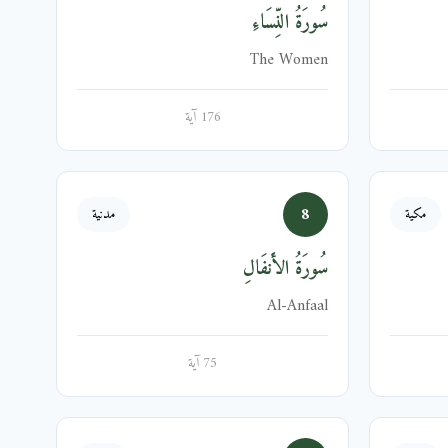
سُورَةُ النِّسَاءِ
The Women
176 آية
8
مكية
مدنية
سُورَةُ الأَنفَالِ
Al-Anfaal
75 آية