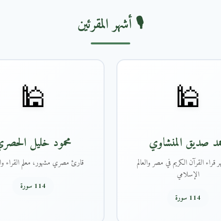
🎙️ أشهر المقرئين
🕌
🕌
مد صديق المنشاوي
محمود خليل الحصر
 قراء القرآن الكريم في مصر والعالم
قارئ مصري مشهور، معلم القراء وال
الإسلامي
114 سورة
114 سورة