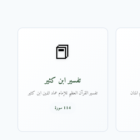
📕
تفسير ابن كثير
المنان
تفسير القرآن العظيم للإمام عماد الدين ابن كثير
114 سورة