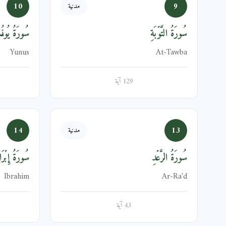
10
9
مدنية
سُورَةُ التَّوۡبَةِ
سُورَةُ يُون
Yunus
At-Tawba
129 آية
14
13
مدنية
سُورَةُ الرَّعۡدِ
سُورَةُ إِبۡرَا
Ibrahim
Ar-Ra'd
43 آية