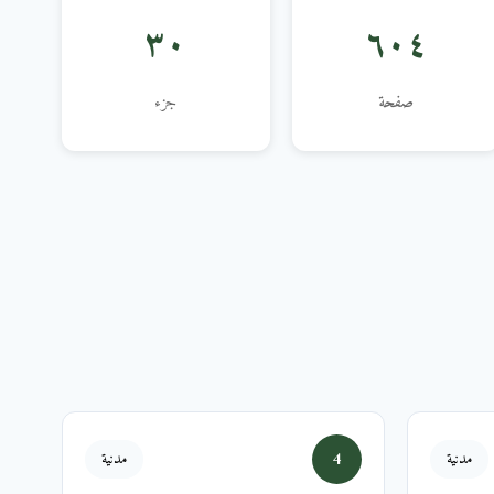
٣٠
٦٠٤
صفحة
جزء
4
مدنية
مدنية