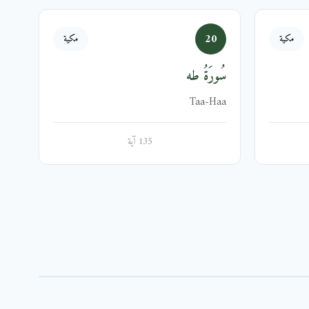
20
مكية
مكية
سُورَةُ طه
Taa-Haa
135 آية