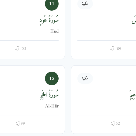
11
مكية
ُسَ
سُورَةُ هُودٍ
Hud
109 آية
123 آية
15
مكية
هِيمَ
سُورَةُ الحِجۡرِ
Al-Hijr
52 آية
99 آية