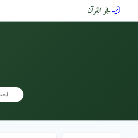
🌙
فجر القرآن
🔍