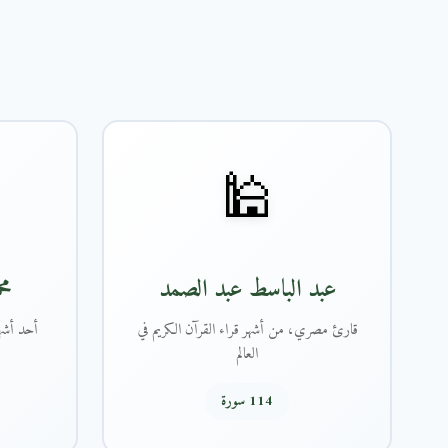
🕌
عبد الباسط عبد الصمد
مح
قارئ مصري، من أشهر قراء القرآن الكريم في
أحد أشهر
العالم
114 سورة