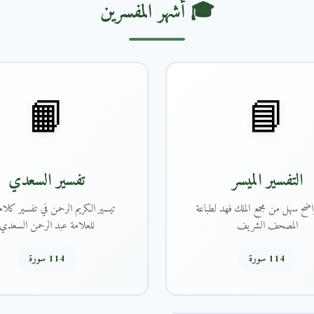
🎓 أشهر المفسرين
📙
📘
التفسير الميسر
تفسير السعدي
اضح سهل من مجمع الملك فهد لطباعة
تيسير الكريم الرحمن في تفسير كلام 
المصحف الشريف
للعلامة عبد الرحمن السعدي
114 سورة
114 سورة