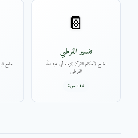
📔
تفسير القرطبي
الجامع لأحكام القرآن للإمام أبي عبد الله
جامع البي
القرطبي
114 سورة