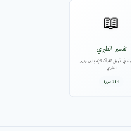
📖
تفسير الطبري
ان في تأويل القرآن للإمام ابن جرير
الطبري
114 سورة