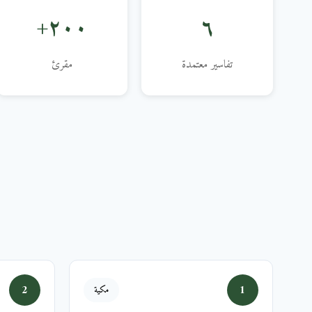
٢٠٠+
٦
تفاسير معتمدة
مقرئ
2
1
مكية