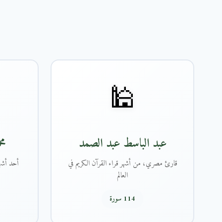
🕌
عبد الباسط عبد الصمد
مح
قارئ مصري، من أشهر قراء القرآن الكريم في
أحد أشهر
العالم
114 سورة