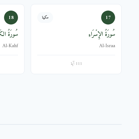
18
17
مكية
سُورَةُ الإِسۡرَاءِ
سُورَةُ الك
Al-Kahf
Al-Israa
111 آية