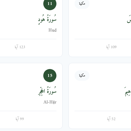
11
مكية
ُسَ
سُورَةُ هُودٍ
Hud
109 آية
123 آية
15
مكية
هِيمَ
سُورَةُ الحِجۡرِ
Al-Hijr
52 آية
99 آية