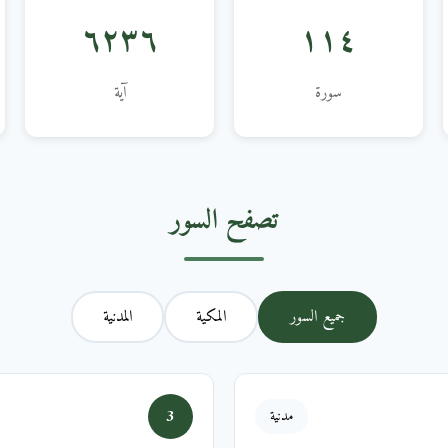
٦٢٣٦
١١٤
سورة
آية
تصفح السور
جميع السور
المكية
المدنية
3
مدنية