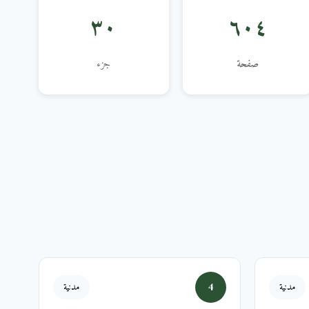
٣٠
٦٠٤
صفحة
جزء
4
مدنية
مدنية