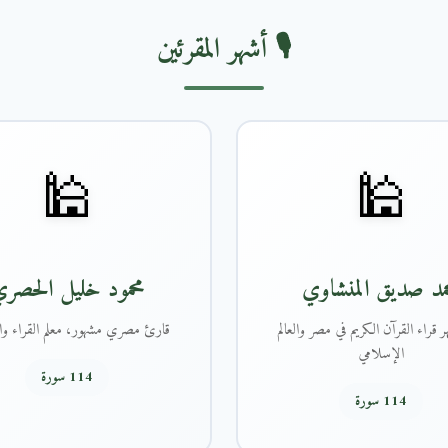
🎙️ أشهر المقرئين
🕌
🕌
مد صديق المنشاوي
محمود خليل الحصر
 قراء القرآن الكريم في مصر والعالم
قارئ مصري مشهور، معلم القراء وال
الإسلامي
114 سورة
114 سورة