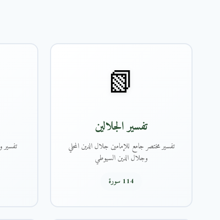
📗
تفسير الجلالين
تفسير مختصر جامع للإمامين جلال الدين المحلي
تفسير و
وجلال الدين السيوطي
114 سورة