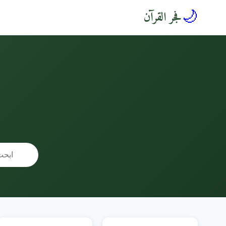
🌙
فجر القرآن
🔍