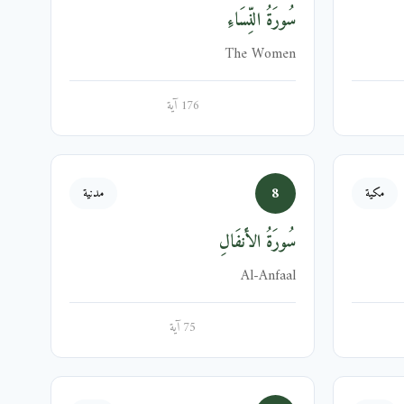
سُورَةُ النِّسَاءِ
The Women
176 آية
8
مكية
مدنية
سُورَةُ الأَنفَالِ
Al-Anfaal
75 آية