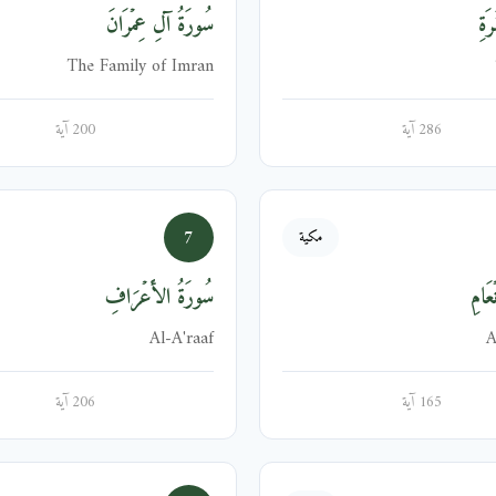
َةِ
سُورَةُ آلِ عِمۡرَانَ
The Family of Imran
286 آية
200 آية
7
مكية
عَامِ
سُورَةُ الأَعۡرَافِ
Al-A'raaf
A
165 آية
206 آية