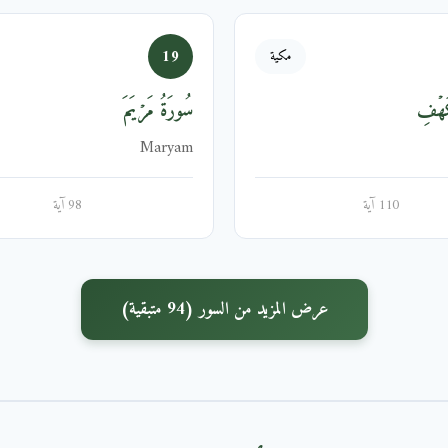
19
مكية
َهۡفِ
سُورَةُ مَرۡيَمَ
Maryam
110 آية
98 آية
عرض المزيد من السور (94 متبقية)