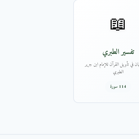
📖
تفسير الطبري
ان في تأويل القرآن للإمام ابن جرير
الطبري
114 سورة