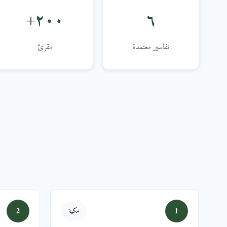
٢٠٠+
٦
تفاسير معتمدة
مقرئ
2
1
مكية