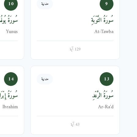
10
9
مدنية
سُورَةُ التَّوۡبَةِ
سُورَةُ يُون
Yunus
At-Tawba
129 آية
14
13
مدنية
سُورَةُ الرَّعۡدِ
سُورَةُ إِبۡرَا
Ibrahim
Ar-Ra'd
43 آية