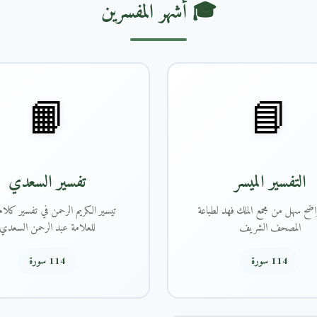
🎓 أشهر المفسرين
📙
📘
التفسير الميسر
تفسير السعدي
اضح سهل من مجمع الملك فهد لطباعة
تيسير الكريم الرحمن في تفسير كلام 
المصحف الشريف
للعلامة عبد الرحمن السعدي
114 سورة
114 سورة