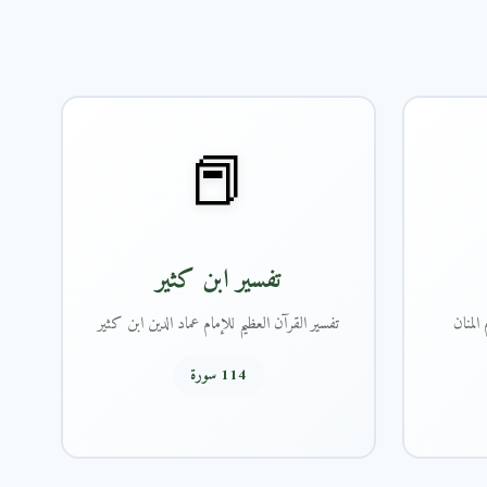
📕
تفسير ابن كثير
المنان
تفسير القرآن العظيم للإمام عماد الدين ابن كثير
114 سورة