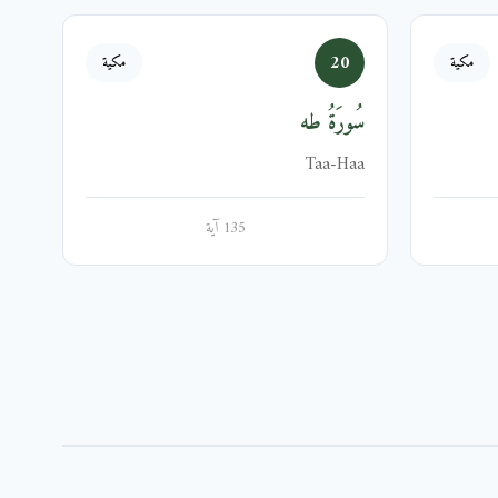
20
مكية
مكية
سُورَةُ طه
Taa-Haa
135 آية