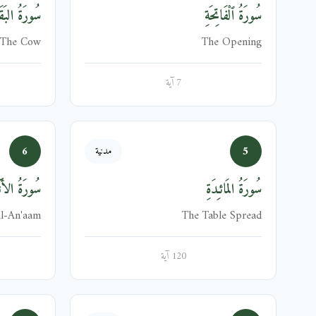
سُورَةُ ٱلْفَاتِحَةِ
سُورَةُ البَقَر
The Cow
The Opening
7 آية
6
5
مدنية
سُورَةُ المَائـِدَةِ
سُورَةُ الأَنۡ
l-An'aam
The Table Spread
120 آية