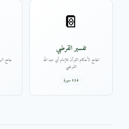
📔
تفسير القرطبي
الجامع لأحكام القرآن للإمام أبي عبد الله
جامع البي
القرطبي
114 سورة