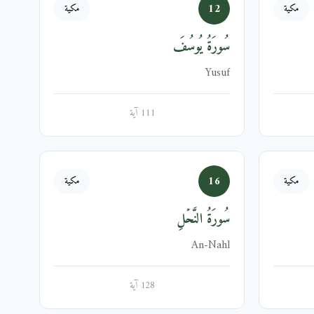
12
مكية
مكية
سُورَةُ يُوسُفَ
Yusuf
111 آية
16
مكية
مكية
سُورَةُ النَّحۡلِ
An-Nahl
128 آية