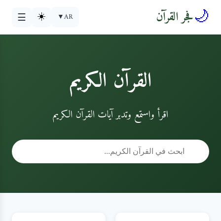
🌙
فجر القرآن
☀️
▼
AR
☰
القرآن الكريم
اقرأ واستمع وتدبر آيات القرآن الكريم
🔍