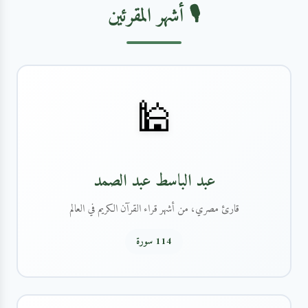
🎙️ أشهر المقرئين
🕌
عبد الباسط عبد الصمد
قارئ مصري، من أشهر قراء القرآن الكريم في العالم
114 سورة