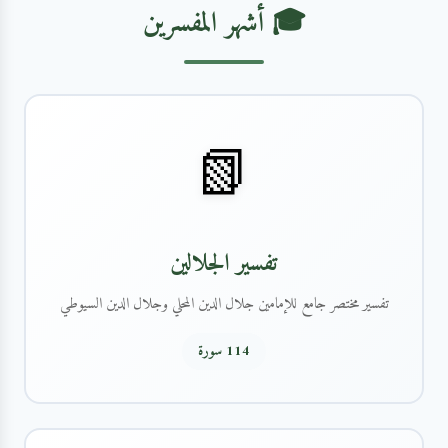
🎓 أشهر المفسرين
📗
تفسير الجلالين
تفسير مختصر جامع للإمامين جلال الدين المحلي وجلال الدين السيوطي
114 سورة