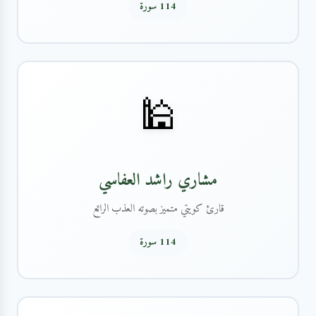
114 سورة
🕌
مشاري راشد العفاسي
قارئ كويتي متميز بصوته العذب الرائع
114 سورة