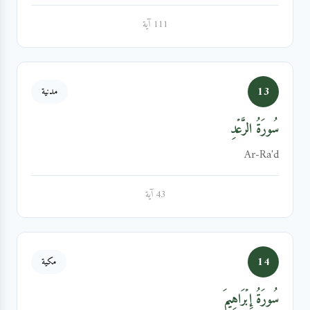
111 آية
13
مدنية
سُورَةُ الرَّعۡدِ
Ar-Ra'd
43 آية
14
مكية
سُورَةُ إِبۡرَاهِيمَ