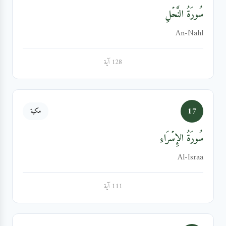
سُورَةُ النَّحۡلِ
An-Nahl
128 آية
17
مكية
سُورَةُ الإِسۡرَاءِ
Al-Israa
111 آية