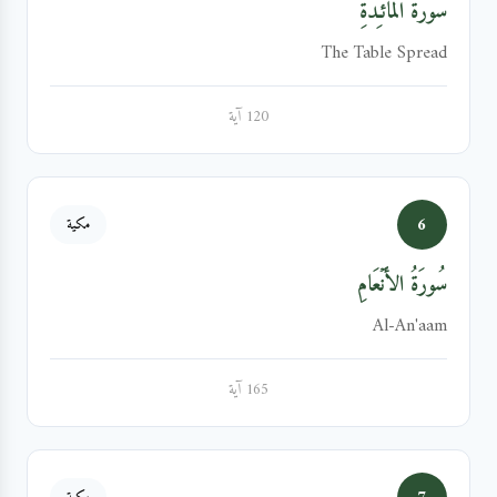
سُورَةُ المَائـِدَةِ
The Table Spread
120 آية
6
مكية
سُورَةُ الأَنۡعَامِ
Al-An'aam
165 آية