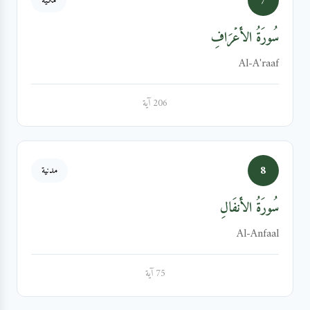
7
مكية
سُورَةُ الأَعۡرَافِ
Al-A'raaf
206 آية
8
مدنية
سُورَةُ الأَنفَالِ
Al-Anfaal
75 آية