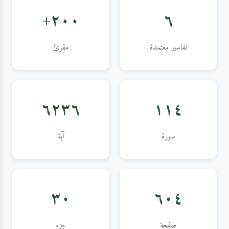
٢٠٠+
٦
تفاسير معتمدة
مقرئ
٦٢٣٦
١١٤
سورة
آية
٣٠
٦٠٤
صفحة
جزء