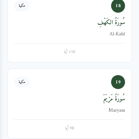
18
مكية
سُورَةُ الكَهۡفِ
Al-Kahf
110 آية
19
مكية
سُورَةُ مَرۡيَمَ
Maryam
98 آية