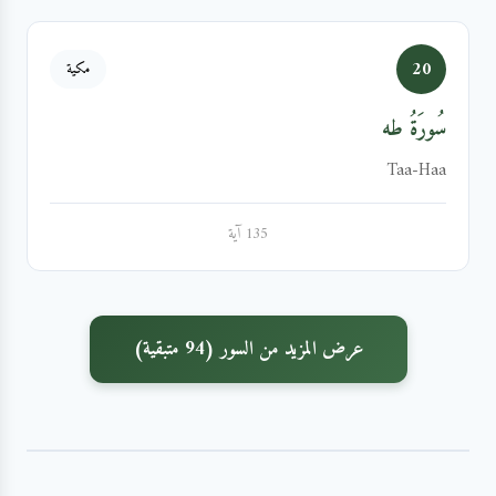
20
مكية
سُورَةُ طه
Taa-Haa
135 آية
عرض المزيد من السور (94 متبقية)