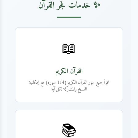
✨ خدمات فجر القرآن
📖
القرآن الكريم
اقرأ جميع سور القرآن الكريم (114 سورة) مع إمكانية
النسخ والمشاركة لكل آية
📚