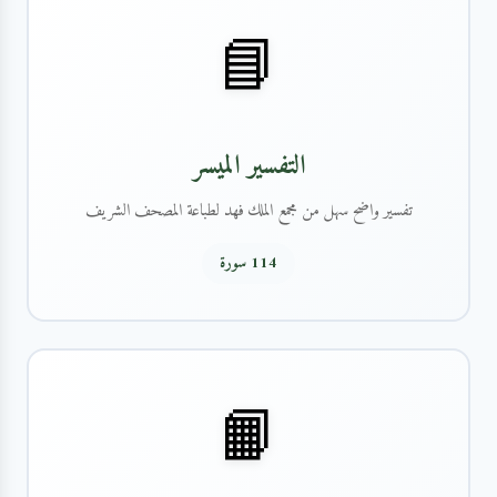
📘
التفسير الميسر
تفسير واضح سهل من مجمع الملك فهد لطباعة المصحف الشريف
114 سورة
📙