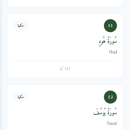
11
مكية
سُورَةُ هُودٍ
Hud
123 آية
12
مكية
سُورَةُ يُوسُفَ
Yusuf