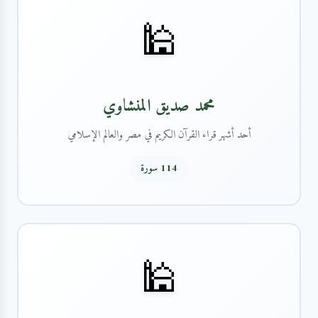
🕌
محمد صديق المنشاوي
أحد أشهر قراء القرآن الكريم في مصر والعالم الإسلامي
114 سورة
🕌