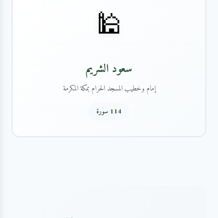
🕌
سعود الشريم
إمام وخطيب المسجد الحرام بمكة المكرمة
114 سورة