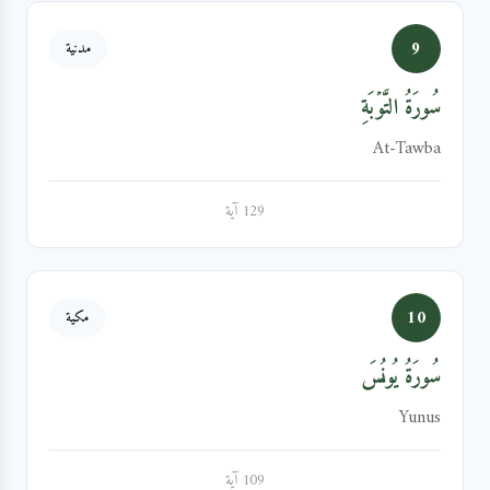
9
مدنية
سُورَةُ التَّوۡبَةِ
At-Tawba
129 آية
10
مكية
سُورَةُ يُونُسَ
Yunus
109 آية