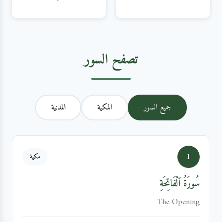
تصفح السور
جميع السور
المكية
المدنية
1
مكية
سُورَةُ ٱلْفَاتِحَةِ
The Opening