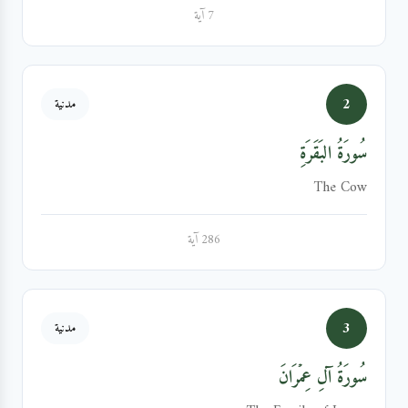
7 آية
2
مدنية
سُورَةُ البَقَرَةِ
The Cow
286 آية
3
مدنية
سُورَةُ آلِ عِمۡرَانَ