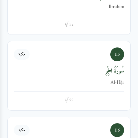
Ibrahim
52 آية
15
مكية
سُورَةُ الحِجۡرِ
Al-Hijr
99 آية
16
مكية