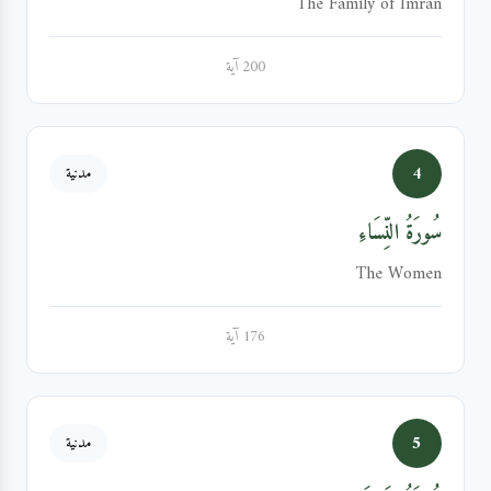
The Family of Imran
200 آية
4
مدنية
سُورَةُ النِّسَاءِ
The Women
176 آية
5
مدنية