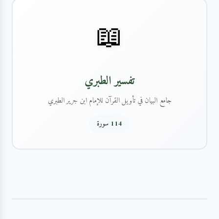
📖
تفسير الطبري
جامع البيان في تأويل القرآن للإمام ابن جرير الطبري
114 سورة