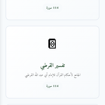
114 سورة
📔
تفسير القرطبي
الجامع لأحكام القرآن للإمام أبي عبد الله القرطبي
114 سورة