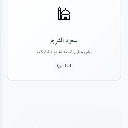
🕌
سعود الشريم
إمام وخطيب المسجد الحرام بمكة المكرمة
114 سورة