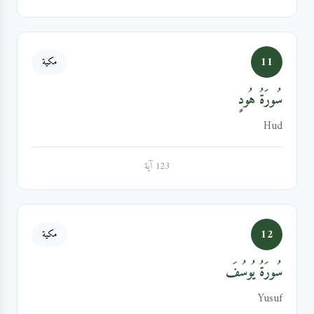
11
مكية
سُورَةُ هُودٍ
Hud
123 آية
12
مكية
سُورَةُ يُوسُفَ
Yusuf