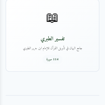
📖
تفسير الطبري
جامع البيان في تأويل القرآن للإمام ابن جرير الطبري
114 سورة