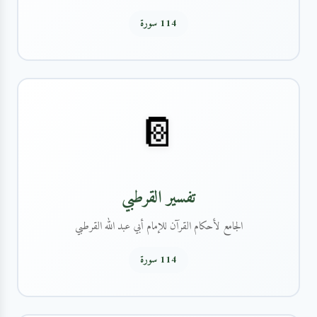
114 سورة
📔
تفسير القرطبي
الجامع لأحكام القرآن للإمام أبي عبد الله القرطبي
114 سورة