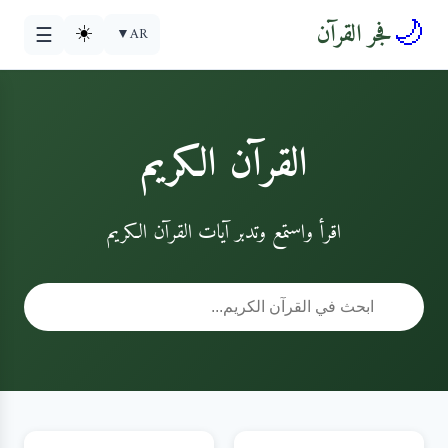
🌙
فجر القرآن
☀️
▼
AR
☰
القرآن الكريم
اقرأ واستمع وتدبر آيات القرآن الكريم
🔍