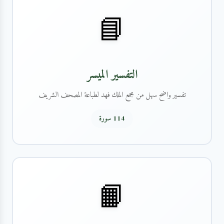
📘
التفسير الميسر
تفسير واضح سهل من مجمع الملك فهد لطباعة المصحف الشريف
114 سورة
📙