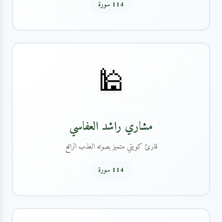
114 سورة
🕌
مشاري راشد العفاسي
قارئ كويتي متميز بصوته العذب الرائع
114 سورة