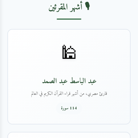
🎙️ أشهر المقرئين
🕌
عبد الباسط عبد الصمد
قارئ مصري، من أشهر قراء القرآن الكريم في العالم
114 سورة