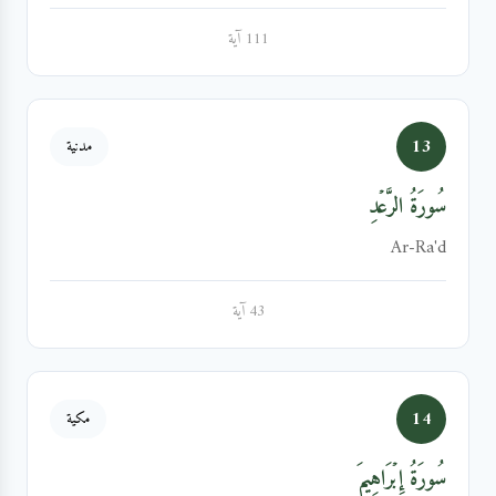
111 آية
13
مدنية
سُورَةُ الرَّعۡدِ
Ar-Ra'd
43 آية
14
مكية
سُورَةُ إِبۡرَاهِيمَ