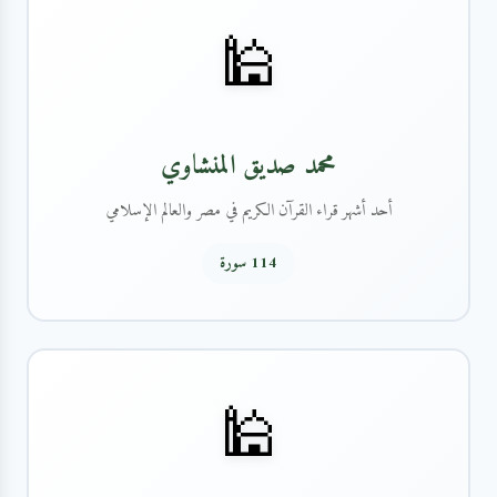
🕌
محمد صديق المنشاوي
أحد أشهر قراء القرآن الكريم في مصر والعالم الإسلامي
114 سورة
🕌