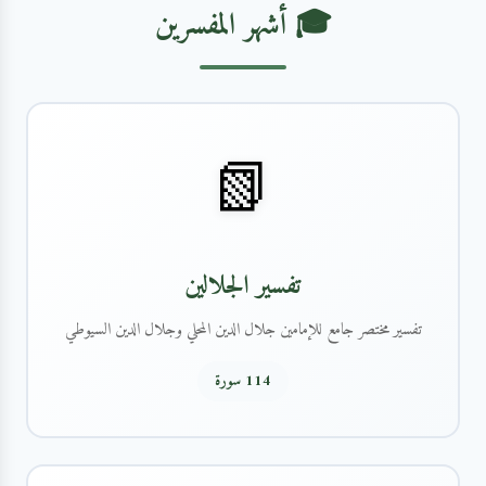
🎓 أشهر المفسرين
📗
تفسير الجلالين
تفسير مختصر جامع للإمامين جلال الدين المحلي وجلال الدين السيوطي
114 سورة