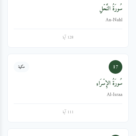
سُورَةُ النَّحۡلِ
An-Nahl
128 آية
17
مكية
سُورَةُ الإِسۡرَاءِ
Al-Israa
111 آية