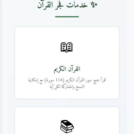
✨ خدمات فجر القرآن
📖
القرآن الكريم
اقرأ جميع سور القرآن الكريم (114 سورة) مع إمكانية
النسخ والمشاركة لكل آية
📚