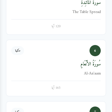
سُورَةُ المَائـِدَةِ
The Table Spread
120 آية
6
مكية
سُورَةُ الأَنۡعَامِ
Al-An'aam
165 آية