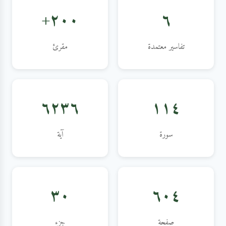
٢٠٠+
٦
تفاسير معتمدة
مقرئ
٦٢٣٦
١١٤
سورة
آية
٣٠
٦٠٤
صفحة
جزء