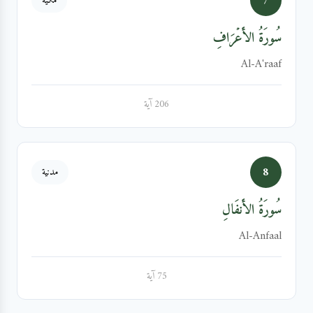
7
مكية
سُورَةُ الأَعۡرَافِ
Al-A'raaf
206 آية
8
مدنية
سُورَةُ الأَنفَالِ
Al-Anfaal
75 آية