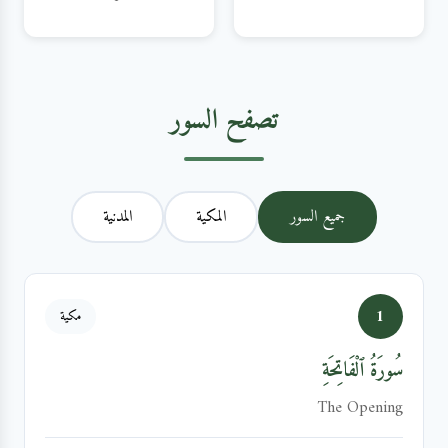
تصفح السور
جميع السور
المكية
المدنية
1
مكية
سُورَةُ ٱلْفَاتِحَةِ
The Opening