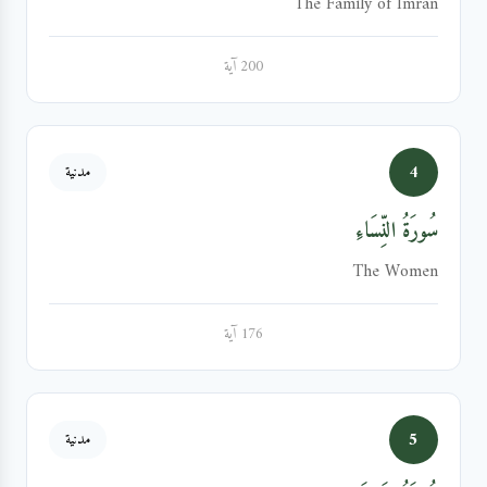
The Family of Imran
200 آية
4
مدنية
سُورَةُ النِّسَاءِ
The Women
176 آية
5
مدنية