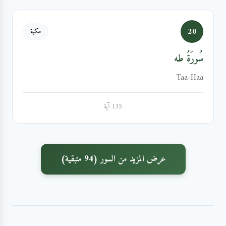
20
مكية
سُورَةُ طه
Taa-Haa
135 آية
عرض المزيد من السور (94 متبقية)