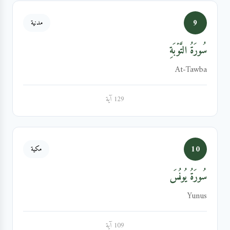
9
مدنية
سُورَةُ التَّوۡبَةِ
At-Tawba
129 آية
10
مكية
سُورَةُ يُونُسَ
Yunus
109 آية