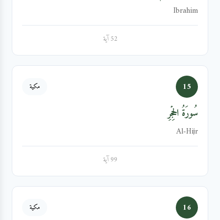
Ibrahim
52 آية
15
مكية
سُورَةُ الحِجۡرِ
Al-Hijr
99 آية
16
مكية