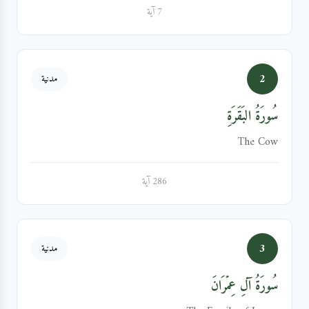
7 آية
2
مدنية
سُورَةُ البَقَرَةِ
The Cow
286 آية
3
مدنية
سُورَةُ آلِ عِمۡرَانَ