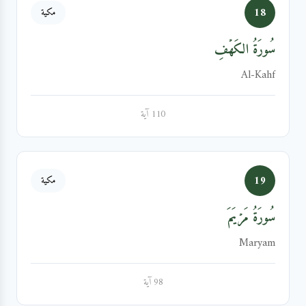
18
مكية
سُورَةُ الكَهۡفِ
Al-Kahf
110 آية
19
مكية
سُورَةُ مَرۡيَمَ
Maryam
98 آية