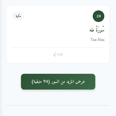
20
مكية
سُورَةُ طه
Taa-Haa
135 آية
عرض المزيد من السور (94 متبقية)