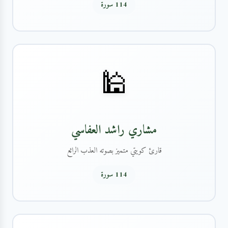
114 سورة
🕌
مشاري راشد العفاسي
قارئ كويتي متميز بصوته العذب الرائع
114 سورة