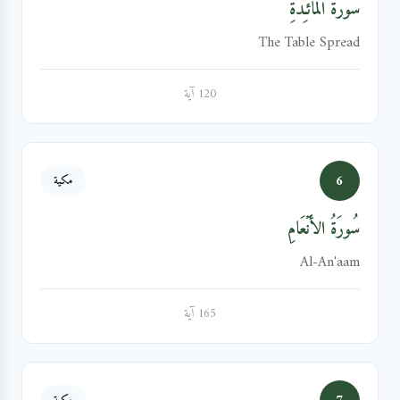
سُورَةُ المَائـِدَةِ
The Table Spread
120 آية
6
مكية
سُورَةُ الأَنۡعَامِ
Al-An'aam
165 آية