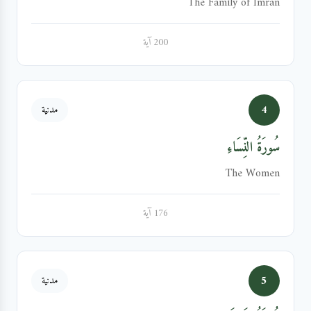
The Family of Imran
200 آية
4
مدنية
سُورَةُ النِّسَاءِ
The Women
176 آية
5
مدنية