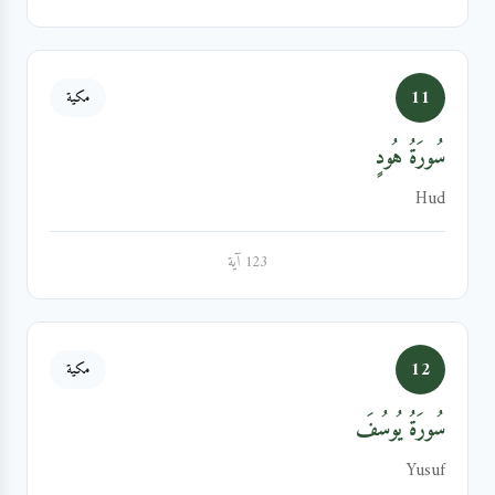
11
مكية
سُورَةُ هُودٍ
Hud
123 آية
12
مكية
سُورَةُ يُوسُفَ
Yusuf