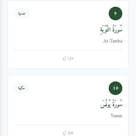
9
مدنية
سُورَةُ التَّوۡبَةِ
At-Tawba
129 آية
10
مكية
سُورَةُ يُونُسَ
Yunus
109 آية