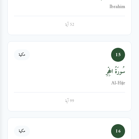
Ibrahim
52 آية
15
مكية
سُورَةُ الحِجۡرِ
Al-Hijr
99 آية
16
مكية