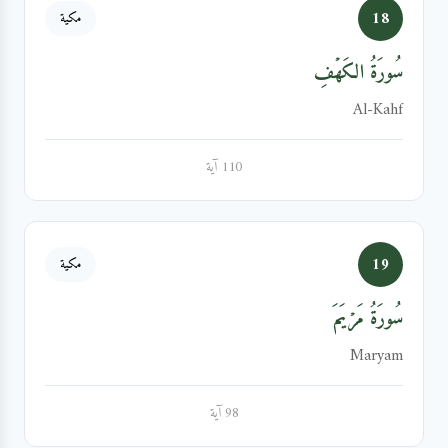
18
مكية
سُورَةُ الكَهۡفِ
Al-Kahf
110 آية
19
مكية
سُورَةُ مَرۡيَمَ
Maryam
98 آية