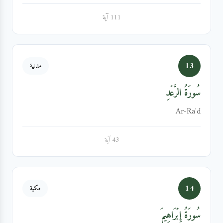
111 آية
13
مدنية
سُورَةُ الرَّعۡدِ
Ar-Ra'd
43 آية
14
مكية
سُورَةُ إِبۡرَاهِيمَ