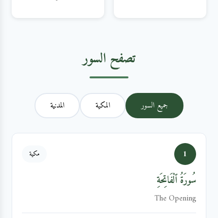
تصفح السور
جميع السور
المكية
المدنية
1
مكية
سُورَةُ ٱلْفَاتِحَةِ
The Opening