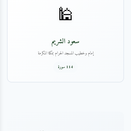
🕌
سعود الشريم
إمام وخطيب المسجد الحرام بمكة المكرمة
114 سورة