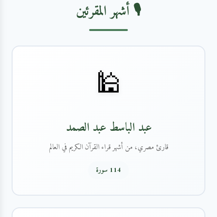
🎙️ أشهر المقرئين
🕌
عبد الباسط عبد الصمد
قارئ مصري، من أشهر قراء القرآن الكريم في العالم
114 سورة