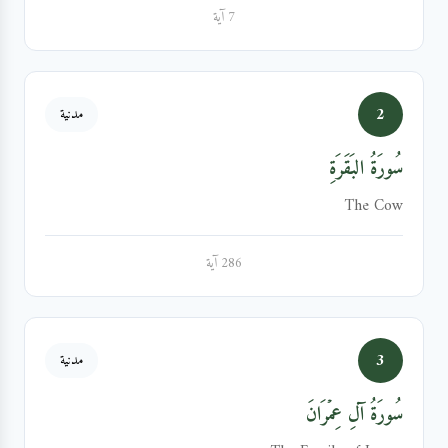
7 آية
2
مدنية
سُورَةُ البَقَرَةِ
The Cow
286 آية
3
مدنية
سُورَةُ آلِ عِمۡرَانَ