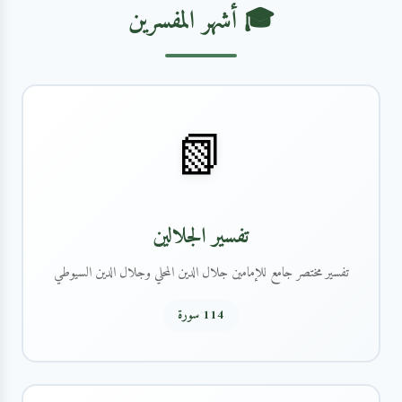
🎓 أشهر المفسرين
📗
تفسير الجلالين
تفسير مختصر جامع للإمامين جلال الدين المحلي وجلال الدين السيوطي
114 سورة