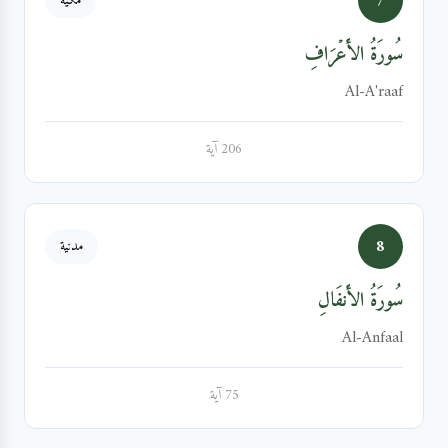
7
مكية
سُورَةُ الأَعۡرَافِ
Al-A'raaf
206 آية
8
مدنية
سُورَةُ الأَنفَالِ
Al-Anfaal
75 آية