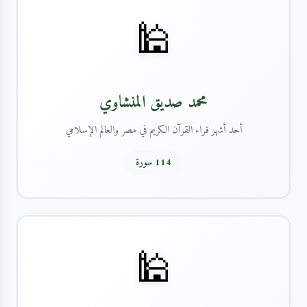
🕌
محمد صديق المنشاوي
أحد أشهر قراء القرآن الكريم في مصر والعالم الإسلامي
114 سورة
🕌