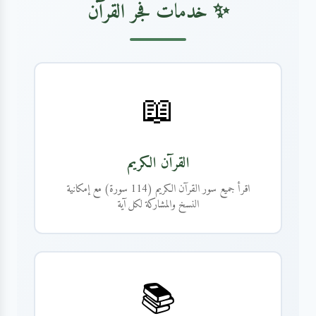
✨ خدمات فجر القرآن
📖
القرآن الكريم
اقرأ جميع سور القرآن الكريم (114 سورة) مع إمكانية
النسخ والمشاركة لكل آية
📚