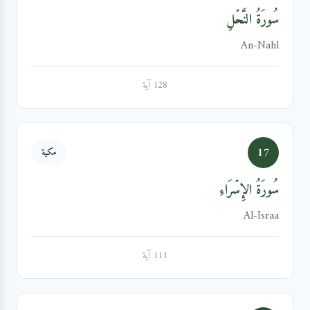
سُورَةُ النَّحۡلِ
An-Nahl
128 آية
17
مكية
سُورَةُ الإِسۡرَاءِ
Al-Israa
111 آية