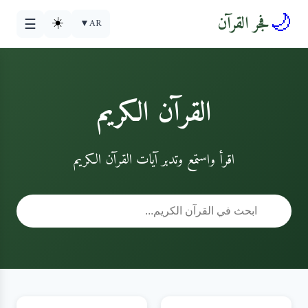
🌙
فجر القرآن
☀️
▼
AR
☰
القرآن الكريم
اقرأ واستمع وتدبر آيات القرآن الكريم
🔍