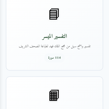
📘
التفسير الميسر
تفسير واضح سهل من مجمع الملك فهد لطباعة المصحف الشريف
114 سورة
📙