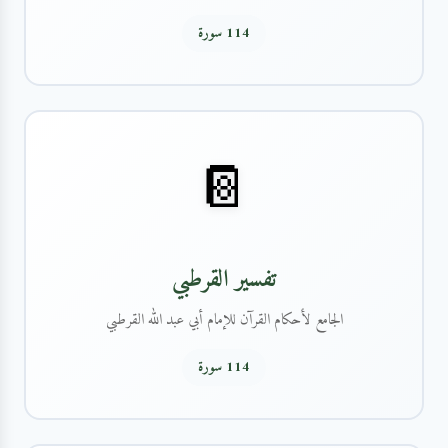
114 سورة
📔
تفسير القرطبي
الجامع لأحكام القرآن للإمام أبي عبد الله القرطبي
114 سورة