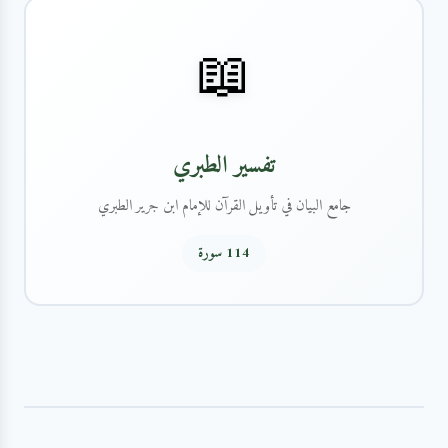
📖
تفسير الطبري
جامع البيان في تأويل القرآن للإمام ابن جرير الطبري
114 سورة