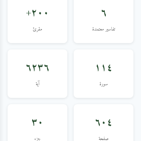
٢٠٠+
٦
تفاسير معتمدة
مقرئ
٦٢٣٦
١١٤
سورة
آية
٣٠
٦٠٤
صفحة
جزء