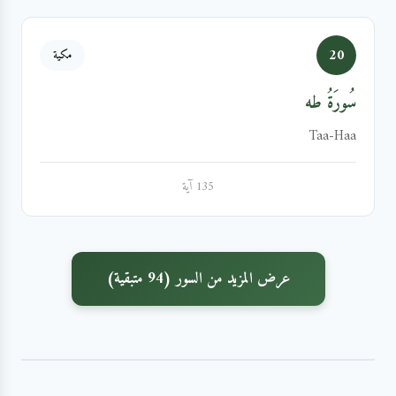
20
مكية
سُورَةُ طه
Taa-Haa
135 آية
عرض المزيد من السور (94 متبقية)