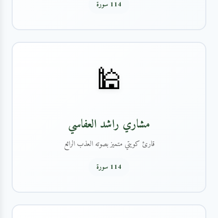
114 سورة
🕌
مشاري راشد العفاسي
قارئ كويتي متميز بصوته العذب الرائع
114 سورة