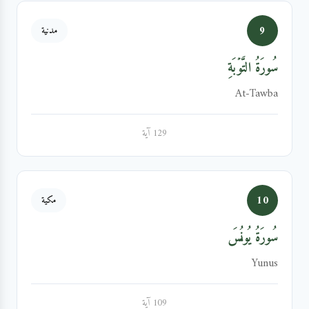
9
مدنية
سُورَةُ التَّوۡبَةِ
At-Tawba
129 آية
10
مكية
سُورَةُ يُونُسَ
Yunus
109 آية