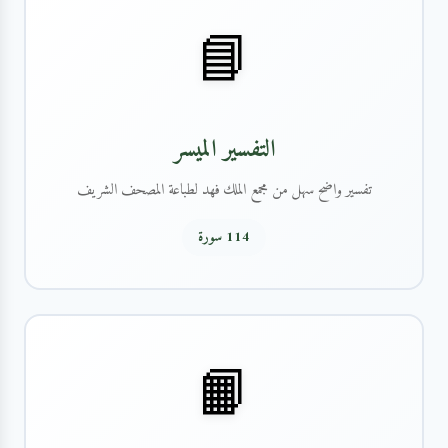
📘
التفسير الميسر
تفسير واضح سهل من مجمع الملك فهد لطباعة المصحف الشريف
114 سورة
📙