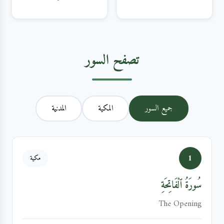
تصفح السور
جميع السور
المكية
المدنية
1
مكية
سُورَةُ ٱلْفَاتِحَةِ
The Opening