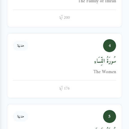
The Family of Imran
200 آية
4
مدنية
سُورَةُ النِّسَاءِ
The Women
176 آية
5
مدنية