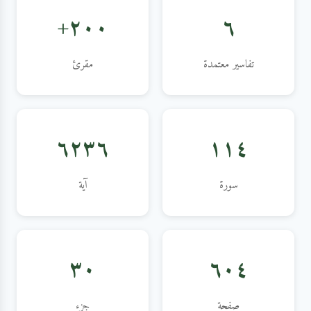
٢٠٠+
٦
تفاسير معتمدة
مقرئ
٦٢٣٦
١١٤
سورة
آية
٣٠
٦٠٤
صفحة
جزء