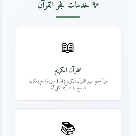
✨ خدمات فجر القرآن
📖
القرآن الكريم
اقرأ جميع سور القرآن الكريم (114 سورة) مع إمكانية
النسخ والمشاركة لكل آية
📚