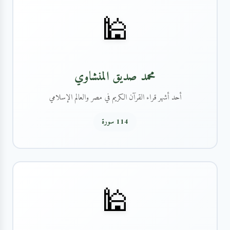
🕌
محمد صديق المنشاوي
أحد أشهر قراء القرآن الكريم في مصر والعالم الإسلامي
114 سورة
🕌