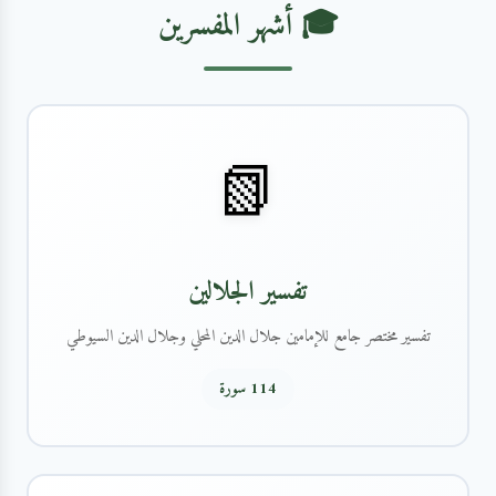
🎓 أشهر المفسرين
📗
تفسير الجلالين
تفسير مختصر جامع للإمامين جلال الدين المحلي وجلال الدين السيوطي
114 سورة