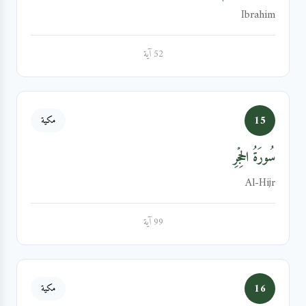
Ibrahim
52 آية
15
مكية
سُورَةُ الحِجۡرِ
Al-Hijr
99 آية
16
مكية