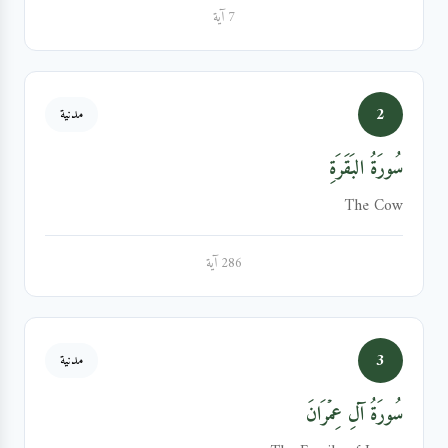
7 آية
2
مدنية
سُورَةُ البَقَرَةِ
The Cow
286 آية
3
مدنية
سُورَةُ آلِ عِمۡرَانَ