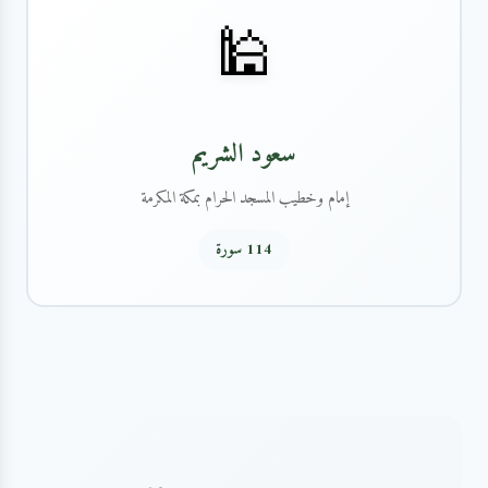
🕌
سعود الشريم
إمام وخطيب المسجد الحرام بمكة المكرمة
114 سورة