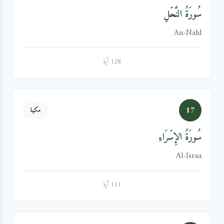
سُورَةُ النَّحۡلِ
An-Nahl
128 آية
17
مكية
سُورَةُ الإِسۡرَاءِ
Al-Israa
111 آية