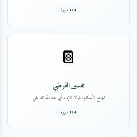
114 سورة
📔
تفسير القرطبي
الجامع لأحكام القرآن للإمام أبي عبد الله القرطبي
114 سورة