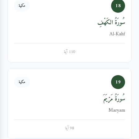
18
مكية
سُورَةُ الكَهۡفِ
Al-Kahf
110 آية
19
مكية
سُورَةُ مَرۡيَمَ
Maryam
98 آية