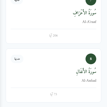
7
مكية
سُورَةُ الأَعۡرَافِ
Al-A'raaf
206 آية
8
مدنية
سُورَةُ الأَنفَالِ
Al-Anfaal
75 آية