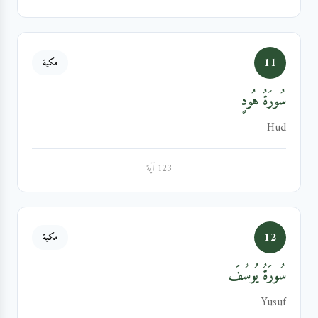
11
مكية
سُورَةُ هُودٍ
Hud
123 آية
12
مكية
سُورَةُ يُوسُفَ
Yusuf