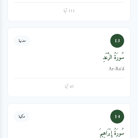
111 آية
13
مدنية
سُورَةُ الرَّعۡدِ
Ar-Ra'd
43 آية
14
مكية
سُورَةُ إِبۡرَاهِيمَ