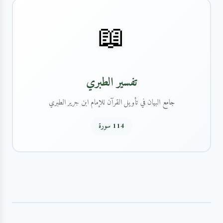
📖
تفسير الطبري
جامع البيان في تأويل القرآن للإمام ابن جرير الطبري
114 سورة