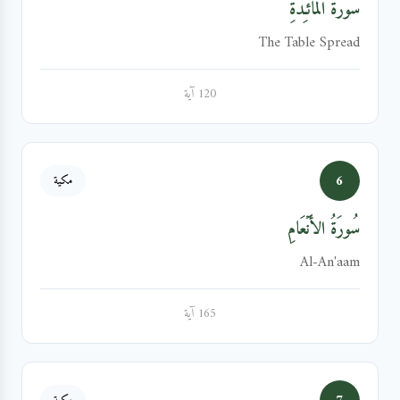
سُورَةُ المَائـِدَةِ
The Table Spread
120 آية
6
مكية
سُورَةُ الأَنۡعَامِ
Al-An'aam
165 آية