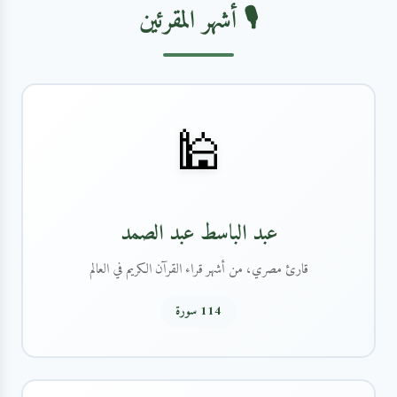
🎙️ أشهر المقرئين
🕌
عبد الباسط عبد الصمد
قارئ مصري، من أشهر قراء القرآن الكريم في العالم
114 سورة