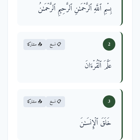
بِسۡمِ ٱللَّهِ ٱلرَّحۡمَـٰنِ ٱلرَّحِیمِ ٱلرَّحۡمَـٰنُ
2
📋 نسخ
📤 مشاركة
عَلَّمَ ٱلۡقُرۡءَانَ
3
📋 نسخ
📤 مشاركة
خَلَقَ ٱلۡإِنسَـٰنَ