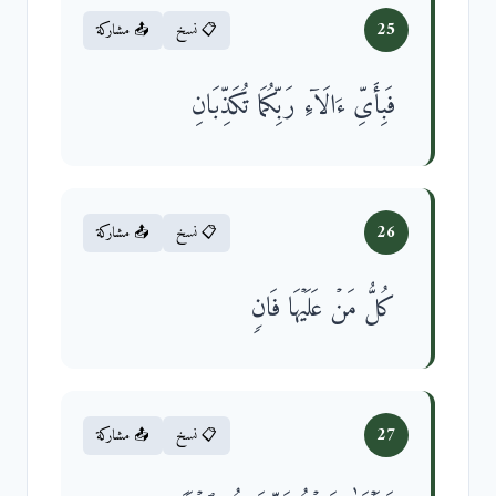
25
📋 نسخ
📤 مشاركة
فَبِأَیِّ ءَالَاۤءِ رَبِّكُمَا تُكَذِّبَانِ
26
📋 نسخ
📤 مشاركة
كُلُّ مَنۡ عَلَیۡهَا فَانࣲ
27
📋 نسخ
📤 مشاركة