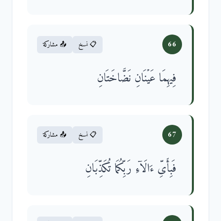
66
📋 نسخ
📤 مشاركة
فِیهِمَا عَیۡنَانِ نَضَّاخَتَانِ
67
📋 نسخ
📤 مشاركة
فَبِأَیِّ ءَالَاۤءِ رَبِّكُمَا تُكَذِّبَانِ