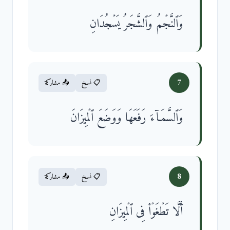
وَٱلنَّجۡمُ وَٱلشَّجَرُ یَسۡجُدَانِ
7
📋 نسخ
📤 مشاركة
وَٱلسَّمَاۤءَ رَفَعَهَا وَوَضَعَ ٱلۡمِیزَانَ
8
📋 نسخ
📤 مشاركة
أَلَّا تَطۡغَوۡا۟ فِی ٱلۡمِیزَانِ