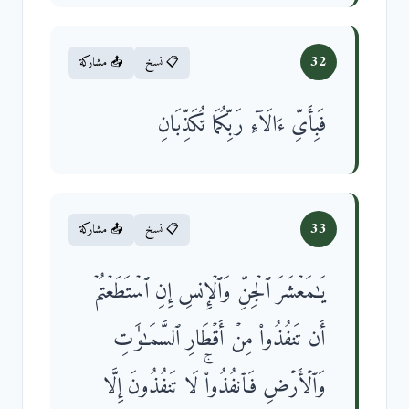
32
📋 نسخ
📤 مشاركة
فَبِأَیِّ ءَالَاۤءِ رَبِّكُمَا تُكَذِّبَانِ
33
📋 نسخ
📤 مشاركة
یَـٰمَعۡشَرَ ٱلۡجِنِّ وَٱلۡإِنسِ إِنِ ٱسۡتَطَعۡتُمۡ
أَن تَنفُذُوا۟ مِنۡ أَقۡطَارِ ٱلسَّمَـٰوَ ٰ⁠تِ
وَٱلۡأَرۡضِ فَٱنفُذُوا۟ۚ لَا تَنفُذُونَ إِلَّا