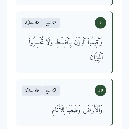
9
📋 نسخ
📤 مشاركة
وَأَقِیمُوا۟ ٱلۡوَزۡنَ بِٱلۡقِسۡطِ وَلَا تُخۡسِرُوا۟
ٱلۡمِیزَانَ
10
📋 نسخ
📤 مشاركة
وَٱلۡأَرۡضَ وَضَعَهَا لِلۡأَنَامِ