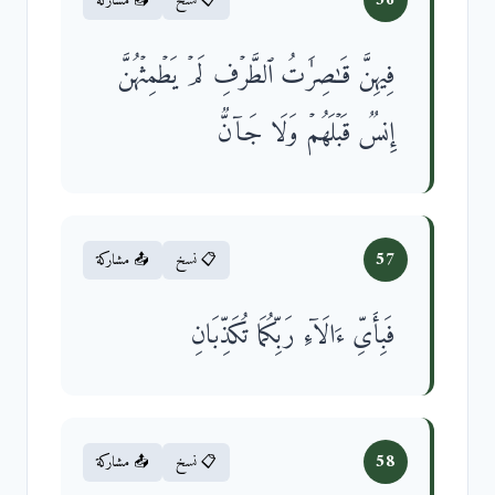
56
📋 نسخ
📤 مشاركة
فِیهِنَّ قَـٰصِرَ ٰ⁠تُ ٱلطَّرۡفِ لَمۡ یَطۡمِثۡهُنَّ
إِنسࣱ قَبۡلَهُمۡ وَلَا جَاۤنࣱّ
57
📋 نسخ
📤 مشاركة
فَبِأَیِّ ءَالَاۤءِ رَبِّكُمَا تُكَذِّبَانِ
58
📋 نسخ
📤 مشاركة