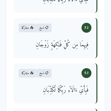
52
📋 نسخ
📤 مشاركة
فِیهِمَا مِن كُلِّ فَـٰكِهَةࣲ زَوۡجَانِ
53
📋 نسخ
📤 مشاركة
فَبِأَیِّ ءَالَاۤءِ رَبِّكُمَا تُكَذِّبَانِ