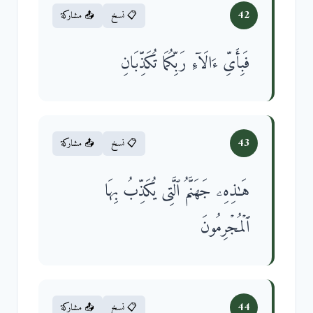
42
📋 نسخ
📤 مشاركة
فَبِأَیِّ ءَالَاۤءِ رَبِّكُمَا تُكَذِّبَانِ
43
📋 نسخ
📤 مشاركة
هَـٰذِهِۦ جَهَنَّمُ ٱلَّتِی یُكَذِّبُ بِهَا
ٱلۡمُجۡرِمُونَ
44
📋 نسخ
📤 مشاركة