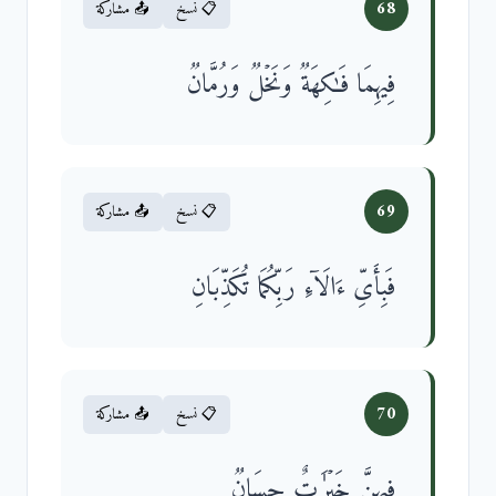
68
📋 نسخ
📤 مشاركة
فِیهِمَا فَـٰكِهَةࣱ وَنَخۡلࣱ وَرُمَّانࣱ
69
📋 نسخ
📤 مشاركة
فَبِأَیِّ ءَالَاۤءِ رَبِّكُمَا تُكَذِّبَانِ
70
📋 نسخ
📤 مشاركة
فِیهِنَّ خَیۡرَ ٰ⁠تٌ حِسَانࣱ