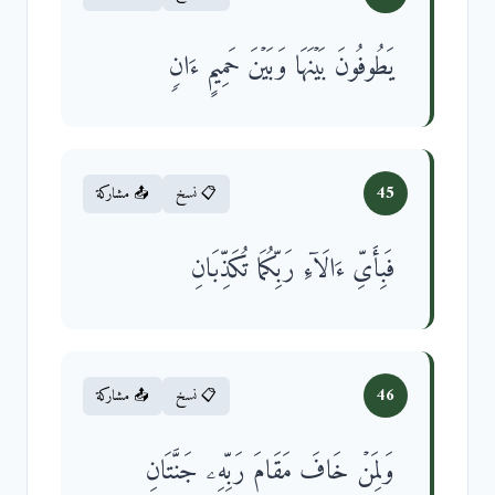
یَطُوفُونَ بَیۡنَهَا وَبَیۡنَ حَمِیمٍ ءَانࣲ
45
📋 نسخ
📤 مشاركة
فَبِأَیِّ ءَالَاۤءِ رَبِّكُمَا تُكَذِّبَانِ
46
📋 نسخ
📤 مشاركة
وَلِمَنۡ خَافَ مَقَامَ رَبِّهِۦ جَنَّتَانِ