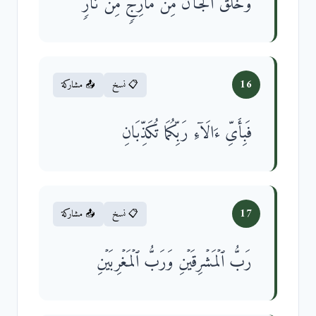
وَخَلَقَ ٱلۡجَاۤنَّ مِن مَّارِجࣲ مِّن نَّارࣲ
16
📋 نسخ
📤 مشاركة
فَبِأَیِّ ءَالَاۤءِ رَبِّكُمَا تُكَذِّبَانِ
17
📋 نسخ
📤 مشاركة
رَبُّ ٱلۡمَشۡرِقَیۡنِ وَرَبُّ ٱلۡمَغۡرِبَیۡنِ