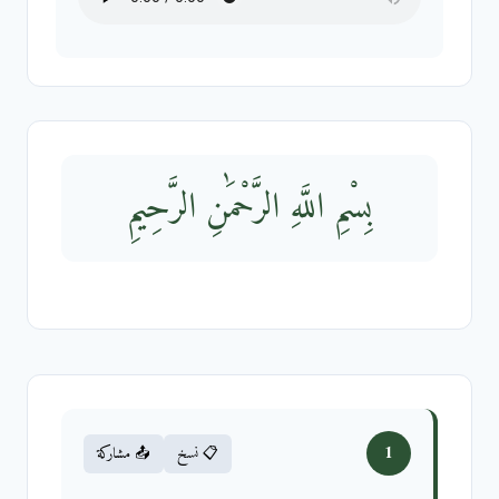
بِسْمِ اللَّهِ الرَّحْمَٰنِ الرَّحِيمِ
1
📋 نسخ
📤 مشاركة