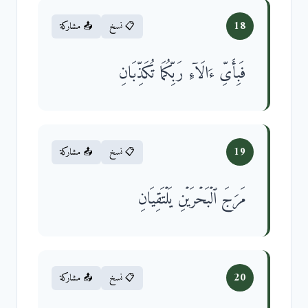
18
📋 نسخ
📤 مشاركة
فَبِأَیِّ ءَالَاۤءِ رَبِّكُمَا تُكَذِّبَانِ
19
📋 نسخ
📤 مشاركة
مَرَجَ ٱلۡبَحۡرَیۡنِ یَلۡتَقِیَانِ
20
📋 نسخ
📤 مشاركة