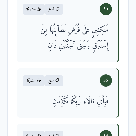
54
📋 نسخ
📤 مشاركة
مُتَّكِـِٔینَ عَلَىٰ فُرُشِۭ بَطَاۤىِٕنُهَا مِنۡ
إِسۡتَبۡرَقࣲۚ وَجَنَى ٱلۡجَنَّتَیۡنِ دَانࣲ
55
📋 نسخ
📤 مشاركة
فَبِأَیِّ ءَالَاۤءِ رَبِّكُمَا تُكَذِّبَانِ