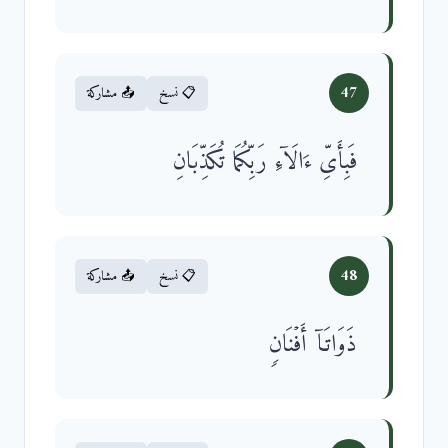
47
📋 نسخ
📤 مشاركة
فَبِأَیِّ ءَالَاۤءِ رَبِّكُمَا تُكَذِّبَانِ
48
📋 نسخ
📤 مشاركة
ذَوَاتَاۤ أَفۡنَانࣲ