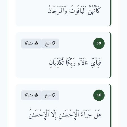
كَأَنَّهُنَّ ٱلۡیَاقُوتُ وَٱلۡمَرۡجَانُ
59
📋 نسخ
📤 مشاركة
فَبِأَیِّ ءَالَاۤءِ رَبِّكُمَا تُكَذِّبَانِ
60
📋 نسخ
📤 مشاركة
هَلۡ جَزَاۤءُ ٱلۡإِحۡسَـٰنِ إِلَّا ٱلۡإِحۡسَـٰنُ