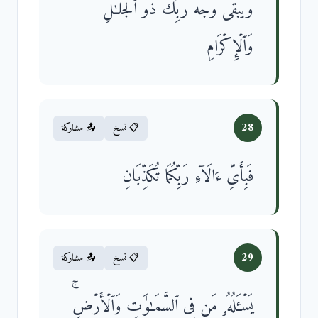
وَیَبۡقَىٰ وَجۡهُ رَبِّكَ ذُو ٱلۡجَلَـٰلِ
وَٱلۡإِكۡرَامِ
28
📋 نسخ
📤 مشاركة
فَبِأَیِّ ءَالَاۤءِ رَبِّكُمَا تُكَذِّبَانِ
29
📋 نسخ
📤 مشاركة
یَسۡـَٔلُهُۥ مَن فِی ٱلسَّمَـٰوَ ٰ⁠تِ وَٱلۡأَرۡضِۚ