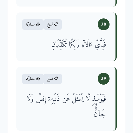
38
📋 نسخ
📤 مشاركة
فَبِأَیِّ ءَالَاۤءِ رَبِّكُمَا تُكَذِّبَانِ
39
📋 نسخ
📤 مشاركة
فَیَوۡمَىِٕذࣲ لَّا یُسۡـَٔلُ عَن ذَنۢبِهِۦۤ إِنسࣱ وَلَا
جَاۤنࣱّ