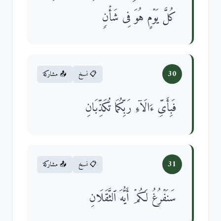
كُلَّ یَوۡمٍ هُوَ فِی شَأۡنࣲ
30
📋 نسخ
📤 مشاركة
فَبِأَیِّ ءَالَاۤءِ رَبِّكُمَا تُكَذِّبَانِ
31
📋 نسخ
📤 مشاركة
سَنَفۡرُغُ لَكُمۡ أَیُّهَ ٱلثَّقَلَانِ