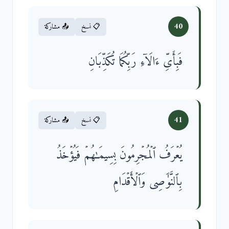
40
📋 نسخ
📤 مشاركة
فَبِأَیِّ ءَالَاۤءِ رَبِّكُمَا تُكَذِّبَانِ
41
📋 نسخ
📤 مشاركة
یُعۡرَفُ ٱلۡمُجۡرِمُونَ بِسِیمَـٰهُمۡ فَیُؤۡخَذُ
بِٱلنَّوَ ٰ⁠صِی وَٱلۡأَقۡدَامِ