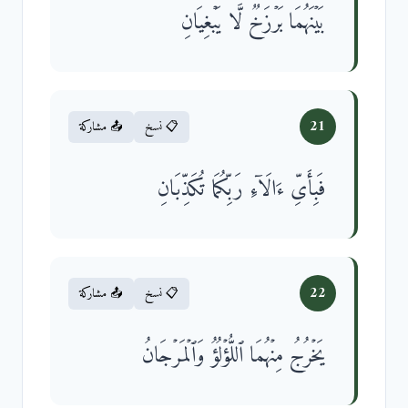
بَیۡنَهُمَا بَرۡزَخࣱ لَّا یَبۡغِیَانِ
21
📋 نسخ
📤 مشاركة
فَبِأَیِّ ءَالَاۤءِ رَبِّكُمَا تُكَذِّبَانِ
22
📋 نسخ
📤 مشاركة
یَخۡرُجُ مِنۡهُمَا ٱللُّؤۡلُؤُ وَٱلۡمَرۡجَانُ