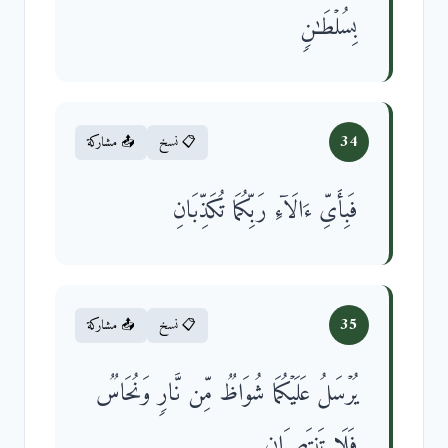
بِسُلۡطَـٰنࣲ
34
📋 نسخ
📤 مشاركة
فَبِأَیِّ ءَالَاۤءِ رَبِّكُمَا تُكَذِّبَانِ
35
📋 نسخ
📤 مشاركة
یُرۡسَلُ عَلَیۡكُمَا شُوَاظࣱ مِّن نَّارࣲ وَنُحَاسࣱ
فَلَا تَنتَصِرَانِ