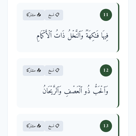
11
📋 نسخ
📤 مشاركة
فِیهَا فَـٰكِهَةࣱ وَٱلنَّخۡلُ ذَاتُ ٱلۡأَكۡمَامِ
12
📋 نسخ
📤 مشاركة
وَٱلۡحَبُّ ذُو ٱلۡعَصۡفِ وَٱلرَّیۡحَانُ
13
📋 نسخ
📤 مشاركة