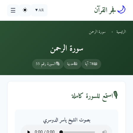
🌙
فجر القرآن
☀️
▼
AR
☰
الرئيسية
›
سورة الرحمن
سورة الرحمن
📖
78 آية
🕌
مدنية
🔢
السورة رقم 55
🎙️
استمع للسورة كاملة
بصوت الشيخ ياسر الدوسري