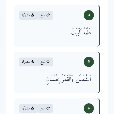
4
📋 نسخ
📤 مشاركة
عَلَّمَهُ ٱلۡبَیَانَ
5
📋 نسخ
📤 مشاركة
ٱلشَّمۡسُ وَٱلۡقَمَرُ بِحُسۡبَانࣲ
6
📋 نسخ
📤 مشاركة