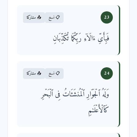
23
📋 نسخ
📤 مشاركة
فَبِأَیِّ ءَالَاۤءِ رَبِّكُمَا تُكَذِّبَانِ
24
📋 نسخ
📤 مشاركة
وَلَهُ ٱلۡجَوَارِ ٱلۡمُنشَـَٔاتُ فِی ٱلۡبَحۡرِ
كَٱلۡأَعۡلَـٰمِ