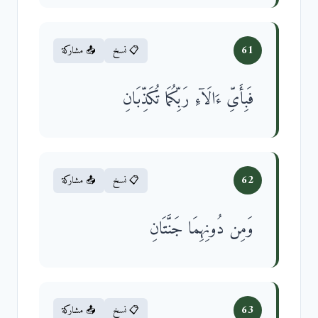
61
📋 نسخ
📤 مشاركة
فَبِأَیِّ ءَالَاۤءِ رَبِّكُمَا تُكَذِّبَانِ
62
📋 نسخ
📤 مشاركة
وَمِن دُونِهِمَا جَنَّتَانِ
63
📋 نسخ
📤 مشاركة