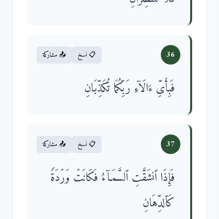
36
📋 نسخ
📤 مشاركة
فَبِأَیِّ ءَالَاۤءِ رَبِّكُمَا تُكَذِّبَانِ
37
📋 نسخ
📤 مشاركة
فَإِذَا ٱنشَقَّتِ ٱلسَّمَاۤءُ فَكَانَتۡ وَرۡدَةࣰ
كَٱلدِّهَانِ