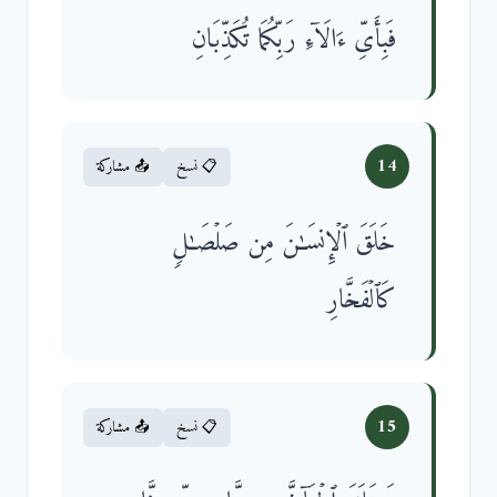
فَبِأَیِّ ءَالَاۤءِ رَبِّكُمَا تُكَذِّبَانِ
14
📋 نسخ
📤 مشاركة
خَلَقَ ٱلۡإِنسَـٰنَ مِن صَلۡصَـٰلࣲ
كَٱلۡفَخَّارِ
15
📋 نسخ
📤 مشاركة