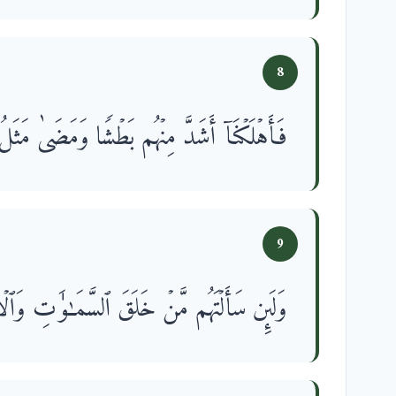
8
فَأَهۡلَكۡنَاۤ أَشَدَّ مِنۡهُم بَطۡشࣰا وَمَضَىٰ مَثَلُ ٱ
9
وَلَىِٕن سَأَلۡتَهُم مَّنۡ خَلَقَ ٱلسَّمَـٰوَ ٰ⁠تِ وَٱلۡأ