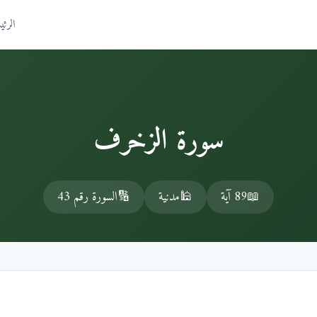
الرئي
سورة الزخرف
📖
89 آية
🕌
مدنية
🔢
السورة رقم 43