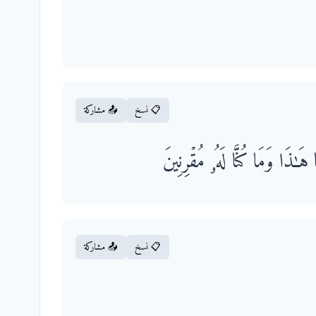
📋 نسخ
📤 مشاركة
 هَـٰذَا وَمَا كُنَّا لَهُۥ مُقۡرِنِینَ
📋 نسخ
📤 مشاركة