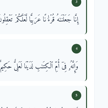
3
إِنَّا جَعَلۡنَـٰهُ قُرۡءَ ٰ⁠ نًا عَرَبِیࣰّا لَّعَلَّكُمۡ تَعۡقِلُون
4
وَإِنَّهُۥ فِیۤ أُمِّ ٱلۡكِتَـٰبِ لَدَیۡنَا لَعَلِیٌّ حَكِیمٌ
5