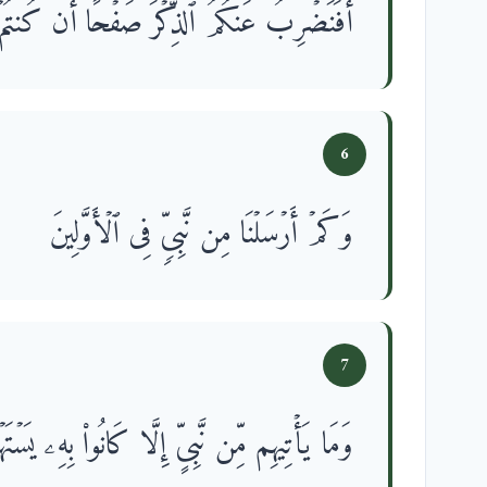
أَفَنَضۡرِبُ عَنكُمُ ٱلذِّكۡرَ صَفۡحًا أَن كُنتُمۡ ق
6
وَكَمۡ أَرۡسَلۡنَا مِن نَّبِیࣲّ فِی ٱلۡأَوَّلِینَ
7
وَمَا یَأۡتِیهِم مِّن نَّبِیٍّ إِلَّا كَانُوا۟ بِهِۦ یَسۡتَ