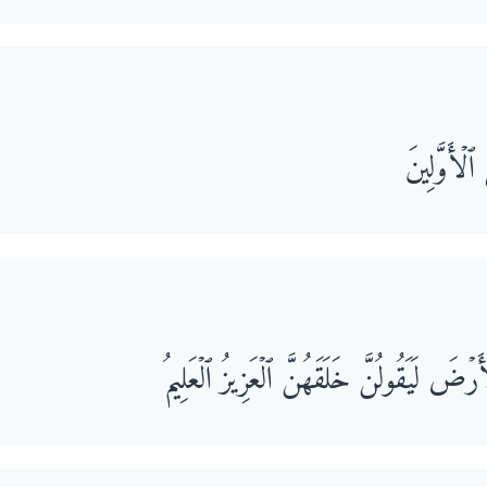
لۡأَوَّلِینَ
َرۡضَ لَیَقُولُنَّ خَلَقَهُنَّ ٱلۡعَزِیزُ ٱلۡعَلِیمُ