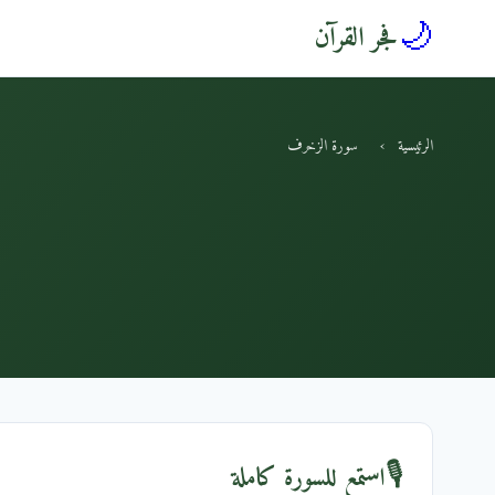
🌙
فجر القرآن
الرئيسية
›
سورة الزخرف
🎙️
استمع للسورة كاملة