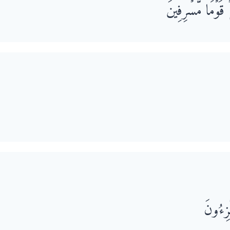
َوۡمࣰا مُّسۡرِفِینَ
هۡزِءُونَ