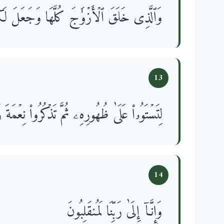
وَٱلَّذِی خَلَقَ ٱلۡأَزۡوَ ٰ⁠جَ كُلَّهَا وَجَعَلَ لَكُ
13
لِتَسۡتَوُۥا۟ عَلَىٰ ظُهُورِهِۦ ثُمَّ تَذۡكُرُوا۟ نِعۡمَةَ ر
14
وَإِنَّاۤ إِلَىٰ رَبِّنَا لَمُنقَلِبُونَ