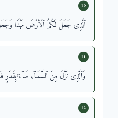
10
ٱلَّذِی جَعَلَ لَكُمُ ٱلۡأَرۡضَ مَهۡدࣰا وَجَعَلَ لَ
11
وَٱلَّذِی نَزَّلَ مِنَ ٱلسَّمَاۤءِ مَاۤءَۢ بِقَدَرࣲ فَأَن
12