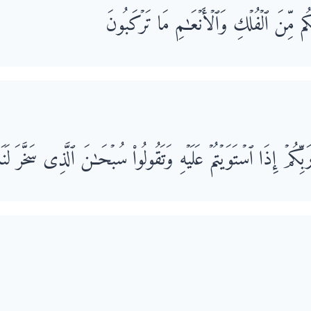
م مِّنَ ٱلۡفُلۡكِ وَٱلۡأَنۡعَـٰمِ مَا تَرۡكَبُونَ
َبِّكُمۡ إِذَا ٱسۡتَوَیۡتُمۡ عَلَیۡهِ وَتَقُولُوا۟ سُبۡحَـٰنَ ٱلَّذِی سَخَّرَ لَنَا