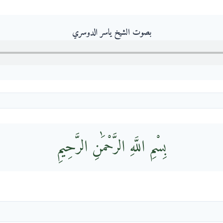
بصوت الشيخ ياسر الدوسري
بِسْمِ اللَّهِ الرَّحْمَٰنِ الرَّحِيمِ