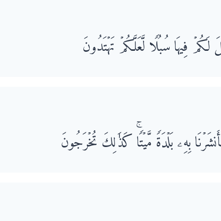
كُمۡ فِیهَا سُبُلࣰا لَّعَلَّكُمۡ تَهۡتَدُونَ
شَرۡنَا بِهِۦ بَلۡدَةࣰ مَّیۡتࣰاۚ كَذَ ٰ⁠لِكَ تُخۡرَجُونَ