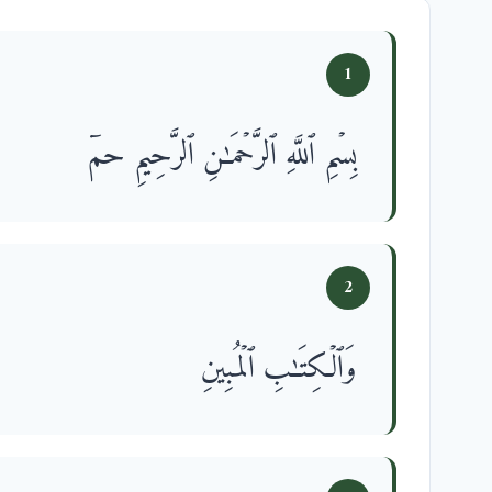
1
بِسۡمِ ٱللَّهِ ٱلرَّحۡمَـٰنِ ٱلرَّحِیمِ حمۤ
2
وَٱلۡكِتَـٰبِ ٱلۡمُبِینِ