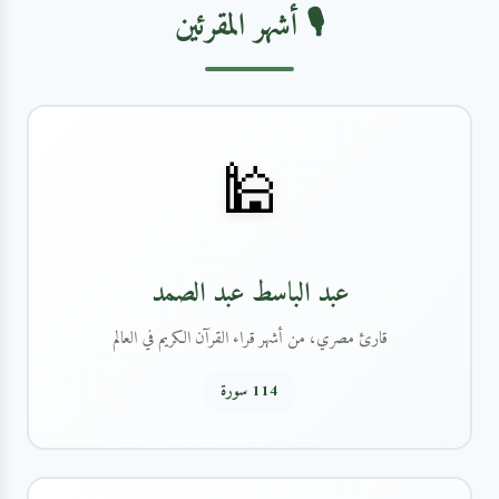
🎙️ أشهر المقرئين
🕌
عبد الباسط عبد الصمد
قارئ مصري، من أشهر قراء القرآن الكريم في العالم
114 سورة