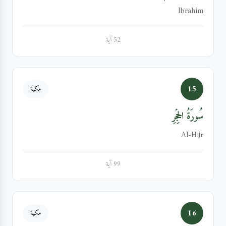
Ibrahim
52 آية
15
مكية
سُورَةُ الحِجۡرِ
Al-Hijr
99 آية
16
مكية