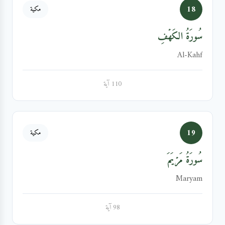
18
مكية
سُورَةُ الكَهۡفِ
Al-Kahf
110 آية
19
مكية
سُورَةُ مَرۡيَمَ
Maryam
98 آية