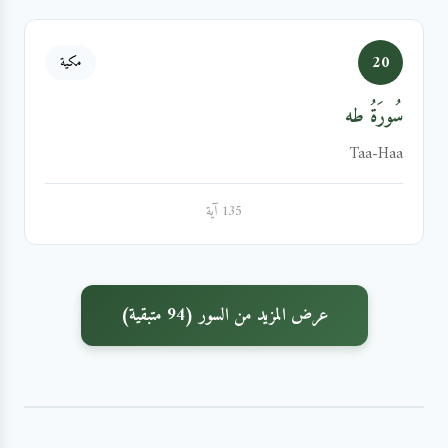
20
مكية
سُورَةُ طه
Taa-Haa
135 آية
عرض المزيد من السور (94 متبقية)