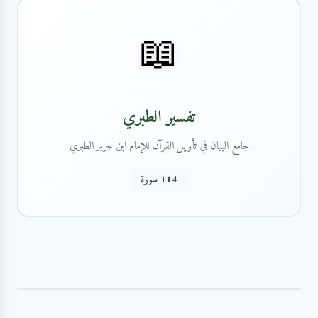
📖
تفسير الطبري
جامع البيان في تأويل القرآن للإمام ابن جرير الطبري
114 سورة