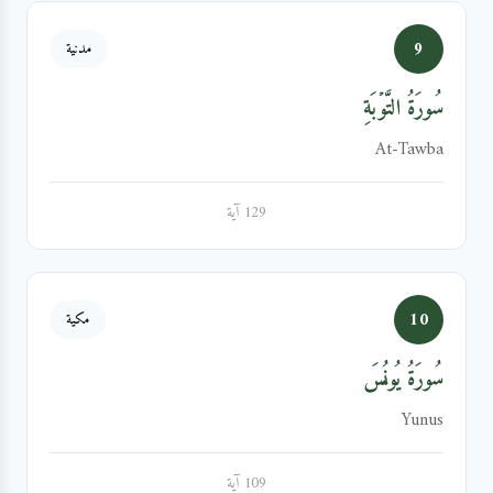
9
مدنية
سُورَةُ التَّوۡبَةِ
At-Tawba
129 آية
10
مكية
سُورَةُ يُونُسَ
Yunus
109 آية