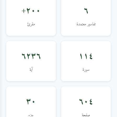
٢٠٠+
٦
تفاسير معتمدة
مقرئ
٦٢٣٦
١١٤
سورة
آية
٣٠
٦٠٤
صفحة
جزء