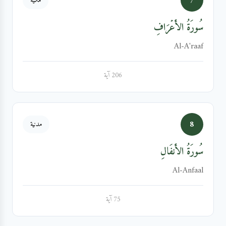
7
مكية
سُورَةُ الأَعۡرَافِ
Al-A'raaf
206 آية
8
مدنية
سُورَةُ الأَنفَالِ
Al-Anfaal
75 آية