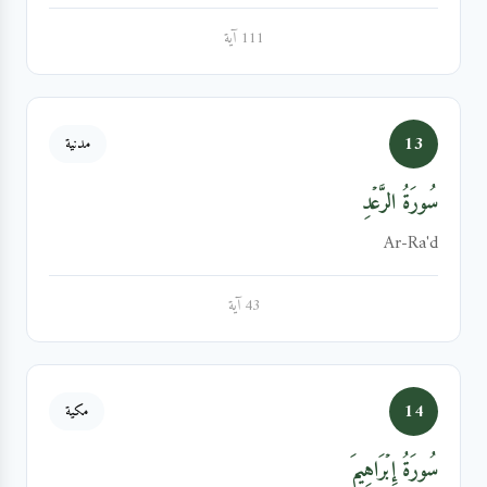
111 آية
13
مدنية
سُورَةُ الرَّعۡدِ
Ar-Ra'd
43 آية
14
مكية
سُورَةُ إِبۡرَاهِيمَ