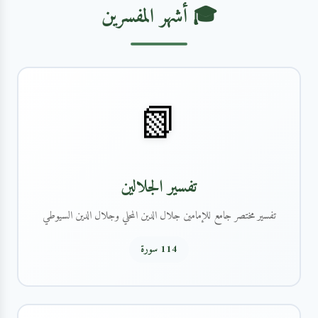
🎓 أشهر المفسرين
📗
تفسير الجلالين
تفسير مختصر جامع للإمامين جلال الدين المحلي وجلال الدين السيوطي
114 سورة