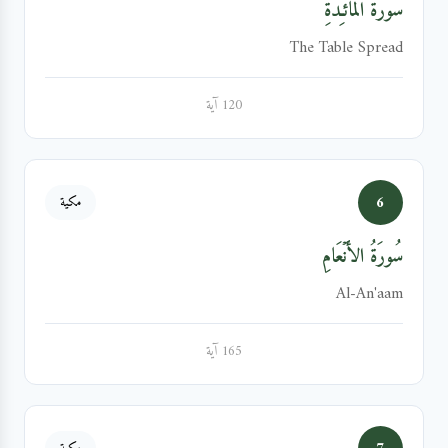
سُورَةُ المَائـِدَةِ
The Table Spread
120 آية
6
مكية
سُورَةُ الأَنۡعَامِ
Al-An'aam
165 آية