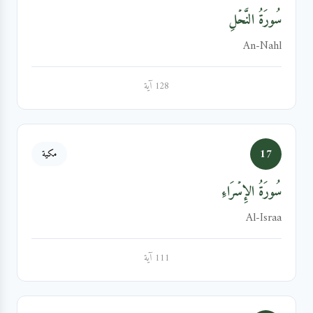
سُورَةُ النَّحۡلِ
An-Nahl
128 آية
17
مكية
سُورَةُ الإِسۡرَاءِ
Al-Israa
111 آية