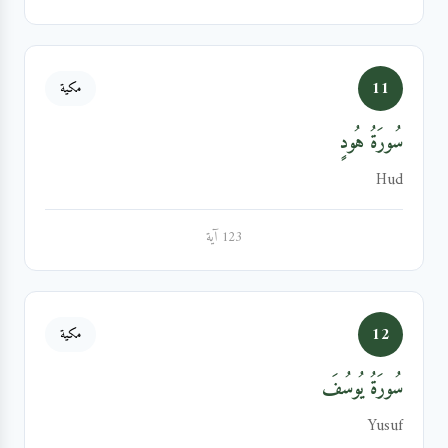
11
مكية
سُورَةُ هُودٍ
Hud
123 آية
12
مكية
سُورَةُ يُوسُفَ
Yusuf