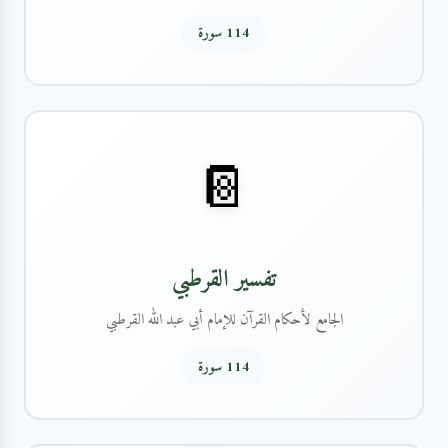
114 سورة
📔
تفسير القرطبي
الجامع لأحكام القرآن للإمام أبي عبد الله القرطبي
114 سورة