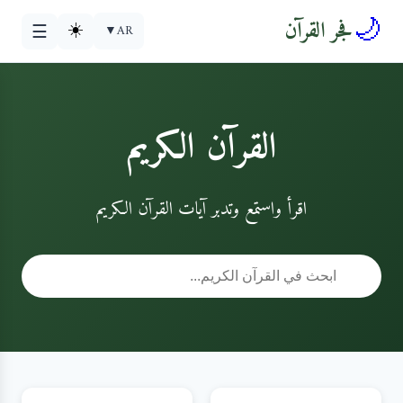
🌙
فجر القرآن
☀️
▼
AR
☰
القرآن الكريم
اقرأ واستمع وتدبر آيات القرآن الكريم
🔍