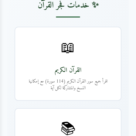
✨ خدمات فجر القرآن
📖
القرآن الكريم
اقرأ جميع سور القرآن الكريم (114 سورة) مع إمكانية
النسخ والمشاركة لكل آية
📚