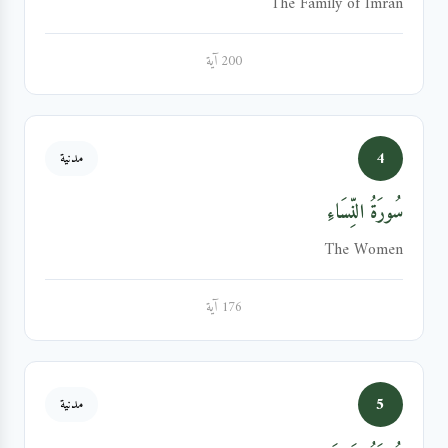
The Family of Imran
200 آية
4
مدنية
سُورَةُ النِّسَاءِ
The Women
176 آية
5
مدنية