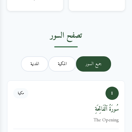
تصفح السور
جميع السور
المكية
المدنية
1
مكية
سُورَةُ ٱلْفَاتِحَةِ
The Opening