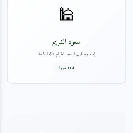
🕌
سعود الشريم
إمام وخطيب المسجد الحرام بمكة المكرمة
114 سورة