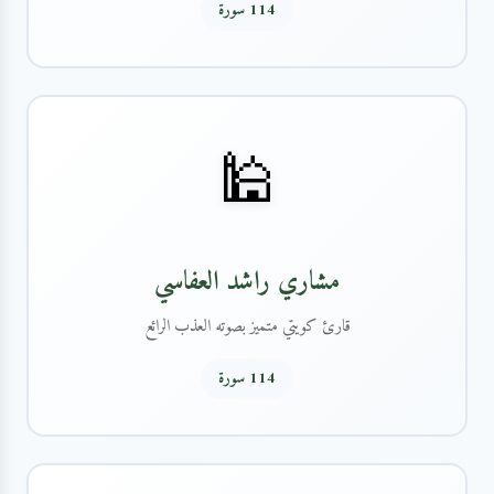
114 سورة
🕌
مشاري راشد العفاسي
قارئ كويتي متميز بصوته العذب الرائع
114 سورة