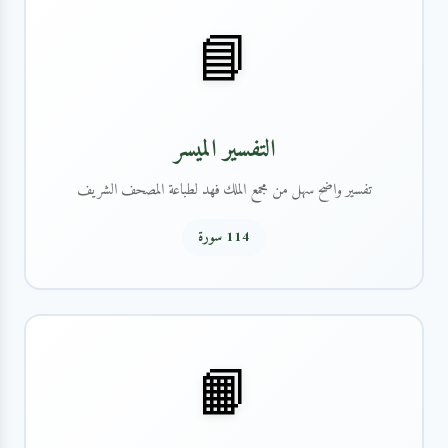
📘
التفسير الميسر
تفسير واضح سهل من مجمع الملك فهد لطباعة المصحف الشريف
114 سورة
📙