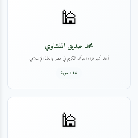
🕌
محمد صديق المنشاوي
أحد أشهر قراء القرآن الكريم في مصر والعالم الإسلامي
114 سورة
🕌