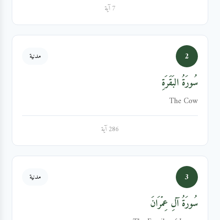
7 آية
2
مدنية
سُورَةُ البَقَرَةِ
The Cow
286 آية
3
مدنية
سُورَةُ آلِ عِمۡرَانَ